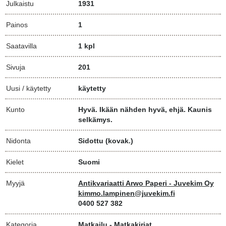
Julkaistu
1931
Painos
1
Saatavilla
1 kpl
Sivuja
201
Uusi / käytetty
käytetty
Kunto
Hyvä. Ikään nähden hyvä, ehjä. Kaunis
selkämys.
Nidonta
Sidottu (kovak.)
Kielet
Suomi
Myyjä
Antikvariaatti Arwo Paperi - Juvekim Oy
kimmo.lampinen@juvekim.fi
0400 527 382
Kategoria
Matkailu - Matkakirjat