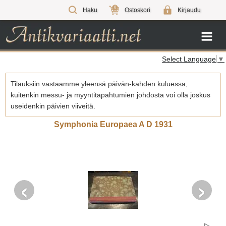
0
Haku
Ostoskori
Kirjaudu
Select Language
▼
Tilauksiin vastaamme yleensä päivän-kahden kuluessa,
kuitenkin messu- ja myyntitapahtumien johdosta voi olla joskus
useidenkin päivien viiveitä.
Symphonia Europaea A D 1931
‹
›