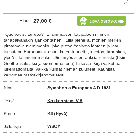
27,00 €
Hinta:
LISÄÄ OSTOSKORIIN
"Quo vadis, Europa?" Ensimmäisen kappaleen nimi on
tänäpäivänäkin ajankohtainen. "Sillä pienellä, monien merien
pirstomalla niemimaalla, joka pistää Aasiasta länteen ja jota
kutsutaan Euroopaksi, asuu, kuten tunnettu, levoton, tarmokas,
ylpeä intohimoinen suku." Sis. myös siteerauksia runoista (Esim
Goethe, saksaksi ja suomennettuna) Ei kuvia. Kirja vaikuttaa
lukemattomalta, vaikka kulmat hieman kuluneet. Kaunista
kerrontaa matkakirjanomaisesti.
Nimi
Symphonia Europaea A D 1931
Tekijä
Koskenniemi V A
Kunto
K3
(Hyvä)
Julkaisija
WSOY