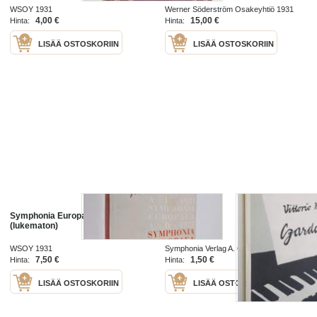
WSOY 1931
Werner Söderström Osakeyhtiö 1931
4,00 €
15,00 €
Hinta:
Hinta:
LISÄÄ OSTOSKORIIN
LISÄÄ OSTOSKORIIN
Symphonia Europaea A. D. 1931
Gardas Nr. 1
(lukematon)
WSOY 1931
Symphonia Verlag A. G. 1922
7,50 €
1,50 €
Hinta:
Hinta:
LISÄÄ OSTOSKORIIN
LISÄÄ OSTOSKORIIN