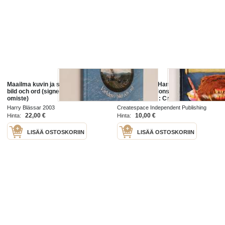
Maailma kuvin ja sanoin = Världen i
The Unofficial Harry Potter Party
bild och ord (signeerattu, tekijän
Book - From Monster Books to
omiste)
Potions Class!: Crafts, Games, and
Treats for the Ultimate Harry
Harry Blässar 2003
Createspace Independent Publishing
Potter Party
Platform 2011
22,00 €
10,00 €
Hinta:
Hinta:
LISÄÄ OSTOSKORIIN
LISÄÄ OSTOSKORIIN