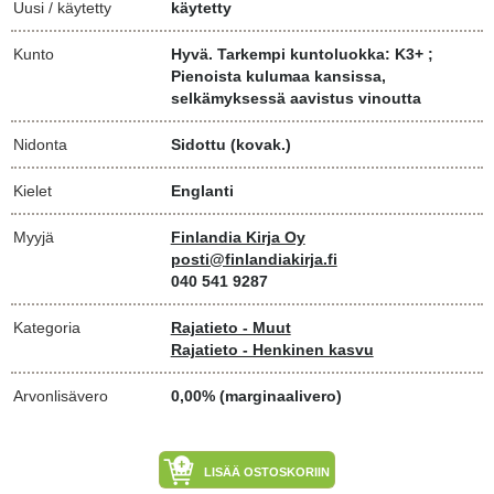
Uusi / käytetty
käytetty
Kunto
Hyvä. Tarkempi kuntoluokka: K3+ ;
Pienoista kulumaa kansissa,
selkämyksessä aavistus vinoutta
Nidonta
Sidottu (kovak.)
Kielet
Englanti
Myyjä
Finlandia Kirja Oy
posti@finlandiakirja.fi
040 541 9287
Kategoria
Rajatieto - Muut
Rajatieto - Henkinen kasvu
Arvonlisävero
0,00% (marginaalivero)
LISÄÄ OSTOSKORIIN