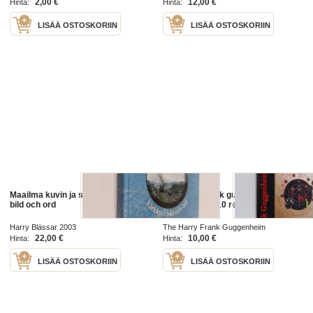
2,00 €
12,00 €
Hinta:
Hinta:
LISÄÄ OSTOSKORIIN
LISÄÄ OSTOSKORIIN
Maailma kuvin ja sanoin = Världen i
The harry frank guggenheim
bild och ord
foundation 2010 report
Harry Blässar 2003
The Harry Frank Guggenheim
Foundation 2010
22,00 €
10,00 €
Hinta:
Hinta:
LISÄÄ OSTOSKORIIN
LISÄÄ OSTOSKORIIN