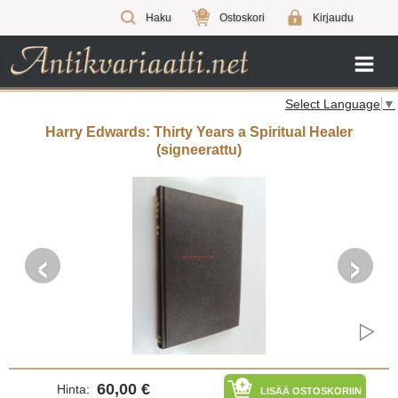
0
Haku
Ostoskori
Kirjaudu
Select Language
▼
Harry Edwards: Thirty Years a Spiritual Healer
(signeerattu)
‹
›
60,00 €
Hinta:
LISÄÄ OSTOSKORIIN