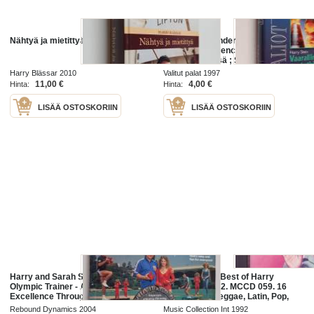
Nähtyä ja mietittyä
Kirjavaliot : Finder, Joseph :
Nollahetki ; Spencer, LaVyrle :
Muutosten kesä ; Stein, Harry :
Vaarallinen tutkimus ; Webster,
Harry Blässar 2010
Valitut palat 1997
Elizabeth : Pilven varjot
11,00 €
4,00 €
Hinta:
Hinta:
LISÄÄ OSTOSKORIIN
LISÄÄ OSTOSKORIIN
Harry and Sarah Sneider's
CD - The Very Best of Harry
Olympic Trainer - Athletic
Belafonte. 1992. MCCD 059. 16
Excellence Through Resistive
kappaletta. (Reggae, Latin, Pop,
Rebounding
Calypso)
Rebound Dynamics 2004
Music Collection Int 1992