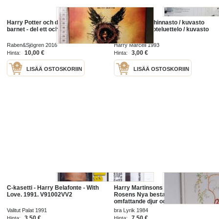
Harry Potter och det fördömda
Harry Marcell hinnasto / kuvasto
barnet - del ett och två
15.11.1993 -tuoteluettelo / kuvasto
kodinkoneista
Raben&Sjögren 2016
Harry Marcell 1993
10,00 €
3,00 €
Hinta:
Hinta:
LISÄÄ OSTOSKORIIN
LISÄÄ OSTOSKORIIN
C-kasetti - Harry Belafonte - With
Harry Martinsons och Björn von
Love. 1991. V91002VV2
Rosens Nya bestarium :
omfattande djur och fåglar från alla
jordens länder och historiens
Valitut Palat 1991
bra Lyrik 1984
åldrar - Nya bestarium
3,50 €
7,50 €
Hinta:
Hinta: