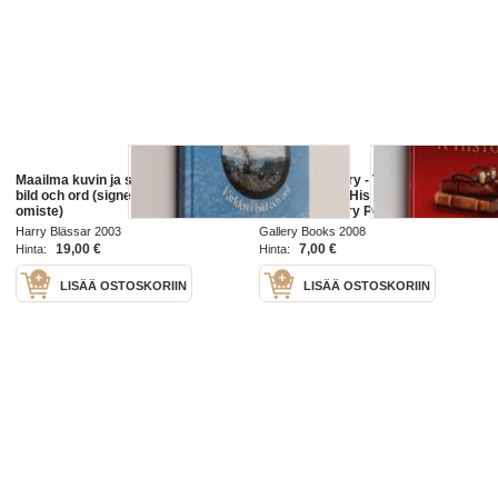
Maailma kuvin ja sanoin = Världen i
Harry, A History - The True Story of
bild och ord (signeerattu, tekijän
a Boy Wizard, His Fans, and Life
omiste)
Inside the Harry Potter
Phenomenon
Harry Blässar 2003
Gallery Books 2008
19,00 €
7,00 €
Hinta:
Hinta:
LISÄÄ OSTOSKORIIN
LISÄÄ OSTOSKORIIN