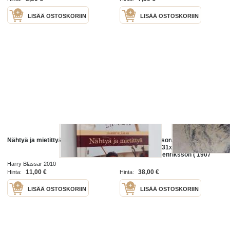
LISÄÄ OSTOSKORIIN
LISÄÄ OSTOSKORIIN
Nähtyä ja mietittyä
Harry Henriksson, tussipiirrustus
sign H.H koko 31x26 cm / Harry
Mikael Bertil Henriksson ( 1907
Turku – 1981) oli suomalainen
Harry Blässar 2010
taidemaalari. Henriksson opiskeli
11,00 €
38,00 €
Hinta:
Hinta:
LISÄÄ OSTOSKORIIN
LISÄÄ OSTOSKORIIN