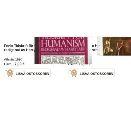
Fenix Tidskrift för humanism
selections from Harry Potter and
redigerad av Harry Järv
goblet or fireinstrumental solos
Atlantis 1990
2005
7,00 €
10,00 €
Hinta:
Hinta:
LISÄÄ OSTOSKORIIN
LISÄÄ OSTOSKORIIN