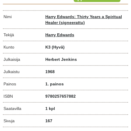
Nimi
Harry Edwards: Thirty Years a Spiritual
Healer (signeerattu)
Tekijä
Harry Edwards
Kunto
K3
(Hyvä)
Julkaisija
Herbert Jenkins
Julkaistu
1968
Painos
1. painos
ISBN
9780257657882
Saatavilla
1 kpl
Sivuja
167