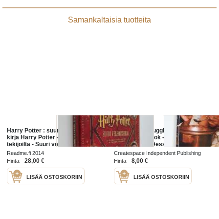
Samankaltaisia tuotteita
Harry Potter : suuri velhouskirja :
Cooking for Muggles - The Harry
kirja Harry Potter -elokuvien
Potter Cookbook - Harry Potter
tekijöiltä - Suuri velhouskirja : uusi
Recipes with Desserts, Snacks
kirja Harry Potter -elokuvien
and Drinks Inspired by Harry
Readme.fi 2014
Createspace Independent Publishing
tekijöiltä
Potter Food
Platform 2016
28,00 €
8,00 €
Hinta:
Hinta:
LISÄÄ OSTOSKORIIN
LISÄÄ OSTOSKORIIN