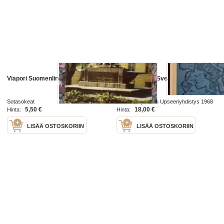
Viapori Suomenlinna
Suomenlinna. Sveaborg-Viapori
Sotasokeat
Rannikkotykistön Upseeriyhdistys 1968
5,50 €
18,00 €
Hinta:
Hinta:
LISÄÄ OSTOSKORIIN
LISÄÄ OSTOSKORIIN