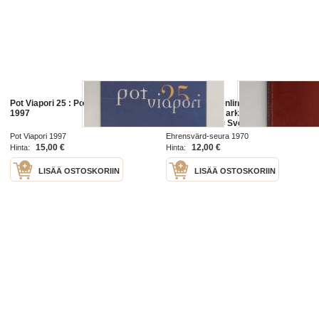
Pot Viapori 25 : Pot Viapori 1972-
Viapori Suomenlinna Sveaborg :
1997
Suomenlinnan arkkitehtuuria
vuonna 1970 = Sveaborgs
arkitektur år 1970 - Viapori -
Pot Viapori 1997
Ehrensvärd-seura 1970
Sveaborg
15,00 €
12,00 €
Hinta:
Hinta:
LISÄÄ OSTOSKORIIN
LISÄÄ OSTOSKORIIN