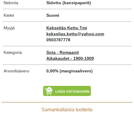
Nidonta
Sidottu (kansipaperit)
Kielet
Suomi
Myyjä
Kekseliäs Kettu Tmi
kekselias.kettu@yahoo.com
0503787778
Kategoria
Sota - Romaanit
Aikakaudet - 1900-1909
Arvonlisävero
0,00% (marginaalivero)
LISÄÄ OSTOSKORIIN
Samankaltaisia tuotteita