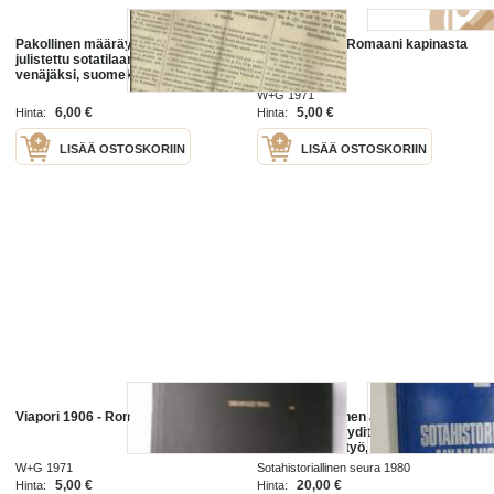
Pakollinen määräys ... Suomi
Viapori 1906 - Romaani kapinasta
julistettu sotatilaan ... Viapori / 1915
venäjäksi, suomeksi ja ruotsiksi
W+G 1971
6,00 €
5,00 €
Hinta:
Hinta:
LISÄÄ OSTOSKORIIN
LISÄÄ OSTOSKORIIN
Viapori 1906 - Romaani kapinasta
Sotahistoriallinen aikakauskirja 1,
Ståhlbergin kyyditys, Suomi-Saksa
laivastoyhteistyö, Karttahuolto
1941-45, Viapori ja sen tykistö,
W+G 1971
Sotahistoriallinen seura 1980
Sotamuistonäyttelyt 1941-1943
5,00 €
20,00 €
Hinta:
Hinta: