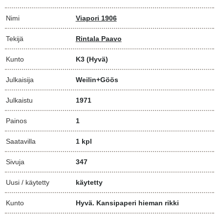
Nimi
Viapori 1906
Tekijä
Rintala Paavo
Kunto
K3
(Hyvä)
Julkaisija
Weilin+Göös
Julkaistu
1971
Painos
1
Saatavilla
1 kpl
Sivuja
347
Uusi / käytetty
käytetty
Kunto
Hyvä. Kansipaperi hieman rikki