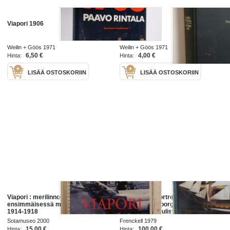
Viapori 1906
Viapori 1906
Weilin + Göös 1971
Weilin + Göös 1971
6,50 €
4,00 €
Hinta:
Hinta:
LISÄÄ OSTOSKORIIN
LISÄÄ OSTOSKORIIN
Viapori : merilinnoitus
Ehrensvärd Fortress Museum -
ensimmäisessä maailmansodassa
Viapori - Sveaborg - Helsinki,
1914-1918
Finland 1979 -juliste, suunnittelu
Erik Bruun, valokuvaus Krister
Sotamuseo 2000
Frenckell 1979
Katva, laminoitu heti kirjapainossa
15,00 €
100,00 €
Hinta:
Hinta: