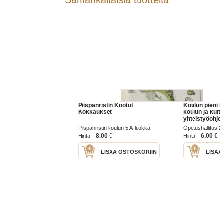
Samankaltaisia tuotteita
Piispanristin Kootut
Koulun pieni k
Kokkaukset
koulun ja kul
yhteistyöohj
Piispanristin koulun 5 A-luokka
Opetushallitus
2000
8,00 €
6,00 €
Hinta:
Hinta:
LISÄÄ OSTOSKORIIN
LISÄ