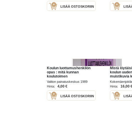
LISÄÄ OSTOSKORIIN
LISÄ
Koulun luottamushenkilön
Mistä löytäis
opas : mitä kunnan
koulun uude
koulutoimen
muistikuvia k
luottamushenkilön tulisi tietää
opiskelusta 
Valtion painatuskeskus 1989
Kokemäenjokil
uudesta
vuosilta 1929
koulutuskunta
4,00 €
16,00 
Hinta:
Hinta:
koululainsäädännöstä ja
Peipohjan a
koulun kehittämisestä
toimintaa ja k
LISÄÄ OSTOSKORIIN
LISÄ