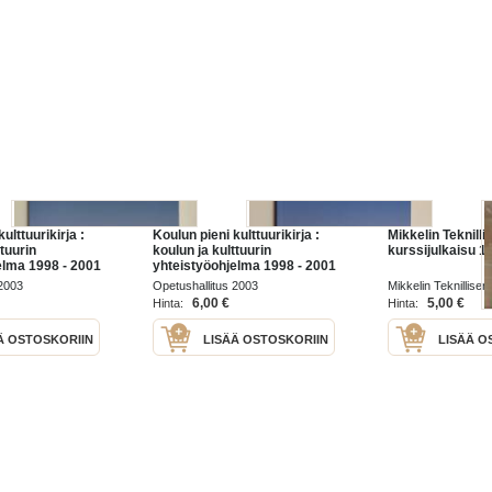
ulttuurikirja :
Koulun pieni kulttuurikirja :
Mikkelin Teknill
ttuurin
koulun ja kulttuurin
kurssijulkaisu 
elma 1998 - 2001
yhteistyöohjelma 1998 - 2001
 2003
Opetushallitus 2003
Mikkelin Teknillisen
kurssijulkaisutoimi
6,00 €
5,00 €
Hinta:
Hinta:
Ä OSTOSKORIIN
LISÄÄ OSTOSKORIIN
LISÄÄ O