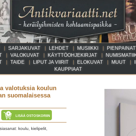
SARJAKUVAT
LEHDET
MUSIIKKI
PIENPAINA
T
VALOKUVAT
KÄYTTÖOHJEKIRJAT
NUMISMATII
T
TAIDE
LIPUT JA VIIRIT
ELOKUVAT
MUUT
KAUPPIAAT
ia valotuksia koulun
aan suomalaisessa
LISÄÄ OSTOSKORIIN
asanat: koulu, kielipelit,