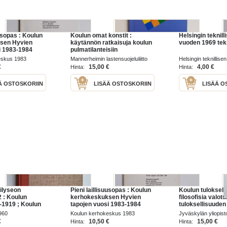
uusopas : Koulun
Koulun omat konstit :
Helsingin teknill
sen Hyvien
käytännön ratkaisuja koulun
vuoden 1969 tek
i 1983-1984
pulmatilanteisiin
eskus 1983
Mannerheimin lastensuojeluliitto
Helsingin teknillise
1992
oppilasyhdistys 19
€
15,00 €
4,00 €
Hinta:
Hinta:
Ä OSTOSKORIIN
LISÄÄ OSTOSKORIIN
LISÄÄ O
ilyseon
Pieni laillisuusopas : Koulun
Koulun tuloksell
2 : Koulun
kerhokeskuksen Hyvien
filosofisia valot
9-1919 ; Koulun
tapojen vuosi 1983-1984
tuloksellisuuden
ppilaat
problematiikkaa
960
Koulun kerhokeskus 1983
Jyväskylän yliopist
suomalaisessa
instituutti 2005
€
10,50 €
15,00 €
Hinta:
Hinta:
yhteiskunnassa