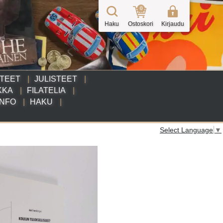
0
Haku
Ostoskori
Kirjaudu
TTEET
JULISTEET
KKA
FILATELIA
INFO
HAKU
Select Language
▼