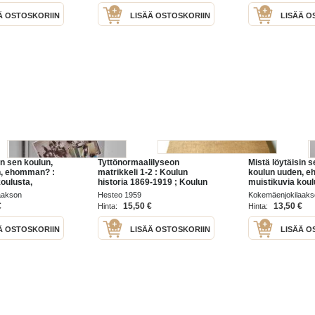
Ä OSTOSKORIIN
LISÄÄ OSTOSKORIIN
LISÄÄ O
in sen koulun,
Tyttönormaalilyseon
Mistä löytäisin s
n, ehomman? :
matrikkeli 1-2 : Koulun
koulun uuden, 
oulusta,
historia 1869-1919 ; Koulun
muistikuvia koul
ja työelämästä
opettajat ja oppilaat
opiskelusta ja t
aakson
Hesteo 1959
Kokemäenjokilaaks
-1957 :
vuosilta 1929-19
yhtymä 1997
koulutuskuntayhty
€
15,50 €
13,50 €
Hinta:
Hinta:
mmattikoulun
Peipohjan ammat
e...
toimintaa ja ke...
Ä OSTOSKORIIN
LISÄÄ OSTOSKORIIN
LISÄÄ O