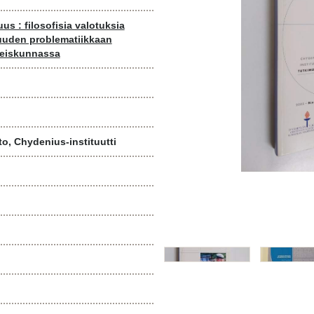
us : filosofisia valotuksia
suuden problematiikkaan
teiskunnassa
to, Chydenius-instituutti