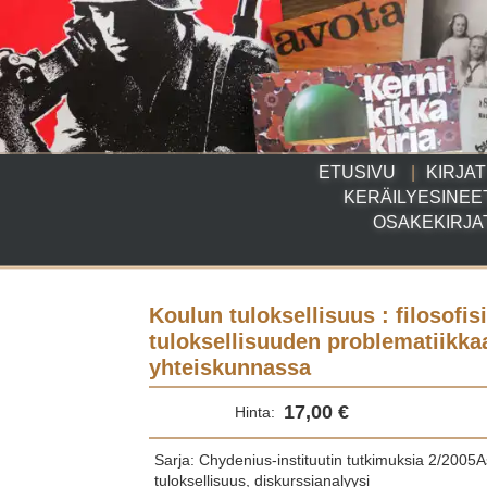
ETUSIVU
KIRJAT
KERÄILYESINEE
OSAKEKIRJA
Koulun tuloksellisuus : filosofis
tuloksellisuuden problematiikk
yhteiskunnassa
17,00 €
Hinta:
Sarja: Chydenius-instituutin tutkimuksia 2/2005Asi
tuloksellisuus, diskurssianalyysi