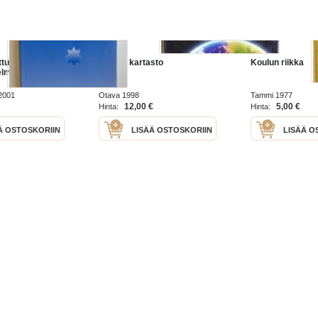
ttuurin
Koulun kartasto
Koulun riikka
elma 1998-2001
 2001
Otava 1998
Tammi 1977
12,00 €
5,00 €
Hinta:
Hinta:
Ä OSTOSKORIIN
LISÄÄ OSTOSKORIIN
LISÄÄ O