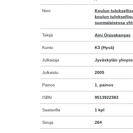
Nimi
Koulun tuloksellisu
koulun tulokselli
suomalaisessa yh
Tekijä
Aini Oravakangas
Kunto
K3
(Hyvä)
Julkaisija
Jyväskylän yliopis
Julkaistu
2005
Painos
1. painos
ISBN
9513922383
Saatavilla
1 kpl
Sivuja
264