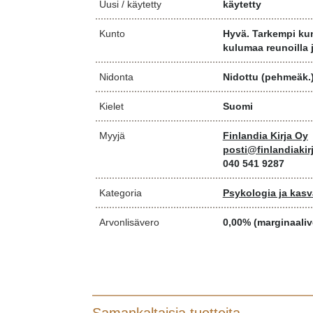
Uusi / käytetty
käytetty
Kunto
Hyvä. Tarkempi ku
kulumaa reunoilla 
Nidonta
Nidottu (pehmeäk.
Kielet
Suomi
Myyjä
Finlandia Kirja Oy
posti@finlandiakirj
040 541 9287
Kategoria
Psykologia ja kasv
Arvonlisävero
0,00% (marginaaliv