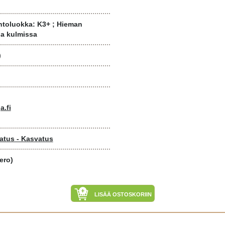
ntoluokka: K3+ ; Hieman
ja kulmissa
)
a.fi
atus - Kasvatus
ero)
LISÄÄ OSTOSKORIIN