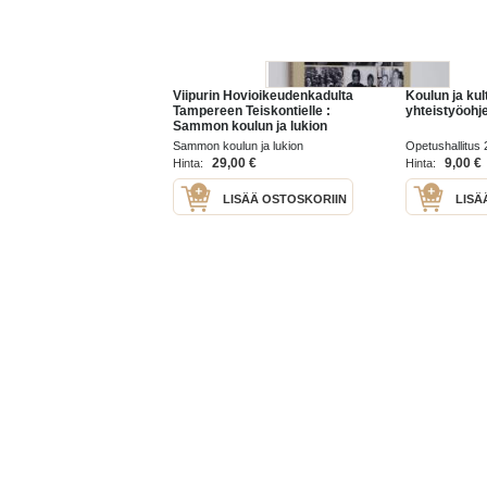
Viipurin Hovioikeudenkadulta
Koulun ja kul
Tampereen Teiskontielle :
yhteistyöohj
Sammon koulun ja lukion
historia 1921-1991
Sammon koulun ja lukion
Opetushallitus
historiatyöryhmä 2007
29,00 €
9,00 €
Hinta:
Hinta:
LISÄÄ OSTOSKORIIN
LISÄ