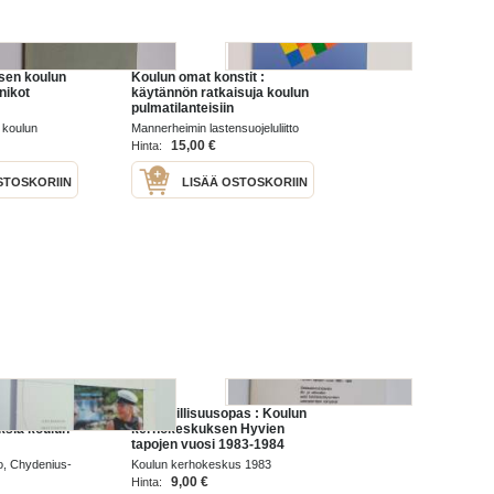
isen koulun
Koulun omat konstit :
nikot
käytännön ratkaisuja koulun
pulmatilanteisiin
n koulun
Mannerheimin lastensuojeluliitto
69
1992
15,00 €
Hinta:
STOSKORIIN
LISÄÄ OSTOSKORIIN
isuus :
Pieni laillisuusopas : Koulun
uksia koulun
kerhokeskuksen Hyvien
tapojen vuosi 1983-1984
n
o, Chydenius-
Koulun kerhokeskus 1983
9,00 €
Hinta: