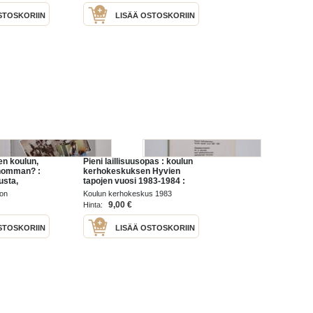
STOSKORIIN
LISÄÄ OSTOSKORIIN
en koulun,
Pieni laillisuusopas : koulun
ehomman? :
kerhokeskuksen Hyvien
usta,
tapojen vuosi 1983-1984 :
yöelämästä
Sisäasiainministeriön ilki- ja
on
Koulun kerhokeskus 1983
57 :
väkivallan sekä
mä 1997
9,00 €
Hinta:
tikoulun
häiriökäyttäytymisen
vastustamisen ka...
STOSKORIIN
LISÄÄ OSTOSKORIIN