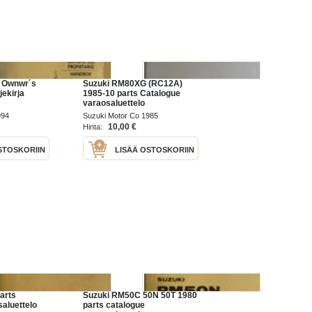
 Ownwr´s
Suzuki RM80XG (RC12A)
ekirja
1985-10 parts Catalogue
varaosaluettelo
994
Suzuki Motor Co 1985
10,00 €
Hinta:
STOSKORIIN
LISÄÄ OSTOSKORIIN
arts
Suzuki RM50C 50N 50T 1980
aluettelo
parts catalogue