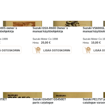
400S owner´s
Suzuki GSX-R600 Owner´s
Suzuki VS600GL
töohjekirja
manual käyttöohjekirja
manual käyttöohj
Co 1999
Suzuki Motor Co 1998
Suzuki Motor Co 1
€
20,00 €
10,00 €
Hinta:
Hinta:
Ä OSTOSKORIIN
LISÄÄ OSTOSKORIIN
LISÄÄ O
0T/ET
Suzuki GS450T GS450ET
Suzuki PE175T p
parts catalogue
catalogue varaos