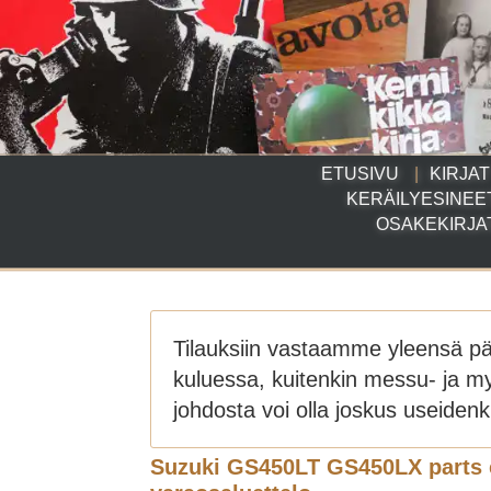
ETUSIVU
KIRJAT
KERÄILYESINEE
OSAKEKIRJA
Tilauksiin vastaamme yleensä p
kuluessa, kuitenkin messu- ja m
johdosta voi olla joskus useidenki
Suzuki GS450LT GS450LX parts 