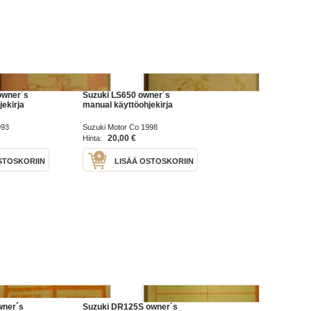
owner´s
Suzuki LS650 owner´s
ekirja
manual käyttöohjekirja
993
Suzuki Motor Co 1998
20,00 €
Hinta:
STOSKORIIN
LISÄÄ OSTOSKORIIN
wner´s
Suzuki DR125S owner´s