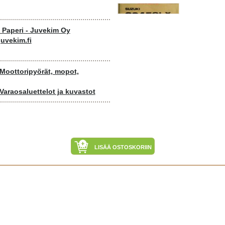
o Paperi - Juvekim Oy
uvekim.fi
 Moottoripyörät, mopot,
Varaosaluettelot ja kuvastot
LISÄÄ OSTOSKORIIN