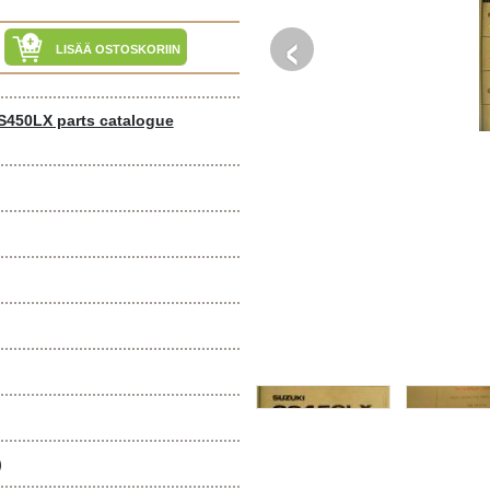
‹
LISÄÄ OSTOSKORIIN
450LX parts catalogue
)