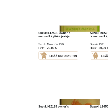
Suzuki LT250R owner´s
Suzuki RG50
manual käyttöohjekirja
´s manual käy
Suzuki Motor Co 1984
Suzuki 1985
20,00 €
20,00 
Hinta:
Hinta:
LISÄÄ OSTOSKORIIN
LISÄ
Suzuki GZ125 owner´s
Suzuki LS65