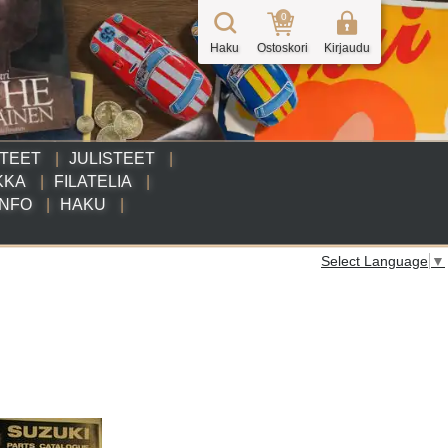
0
Haku
Ostoskori
Kirjaudu
TTEET
JULISTEET
KKA
FILATELIA
INFO
HAKU
Select Language
▼