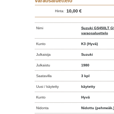
varaosaluettelo
10,00 €
Hinta:
Nimi
Suzuki GS450LT GS
varaosaluettelo
Kunto
K3
(Hyvä)
Julkaisija
Suzuki
Julkaistu
1980
Saatavilla
3 kpl
Uusi / käytetty
käytetty
Kunto
Hyvä
Nidonta
Nidottu (pehmeäk.