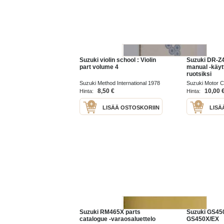
Suzuki violin school : Violin
Suzuki DR-Z
part volume 4
manual -käyt
ruotsiksi
Suzuki Method International 1978
Suzuki Motor 
8,50 €
10,00 
Hinta:
Hinta:
LISÄÄ OSTOSKORIIN
LISÄ
Suzuki RM465X parts
Suzuki GS45
catalogue -varaosaluettelo
GS450X/EX