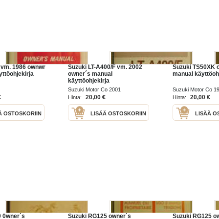
 vm. 1986 ownwr
Suzuki LT-A400/F vm. 2002
Suzuki TS50XK 
ttöohjekirja
owner´s manual
manual käyttöohj
käyttöohjekirja
Suzuki Motor Co 2001
Suzuki Motor Co 1
€
20,00 €
20,00 €
Hinta:
Hinta:
Ä OSTOSKORIIN
LISÄÄ OSTOSKORIIN
LISÄÄ O
0 0wner´s
Suzuki RG125 owner´s
Suzuki RG125 o