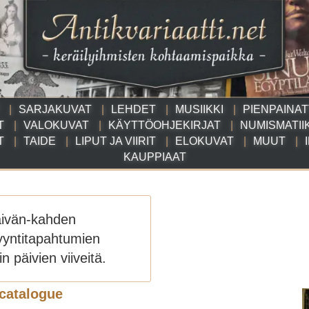
SARJAKUVAT
LEHDET
MUSIIKKI
PIENPAINA
T
VALOKUVAT
KÄYTTÖOHJEKIRJAT
NUMISMATII
T
TAIDE
LIPUT JA VIIRIT
ELOKUVAT
MUUT
KAUPPIAAT
äivän-kahden
yyntitapahtumien
n päivien viiveitä.
catalogue