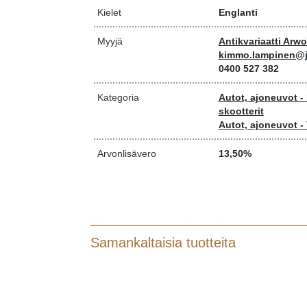
Kielet
Englanti
Myyjä
Antikvariaatti Arw
kimmo.lampinen@j
0400 527 382
Kategoria
Autot, ajoneuvot -
skootterit
Autot, ajoneuvot - 
Arvonlisävero
13,50%
Samankaltaisia tuotteita