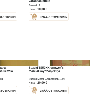
varaosaluettelo
Suzuki 19
10,00 €
Hinta:
STOSKORIIN
LISÄÄ OSTOSKORIIN
parts
Suzuki TS50XK ownwer´s
aluettelo
manual käyttöohjekirja
981
Suzuki Motor Corporation 1993
20,00 €
Hinta:
STOSKORIIN
LISÄÄ OSTOSKORIIN