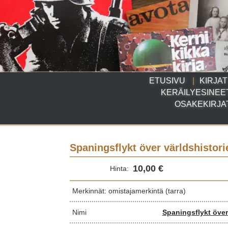
ETUSIVU
KIRJAT
KERÄILYESINEE
OSAKEKIRJA
Spaningsflykt över världshistori
10,00 €
Hinta:
Merkinnät: omistajamerkintä (tarra)
Nimi
Spaningsflykt över