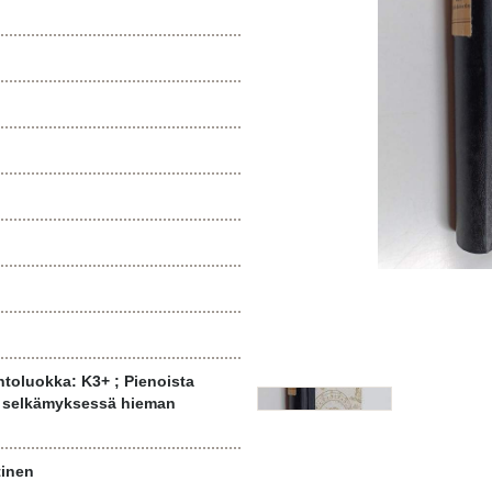
toluokka: K3+ ; Pienoista
 selkämyksessä hieman
tinen