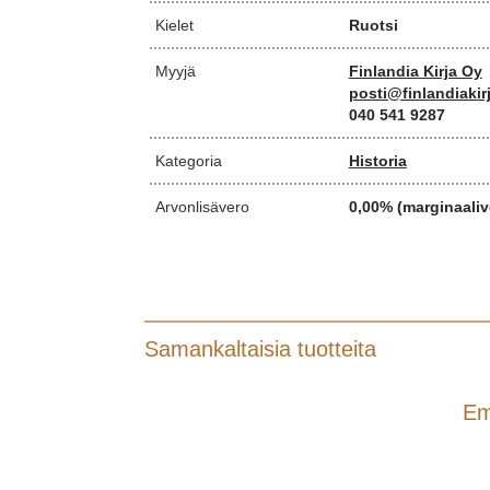
Kielet
Ruotsi
Myyjä
Finlandia Kirja Oy
posti@finlandiakirj
040 541 9287
Kategoria
Historia
Arvonlisävero
0,00% (marginaaliv
Samankaltaisia tuotteita
Em