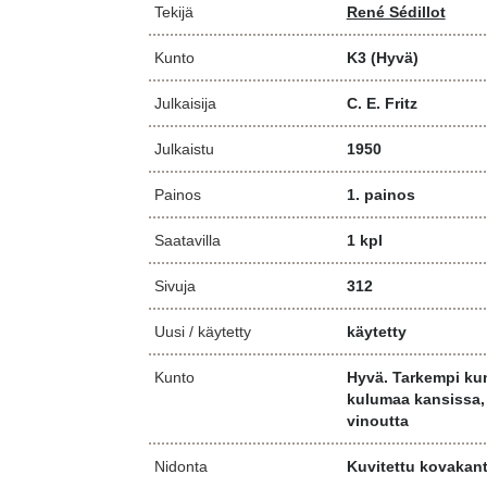
Tekijä
René Sédillot
Kunto
K3
(Hyvä)
Julkaisija
C. E. Fritz
Julkaistu
1950
Painos
1. painos
Saatavilla
1 kpl
Sivuja
312
Uusi / käytetty
käytetty
Kunto
Hyvä. Tarkempi kun
kulumaa kansissa,
vinoutta
Nidonta
Kuvitettu kovakan