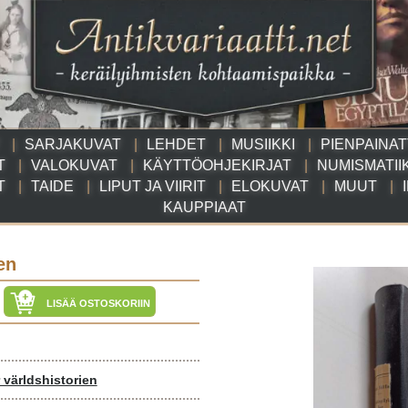
SARJAKUVAT
LEHDET
MUSIIKKI
PIENPAINA
T
VALOKUVAT
KÄYTTÖOHJEKIRJAT
NUMISMATII
T
TAIDE
LIPUT JA VIIRIT
ELOKUVAT
MUUT
KAUPPIAAT
en
LISÄÄ OSTOSKORIIN
 världshistorien