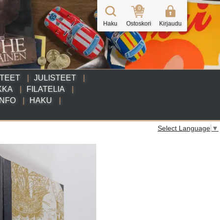
0
Haku
Ostoskori
Kirjaudu
TTEET
JULISTEET
KKA
FILATELIA
INFO
HAKU
Select Language
▼