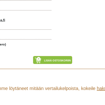
a.fi
ero)
LISÄÄ OSTOSKORIIN
me löytäneet mitään vertailukelpoista, kokeile
hak