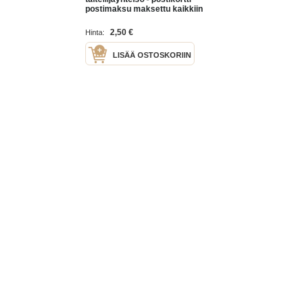
postimaksu maksettu kaikkiin
maihin - kulkematon postikortti
2,50 €
Hinta:
LISÄÄ OSTOSKORIIN