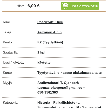
6,00 €
Hinta:
LISÄÄ OSTOSKORIIN
Nimi
Postikortti Oulu
Tekijä
Aaltonen Albin
Kunto
K2
(Tyydyttävä)
Saatavilla
1 kpl
Uusi / käytetty
käytetty
Kunto
Tyydyttävä. oikeassa alakulmassa taite
Myyjä
Antikvariaatti T. Ojanperä
tuomas.ojanpera@gmail.com
050-3561363
Kategoria
Historia - Paikallishistoria
Signeeratut taiteilijakortit - Signeeratut