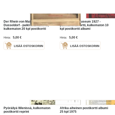
Der Rhein von Mainz bis
Norsk Folke Museum 1927 -
Dusseldorf - paikkakuntakortti,
paikkakuntakortti, kulkematon 10
kulkematon 20 kpl postikortti
kpl postikortti albumi
albumi
5,00 €
5,00 €
Hinta:
Hinta:
LISÄÄ OSTOSKORIIN
LISÄÄ OSTOSKORIIN
Pyöräilyä Wienissä, kulkematon
Afrika aiheinen postikortti albumi
postikortti reprint
25 kpl 1975