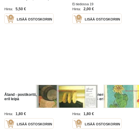
Ei tiedossa 19
5,50 €
2,00 €
Hinta:
Hinta:
LISÄÄ OSTOSKORIIN
LISÄÄ OSTOSKORIIN
Åland - postikortti, kulkematon 4
Marjut Vihavainen , postikortti ,
eril leipä
taiteilijakortti 6 eril
1,80 €
1,80 €
Hinta:
Hinta:
LISÄÄ OSTOSKORIIN
LISÄÄ OSTOSKORIIN