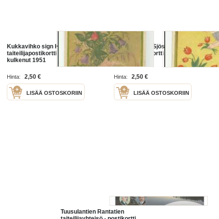
Kukkavihko sign H Sjöstedt -
Onnea sign H Sjöstedt -
taiteilijapostikortti postikortti
taiteilijapostikortti postikortti
kulkenut 1951
kulkenut 1944
2,50 €
2,50 €
Hinta:
Hinta:
LISÄÄ OSTOSKORIIN
LISÄÄ OSTOSKORIIN
Tuusulantien Rantatien
taiteilijayhteisö - postikortti