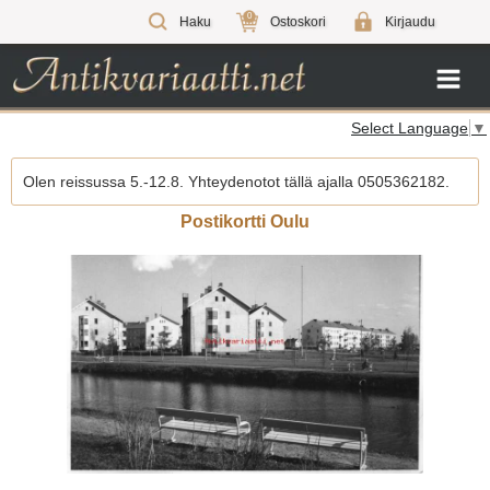
0
Haku
Ostoskori
Kirjaudu
Select Language
▼
Olen reissussa 5.-12.8. Yhteydenotot tällä ajalla 0505362182.
Postikortti Oulu