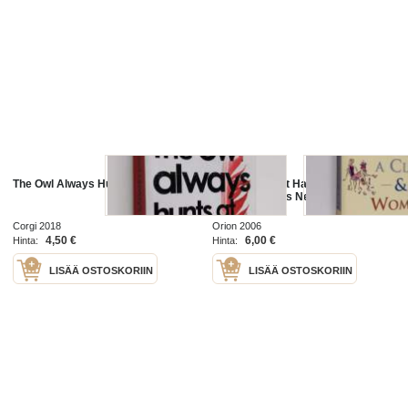
The Owl Always Hunts at Night
Why Men Don't Have a Clue &
Women Always Need More Shoes
Corgi 2018
Orion 2006
4,50 €
6,00 €
Hinta:
Hinta:
LISÄÄ OSTOSKORIIN
LISÄÄ OSTOSKORIIN