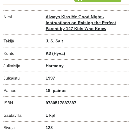
Nimi
Always Kiss Me Good Night -
Instructions on Raising the Perfect
Parent by 147 Kids Who Know
Tekijä
J. S. Salt
Kunto
K3
(Hyvä)
Julkaisija
Harmony
Julkaistu
1997
Painos
18. painos
ISBN
9780517887387
Saatavilla
1 kpl
Sivuja
128