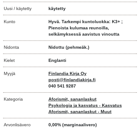
Uusi / käytetty
käytetty
Kunto
Hyvä. Tarkempi kuntoluokka: K3+ ;
Pienoista kulumaa reunoilla,
selkämyksessä aavistus vinoutta
Nidonta
Nidottu (pehmeäk.)
Kielet
Englanti
Myyjä
Finlandia Kirja Oy
posti@finlandiakirja.fi
040 541 9287
Kategoria
Aforismit, sananlaskut
Psykologia ja kasvatus - Kasvatus
Aforismit, sananlaskut - Muut
Arvonlisävero
0,00% (marginaalivero)