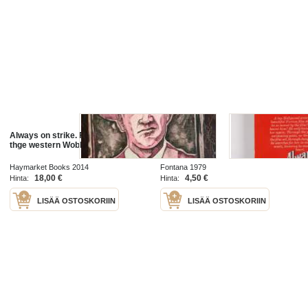
Always on strike. Frank Little and
Always
thge western Wobblies
Haymarket Books 2014
Fontana 1979
18,00 €
4,50 €
Hinta:
Hinta:
LISÄÄ OSTOSKORIIN
LISÄÄ OSTOSKORIIN