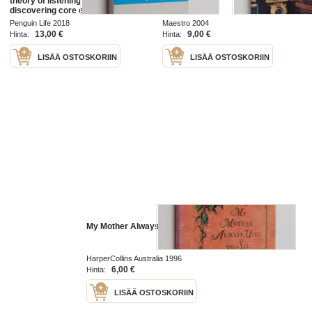
theory of listening to your body,
discovering core emotions and
reconnecting with your authentic
Penguin Life 2018
Maestro 2004
self
13,00 €
9,00 €
Hinta:
Hinta:
LISÄÄ OSTOSKORIIN
LISÄÄ OSTOSKORIIN
My Mother Always Used to Say
HarperCollins Australia 1996
6,00 €
Hinta:
LISÄÄ OSTOSKORIIN