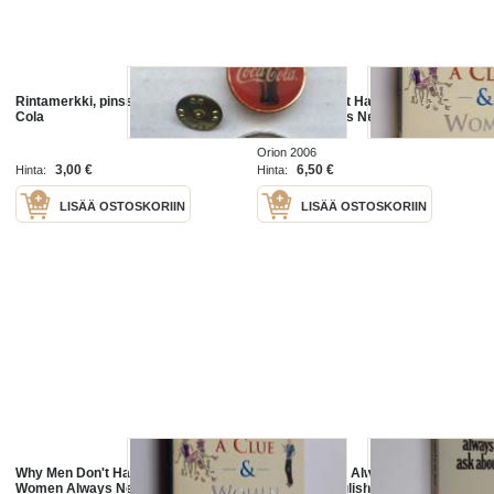
Rintamerkki, pinssi - Always Coca
Why Men Don't Have a Clue &
Cola
Women Always Need More Shoes
Orion 2006
3,00 €
6,50 €
Hinta:
Hinta:
LISÄÄ OSTOSKORIIN
LISÄÄ OSTOSKORIIN
Why Men Don't Have a Clue &
Questions You Always Wanted to
Women Always Need More Shoes
Ask about English - But Were