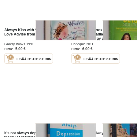
Always Kiss with Your Whiskers -
The Beauty Detox Solution - Eat
Love Advise from My Cat
Your Way to Radiant Skin,
Renewed Energy and the Body
You've Always Wanted
Gallery Books 1991
Harlequin 2011
5,00 €
6,00 €
Hinta:
Hinta:
LISÄÄ OSTOSKORIIN
LISÄÄ OSTOSKORIIN
It's not always depression : a new
Amsterdam Always