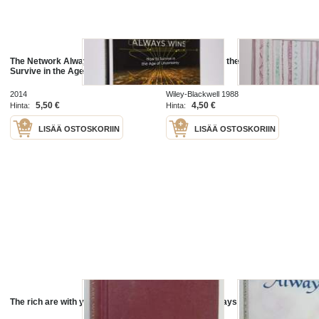
The Network Always Wins - How to
Not Always on the Level
Survive in the Age of Uncertainty
2014
Wiley-Blackwell 1988
5,50 €
4,50 €
Hinta:
Hinta:
LISÄÄ OSTOSKORIIN
LISÄÄ OSTOSKORIIN
The rich are with you always
Love Isn't Always Easy