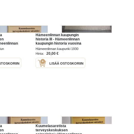
ta
Hämeenlinnan kaupungin
en
historia III - Hämeenlinnan
ämeenlinnan
kaupungin historia vuosina
a
1809-75
dun
Hämeenlinnan kaupunki 1930
attulan,
untainliitto
20,00 €
Hinta:
n ja Rengon
keskuksen
STOSKORIIN
LISÄÄ OSTOSKORIIN
ta
Kuumelasaretista
en
terveyskeskuksen