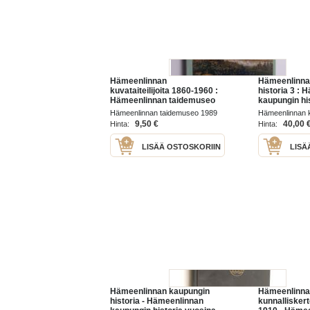
Hämeenlinnan
Hämeenlinna
kuvataiteilijoita 1860-1960 :
historia 3 :
Hämeenlinnan taidemuseo
kaupungin hi
18.1.-10.9.1989
1809-75
Hämeenlinnan taidemuseo 1989
Hämeenlinnan 
9,50 €
40,00 
Hinta:
Hinta:
LISÄÄ OSTOSKORIIN
LISÄ
Hämeenlinnan kaupungin
Hämeenlinna
historia - Hämeenlinnan
kunnalliskert