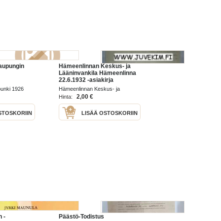
aupungin
Hämeenlinnan Keskus- ja
Lääninvankila Hämeenlinna
22.6.1932 -asiakirja
unki 1926
Hämeenlinnan Keskus- ja
Lääninvankila 1932
2,00 €
Hinta:
STOSKORIIN
LISÄÄ OSTOSKORIIN
n -
Päästö-Todistus