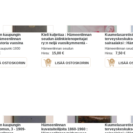
n kaupungin
Kieli kuljettaa : Hämeenlinnan
Kuumelasaretis
 Hämeenlinnan
seudun äidinkielenopettajat
terveyskeskuks
storia vuosina
ry:n neljä vuosikymmentä -
sairaalaksi : H
Hämeenlinnan seudun
kuumelasaretist
kaupunki 1930
Hämeenlinnan seudun
Hämeenlinnan seu
äidinkielenopettajat ry:n neljä
Hämeenlinnan, H
äidinkielenopettajat 2009
kansanterveystyön k
€
15,00 €
7,50 €
Hinta:
Hinta:
vuosikymmentä
Hauhon, Kalvola
1986
kuntien terveys
Ä OSTOSKORIIN
LISÄÄ OSTOSKORIIN
LISÄÄ O
sairaalaksi
n kaupungin
Hämeenlinnan
Kuumelasaretis
omus, 3 - 1909-
kuvataiteilijoita 1860-1960 :
terveyskeskuks