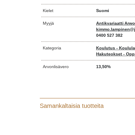
Kielet
Suomi
Myyjä
Antikvariaatti Arw
kimmo.lampinen@j
0400 527 382
Kategoria
Koulutus - Koulula
Hakuteokset - Oppi
Arvonlisävero
13,50%
Samankaltaisia tuotteita