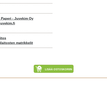
o Paperi - Juvekim Oy
uvekim.fi
itos
laitosten matrikkelit
LISÄÄ OSTOSKORIIN