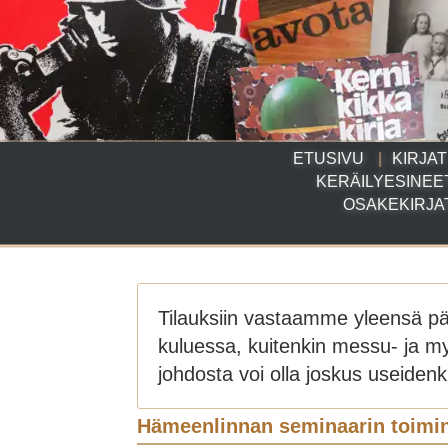
ETUSIVU
KIRJAT
KERÄILYESINEE
OSAKEKIRJA
Tilauksiin vastaamme yleensä p
kuluessa, kuitenkin messu- ja m
johdosta voi olla joskus useidenki
Hämeenlinnan seminaarin toimi