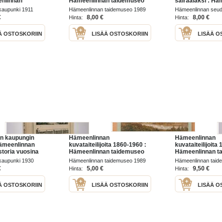
enlinnan
Hämeenlinnan taidemuseo
sairaalaksi : H
ien päätös v.
18.1.-10.9.1989
kuumelasaretist
kaupunki 1911
Hämeenlinnan taidemuseo 1989
Hämeenlinnan seu
Hämeenlinnan, H
kansanterveystyön k
€
8,00 €
8,00 €
Hinta:
Hinta:
Hauhon, Kalvola
1986
kuntien terveys
Ä OSTOSKORIIN
LISÄÄ OSTOSKORIIN
LISÄÄ O
sairaalaksi
n kaupungin
Hämeenlinnan
Hämeenlinnan
 Hämeenlinnan
kuvataiteilijoita 1860-1960 :
kuvataiteilijoita
storia vuosina
Hämeenlinnan taidemuseo
Hämeenlinnan t
18.1.-10.9.1989
18.1.-10.9.1989
kaupunki 1930
Hämeenlinnan taidemuseo 1989
Hämeenlinnan taid
€
5,00 €
9,50 €
Hinta:
Hinta:
Ä OSTOSKORIIN
LISÄÄ OSTOSKORIIN
LISÄÄ O