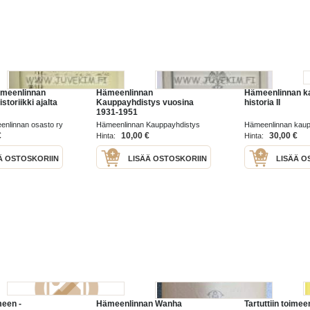
Hämeenlinnan
Hämeenlinnan
Hämeenlinnan k
storiikki ajalta
Kauppayhdistys vuosina
historia II
1931-1951
eenlinnan osasto ry
Hämeenlinnan Kauppayhdistys
Hämeenlinnan kaup
1951
€
10,00 €
30,00 €
Hinta:
Hinta:
Ä OSTOSKORIIN
LISÄÄ OSTOSKORIIN
LISÄÄ O
meen -
Hämeenlinnan Wanha
Tartuttiin toimee