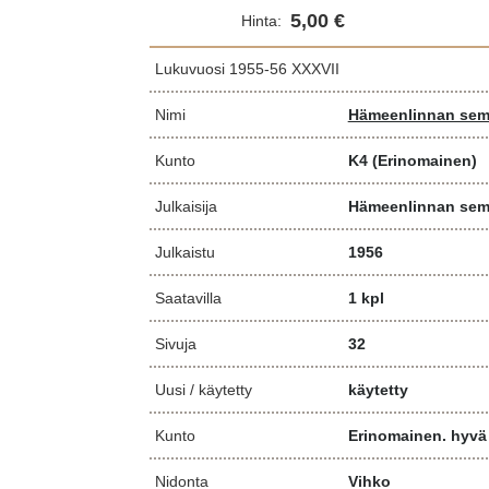
5,00 €
Hinta:
Lukuvuosi 1955-56 XXXVII
Nimi
Hämeenlinnan semi
Kunto
K4
(Erinomainen)
Julkaisija
Hämeenlinnan sem
Julkaistu
1956
Saatavilla
1 kpl
Sivuja
32
Uusi / käytetty
käytetty
Kunto
Erinomainen. hyvä
Nidonta
Vihko