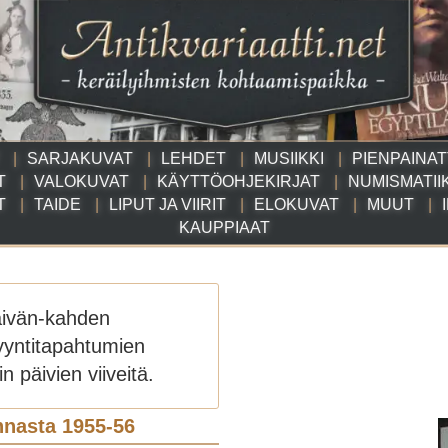
SARJAKUVAT
LEHDET
MUSIIKKI
PIENPAINA
T
VALOKUVAT
KÄYTTÖOHJEKIRJAT
NUMISMATII
T
TAIDE
LIPUT JA VIIRIT
ELOKUVAT
MUUT
KAUPPIAAT
äivän-kahden
yyntitapahtumien
n päivien viiveitä.
nnasta 1955-56