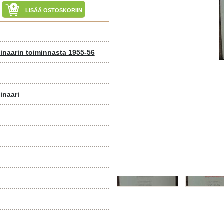
LISÄÄ OSTOSKORIIN
naarin toiminnasta 1955-56
inaari