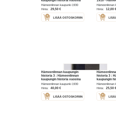
kaupungin historia vuosina
1910 - Häme
1809-75
kaupungin til
Hämeenlinnan kaupunki 1930
Hämeenlinnan 
1909
29,50 €
12,00 
Hinta:
Hinta:
LISÄÄ OSTOSKORIIN
LISÄ
Hämeenlinnan kaupungin
Hämeenlinna
historia 3 : Hämeenlinnan
historia 3 :
kaupungin historia vuosina
kaupungin hi
1809-75
1809-75
Hämeenlinnan kaupunki 1930
Hämeenlinnan 
40,00 €
25,50 
Hinta:
Hinta:
LISÄÄ OSTOSKORIIN
LISÄ