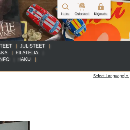
0
Haku
Ostoskori
Kirjaudu
TTEET
JULISTEET
KKA
FILATELIA
INFO
HAKU
Select Language
▼