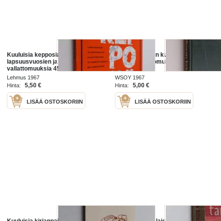
Kuuluisia kepposia :
Maailman kovin kundi ja muita
lapsuusvuosien ja varttuneen iän
kuuluisia kertomuksia
vallattomuuksia 45 tunnetun
kansalaisen tunnustamina
Lehmus 1967
WSOY 1967
5,50 €
5,00 €
Hinta:
Hinta:
LISÄÄ OSTOSKORIIN
LISÄÄ OSTOSKORIIN