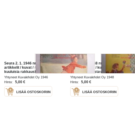
Seura 2. 1. 1946 nr 1 sis. mm. seur.
Seura 2. 6. 1948 nr 22 sis. mm.
artikkelit / kuvat / mainokset;
seur. artikkelit / kuvat / mainokset;
kuuluisia rakkauskirjeitä,
kuuluisia rakastavaisia,
elokuvatähdet esikuvina, naisen
huonotapaiset lapset, pukeudu
Yhtyneet Kuvalehdet Oy 1946
Yhtyneet Kuvalehdet Oy 1948
mahdollisuudet urheilijana, kansa
oikein, Elokuva-aitta -mainos
5,00 €
5,00 €
Hinta:
Hinta:
LISÄÄ OSTOSKORIIN
LISÄÄ OSTOSKORIIN