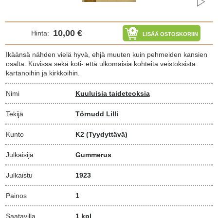
10,00 €
Hinta:
LISÄÄ OSTOSKORIIN
Ikäänsä nähden vielä hyvä, ehjä muuten kuin pehmeiden kansien
osalta. Kuvissa sekä koti- että ulkomaisia kohteita veistoksista
kartanoihin ja kirkkoihin.
Nimi
Kuuluisia taideteoksia
Tekijä
Törnudd Lilli
Kunto
K2
(Tyydyttävä)
Julkaisija
Gummerus
Julkaistu
1923
Painos
1
Saatavilla
1 kpl