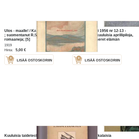
Ulos - maalle! / Karl Erik Forsslund
Kuluttajan lehti 1956 nr 12-13 -
; suomentanut R.Sarja:Kuuluisia
äitiyssuojelu, kuuluisia aprillipiloja,
romaaneja; [5]
OTK:n tulos, meret elämän
suolainen kehto
1919
5,00 €
3,00 €
Hinta:
Hinta:
LISÄÄ OSTOSKORIIN
LISÄÄ OSTOSKORIIN
Kuuluisia taideteoksia
Kuuluisia afrikkalaisia