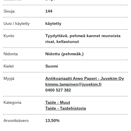
Sivuja
144
Uusi / käytetty
käytetty
Kunto
Tyydyttävä. pehmeä kannet reunoista
risat, kellastunut
Nidonta
Nidottu (pehmeäk.)
Kielet
Suomi
Myyjä
Antikvariaatti Arwo Paperi - Juvekim Oy
kimmo.lampinen@juvekim.fi
0400 527 382
Kategoria
Taide - Muut
Taide - Taidehistoria
Arvonlisävero
13,50%