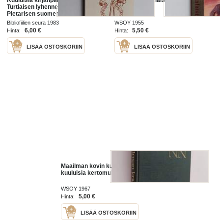
Kuuluisia kirjanpainajia : Onni M.
Kuuluisia kiinalaisia tarinoita
Turtiaisen lyhennelmä Simo
Pietarisen suomennoksesta
Kirjapainotaito-lehdessä
Bibliofiilien seura 1983
WSOY 1955
6,00 €
5,50 €
Hinta:
Hinta:
LISÄÄ OSTOSKORIIN
LISÄÄ OSTOSKORIIN
Maailman kovin kundi ja muita
kuuluisia kertomuksia
WSOY 1967
5,00 €
Hinta:
LISÄÄ OSTOSKORIIN