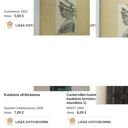
Gummerus 1923
Gummerus 1923
5,50 €
5,50 €
Hinta:
Hinta:
LISÄÄ OSTOSKORIIN
LISÄÄ OSTOSKORIIN
Kuuluisia afrikkalaisia
Cantervillen kummitus ja muita
kuuluisia kertomuksia (Nuorten
novellisto 1)
Suomen Lähetysseura 1928
WSOY 1964
7,00 €
6,00 €
Hinta:
Hinta:
LISÄÄ OSTOSKORIIN
LISÄÄ OSTOSKORIIN