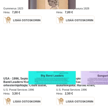
Gummerus 1923
Suomen Lähetysseura 1928
7,00 €
7,00 €
Hinta:
Hinta:
LISÄÄ OSTOSKORIIN
LISÄÄ OSTOSKORIIN
USA - 1996, September 11th :Big
USA - 1996, September 11th
Band Leaders/ Kuuluisia
:Songwriters/ Kuuluisia säveltäjiä,
orkesterinjohtajia: Count Basie,
lauluntekijöitä: Harold Arlen,
Tommy & Jimmy Dorsey, Glenn
Johnny Mercer, Dorothy Fields,
U.S. Postal Services 1996
U.S. Postal Services 1996
Miller ja Benny
Hoagy
3,50 €
2,50 €
Hinta:
Hinta:
Goodman.Ensipäiväleima,
LISÄÄ OSTOSKORIIN
LISÄÄ OSTOSKORIIN