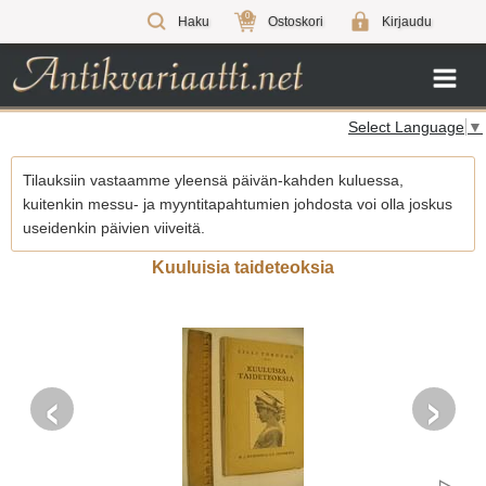
0
Haku
Ostoskori
Kirjaudu
Select Language
▼
Tilauksiin vastaamme yleensä päivän-kahden kuluessa,
kuitenkin messu- ja myyntitapahtumien johdosta voi olla joskus
useidenkin päivien viiveitä.
Kuuluisia taideteoksia
‹
›