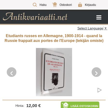
0
Haku
Ostoskori
Kirjaudu
Select Language
▼
Etudiants russes en Allemagne, 1900-1914 - quand la
Russie frappait aux portes de l'Europe (tekijän omiste)
‹
›
12,00 €
Hinta:
LISÄÄ OSTOSKORIIN