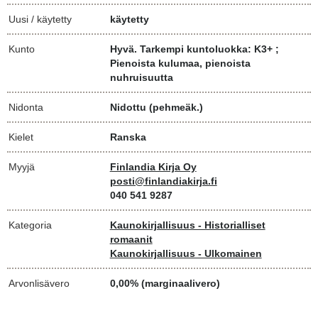
Uusi / käytetty
käytetty
Kunto
Hyvä. Tarkempi kuntoluokka: K3+ ;
Pienoista kulumaa, pienoista
nuhruisuutta
Nidonta
Nidottu (pehmeäk.)
Kielet
Ranska
Myyjä
Finlandia Kirja Oy
posti@finlandiakirja.fi
040 541 9287
Kategoria
Kaunokirjallisuus - Historialliset
romaanit
Kaunokirjallisuus - Ulkomainen
Arvonlisävero
0,00% (marginaalivero)