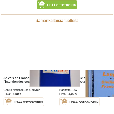
LISÄÄ OSTOSKORIIN
Samankaltaisia tuotteita
Je vais en France 1989 (Guide a
Cours de langue et de civilisation
l'intention des etudiants etrangers)
Francaises 1 pour les etudiants de
tous pays
Centre National Des Oeuvres
Hachette 1967
Universitaires et Scolaires
4,50 €
4,00 €
Hinta:
Hinta:
LISÄÄ OSTOSKORIIN
LISÄÄ OSTOSKORIIN