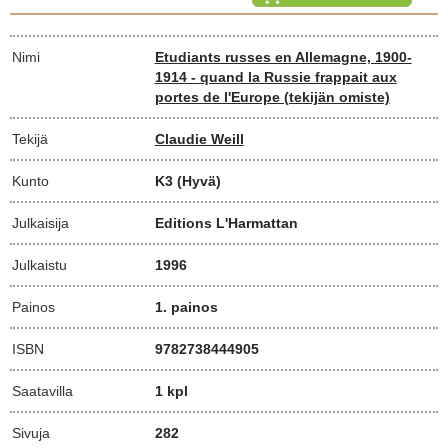
Nimi
Etudiants russes en Allemagne, 1900-
1914 - quand la Russie frappait aux
portes de l'Europe (tekijän omiste)
Tekijä
Claudie Weill
Kunto
K3
(Hyvä)
Julkaisija
Editions L'Harmattan
Julkaistu
1996
Painos
1. painos
ISBN
9782738444905
Saatavilla
1 kpl
Sivuja
282