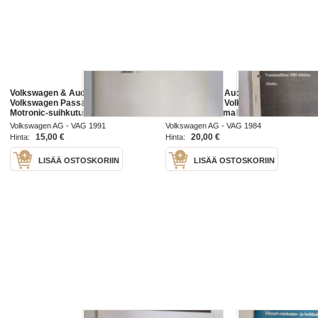
Volkswagen & Audi Service -
Volkswagen & Audi Service -
Volkswagen Passat 1988- KE-
Korjausohjeet Volkswagen Passat,
Motronic-suihkutus- ja
Santana vuosimallista 1981
sytytyslaitteisto (4-syl.) -service
lähtien, Alusta -service booklet
Volkswagen AG - VAG 1991
Volkswagen AG - VAG 1984
booklet
15,00 €
20,00 €
Hinta:
Hinta:
LISÄÄ OSTOSKORIIN
LISÄÄ OSTOSKORIIN