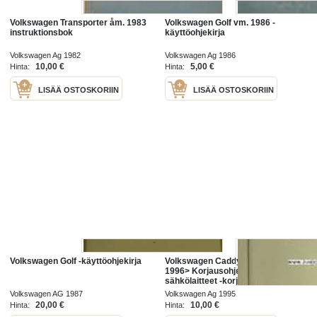
Volkswagen Transporter åm. 1983
Volkswagen Golf vm. 1986 -
instruktionsbok
käyttöohjekirja
Volkswagen Ag 1982
Volkswagen Ag 1986
10,00 €
5,00 €
Hinta:
Hinta:
LISÄÄ OSTOSKORIIN
LISÄÄ OSTOSKORIIN
Volkswagen Golf -käyttöohjekirja
Volkswagen Caddy>, Polo Classic
1996> Korjausohjeiden vihko;
sähkölaitteet -korjaamokirjasarjan
osa
Volkswagen AG 1987
Volkswagen Ag 1995
20,00 €
10,00 €
Hinta:
Hinta: