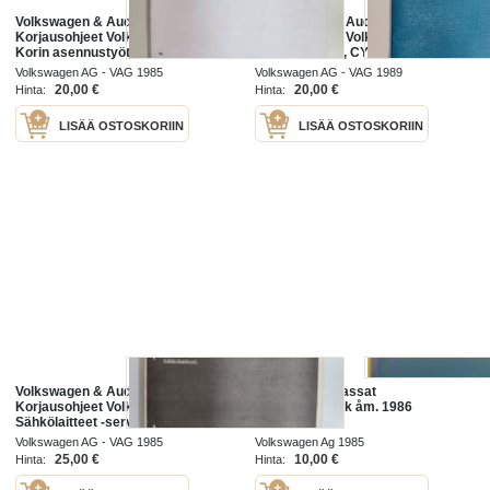
Volkswagen & Audi Service -
Volkswagen & Audi Service -
Korjausohjeet Volkswagen Passat,
Korjausohjeet Volkswagen Passat
Korin asennustyöt -service booklet
1981-1988 CR, CY, CK, Diesel-
ruiskutus- ja hehkutuslaitteisto -
Volkswagen AG - VAG 1985
Volkswagen AG - VAG 1989
service booklet
20,00 €
20,00 €
Hinta:
Hinta:
LISÄÄ OSTOSKORIIN
LISÄÄ OSTOSKORIIN
Volkswagen & Audi Service -
Volkswagen Passat
Korjausohjeet Volkswagen Passat
instruktionsbok åm. 1986
Sähkölaitteet -service booklet
Volkswagen AG - VAG 1985
Volkswagen Ag 1985
25,00 €
10,00 €
Hinta:
Hinta: