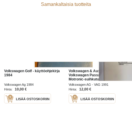
Samankaltaisia tuotteita
Volkswagen Golf - käyttöohjekirja
Volkswagen & Audi Service -
1984
Volkswagen Passat 1988-
Motronic-suihkutus- ja
sytytysjärjestelmä -service
Volkswagen Ag 1984
Volkswagen AG - VAG 1991
booklet
10,00 €
12,00 €
Hinta:
Hinta:
LISÄÄ OSTOSKORIIN
LISÄÄ OSTOSKORIIN