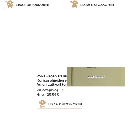
LISÄÄ OSTOSKORIIN
LISÄÄ OSTOSKORIIN
Volkswagen Transporter 1991
Korjausohjeiden vihko;
Automaattivaihteisto -
korjaamokirjasarjan osa
Volkswagen Ag 1991
10,00 €
Hinta:
LISÄÄ OSTOSKORIIN