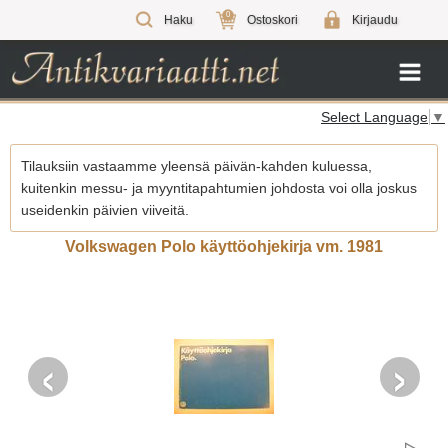
0
Haku
Ostoskori
Kirjaudu
Select Language
▼
Tilauksiin vastaamme yleensä päivän-kahden kuluessa,
kuitenkin messu- ja myyntitapahtumien johdosta voi olla joskus
useidenkin päivien viiveitä.
Volkswagen Polo käyttöohjekirja vm. 1981
‹
›