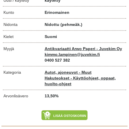
Uusi / käytetty
käytetty
Kunto
Erinomainen
Nidonta
Nidottu (pehmeäk.)
Kielet
Suomi
Myyjä
Antikvariaatti Arwo Paperi - Juvekim Oy
kimmo.lampinen@juvekim.fi
0400 527 382
Kategoria
Autot, ajoneuvot - Muut
Hakuteokset - Käyttöohjeet, oppaat,
huolto-ohjeet
Arvonlisävero
13,50%
LISÄÄ OSTOSKORIIN