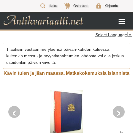
0
Haku
Ostoskori
Kirjaudu
Select Language
▼
Tilauksiin vastaamme yleensä päivän-kahden kuluessa,
kuitenkin messu- ja myyntitapahtumien johdosta voi olla joskus
useidenkin päivien viiveitä.
Kävin tulen ja jään maassa. Matkakokemuksia Islannista
‹
›