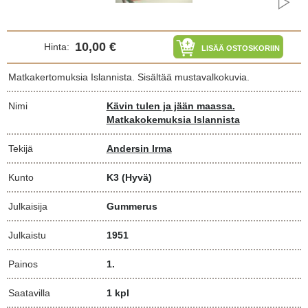
10,00 €
Hinta:
LISÄÄ OSTOSKORIIN
Matkakertomuksia Islannista. Sisältää mustavalkokuvia.
Nimi
Kävin tulen ja jään maassa.
Matkakokemuksia Islannista
Tekijä
Andersin Irma
Kunto
K3
(Hyvä)
Julkaisija
Gummerus
Julkaistu
1951
Painos
1.
Saatavilla
1 kpl