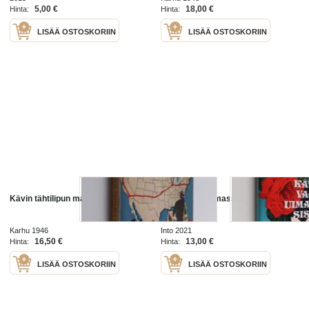
Katajisto voitti viinan ja
5,00 €
18,00 €
Hinta:
Hinta:
masennuksen, ym.
LISÄÄ OSTOSKORIIN
LISÄÄ OSTOSKORIIN
Kävin tähtilipun maassa
Kävin vaan uimassa, sisko (UUSI)
Karhu 1946
Into 2021
16,50 €
13,00 €
Hinta:
Hinta:
LISÄÄ OSTOSKORIIN
LISÄÄ OSTOSKORIIN