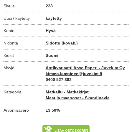
Sivuja
228
Uusi / käytetty
käytetty
Kunto
Hyvä
Nidonta
Sidottu (kovak.)
Kielet
Suomi
Myyjä
Antikvariaatti Arwo Paperi - Juvekim Oy
kimmo.lampinen@juvekim.fi
0400 527 382
Kategoria
Matkailu - Matkakirjat
Maat ja maanosat - Skandinavia
Arvonlisävero
13,50%
LISÄÄ OSTOSKORIIN