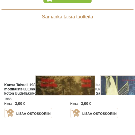
Samankaltaisia tuotteita
Kansa Taisteli 1983 nr 8, Tiurin
Eeva nykyaikaisen naisen lehti
mottitaistelu, Eino Summa: kävin
1950 nr 12 Joululehti, kesämökistä
koton Uudellakirkolla, Lauri Viita
talvikoti, kävin Saksassa,
runoa Korpiselän koivikossa
1983
3,00 €
3,00 €
Hinta:
Hinta:
LISÄÄ OSTOSKORIIN
LISÄÄ OSTOSKORIIN