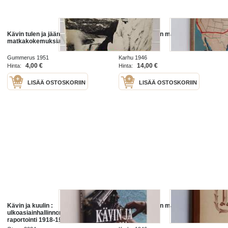
Kävin tulen ja jään maassa -
Kävin tähtilipun maassa
matkakokemuksia Islannista
Gummerus 1951
Karhu 1946
4,00 €
14,00 €
Hinta:
Hinta:
LISÄÄ OSTOSKORIIN
LISÄÄ OSTOSKORIIN
Kävin ja kuulin :
Kävin tähtilipun maassa
ulkoasiainhallinnon poliittinen
raportointi 1918-1933