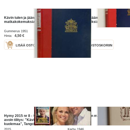
Kävin tulen ja jään maassa :
Kävin tulen ja jään maassa :
matkakokemuksia Islannista
matkakokemuksia Islannista
Gummerus 1951
Gummerus 1951
4,50 €
4,00 €
Hinta:
Hinta:
LISÄÄ OSTOSKORIIN
LISÄÄ OSTOSKORIIN
Hymy 2015 nr 8 - Hjallis Harkimon
Kävin tähtilipun maassa
avoin tilitys: "Kävin lähellä
kuolemaa", Tangokuningas Aki
Samulin elämäntarina, Oskari
2015
Karhu 1946