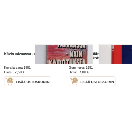
Kävin taivaassa - näin kadotuksen
Kävin tulen ja jään maassa :
matkakokemuksia Islannista
Kuva ja sana 1981
Gummerus 1951
7,50 €
7,00 €
Hinta:
Hinta:
LISÄÄ OSTOSKORIIN
LISÄÄ OSTOSKORIIN