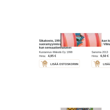
Sikakosto, 1998.Vinnikan
Aku Ankan l
suoramyynnissä on vilskettä,
3/2013 : Vilin
kun sensaationhaluiset
ihmiset tungeksivat ostoksille
Kustannus-Mäkelä Oy 1998
Sanoma 2013
myymälään, josta oli löydetty
4,95 €
6,50 €
Hinta:
Hinta:
sikafarmarin
LISÄÄ OSTOSKORIIN
LISÄ