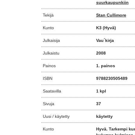
suurkaupunkiin
Tekijä
Stan Cullimore
Kunto
K3
(Hyvä)
Julkaisija
Vau´kirja
Julkaistu
2008
Painos
1. painos
ISBN
9788230505489
Saatavilla
1 kpl
Sivuja
37
Uusi / käytetty
käytetty
Kunto
Hyvä. Tarkempi kun