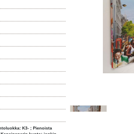
toluokka: K3- ; Pienoista