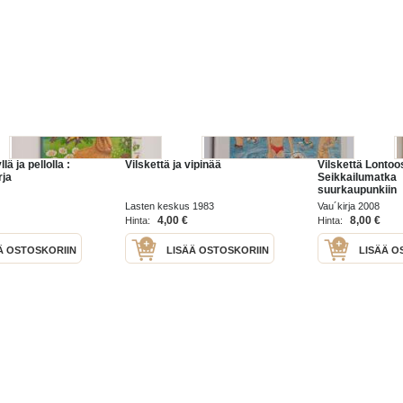
llä ja pellolla :
Vilskettä ja vipinää
Vilskettä Lontoo
rja
Seikkailumatka
suurkaupunkiin
Lasten keskus 1983
Vau´kirja 2008
4,00 €
8,00 €
Hinta:
Hinta:
Ä OSTOSKORIIN
LISÄÄ OSTOSKORIIN
LISÄÄ O