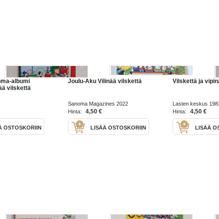
oma-albumi
Joulu-Aku Vilinää vilskettä
Vilskettä ja vipi
ää vilskettä
Sanoma Magazines 2022
Lasten keskus 198
4,50 €
4,50 €
Hinta:
Hinta:
Ä OSTOSKORIIN
LISÄÄ OSTOSKORIIN
LISÄÄ O