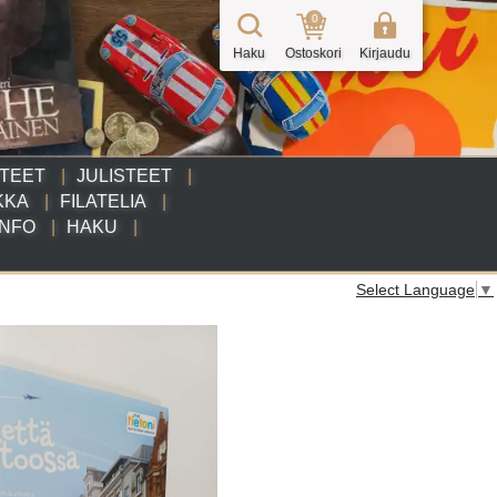
0
Haku
Ostoskori
Kirjaudu
TTEET
JULISTEET
KKA
FILATELIA
INFO
HAKU
Select Language
▼