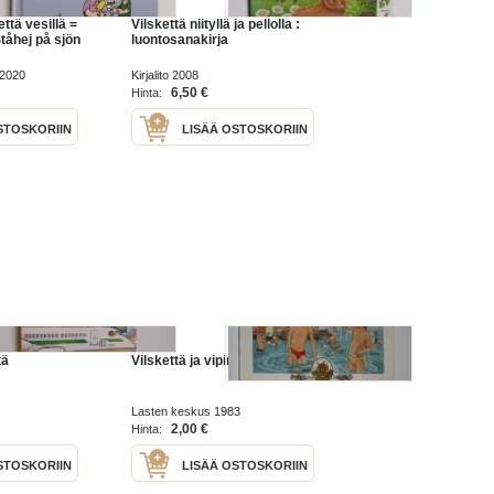
että vesillä =
Vilskettä niityllä ja pellolla :
tåhej på sjön
luontosanakirja
 2020
Kirjalito 2008
6,50 €
Hinta:
STOSKORIIN
LISÄÄ OSTOSKORIIN
tä
Vilskettä ja vipinää
Lasten keskus 1983
2,00 €
Hinta:
STOSKORIIN
LISÄÄ OSTOSKORIIN