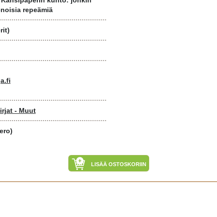
 Kansipaperin kunto: jonkin
enoisia repeämiä
it)
a.fi
rjat - Muut
ero)
LISÄÄ OSTOSKORIIN