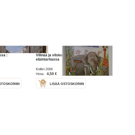
ssa :
Vilinää ja vilskettä
eläintarhassa
Kolibri 2006
4,50 €
Hinta:
STOSKORIIN
LISÄÄ OSTOSKORIIN