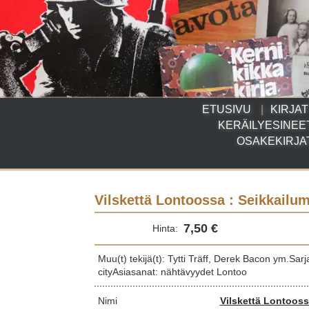
ETUSIVU
KIRJAT
KERÄILYESINEE
OSAKEKIRJA
Vilskettä Lontoossa : Seikkailu
7,50 €
Hinta:
Muu(t) tekijä(t): Tytti Träff, Derek Bacon ym.Sarj
cityAsiasanat: nähtävyydet Lontoo
Nimi
Vilskettä Lontooss