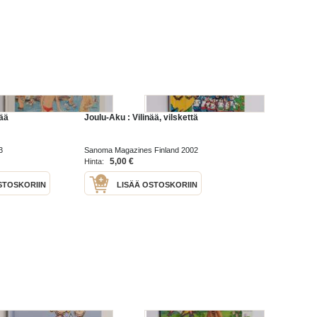
nää
Joulu-Aku : Vilinää, vilskettä
3
Sanoma Magazines Finland 2002
5,00 €
Hinta:
STOSKORIIN
LISÄÄ OSTOSKORIIN