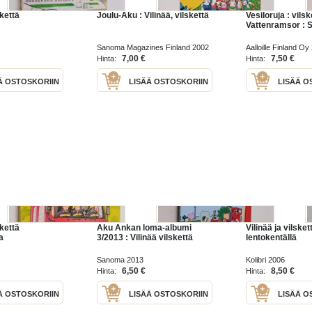
skettä
Joulu-Aku : Vilinää, vilskettä
Vesiloruja : vilsk
Vattenramsor : S
Sanoma Magazines Finland 2002
Aalloille Finland Oy
7,00 €
7,50 €
Hinta:
Hinta:
Ä OSTOSKORIIN
LISÄÄ OSTOSKORIIN
LISÄÄ O
skettä
Aku Ankan loma-albumi
Vilinää ja vilsket
a
3/2013 : Vilinää vilskettä
lentokentällä
Sanoma 2013
Kolibri 2006
6,50 €
8,50 €
Hinta:
Hinta:
Ä OSTOSKORIIN
LISÄÄ OSTOSKORIIN
LISÄÄ O