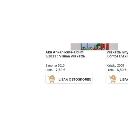
Aku Ankan loma-albumi
Vilskettä niity
3/2013 : Vilinää vilskettä
luontosanaki
Sanoma 2013
Kirjalito 2008
7,50 €
6,50 €
Hinta:
Hinta:
LISÄÄ OSTOSKORIIN
LISÄ