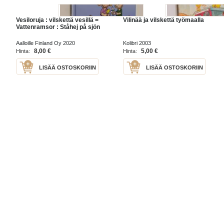
Vesiloruja : vilskettä vesillä =
Vilinää ja vilskettä työmaalla
Vattenramsor : Ståhej på sjön
Aalloille Finland Oy 2020
Kolibri 2003
8,00 €
5,00 €
Hinta:
Hinta:
LISÄÄ OSTOSKORIIN
LISÄÄ OSTOSKORIIN