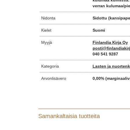
kulumaa kulmissa.
verran kulumaa/pi
Nidonta
Sidottu (kansipaper
Kielet
Suomi
Myyjä
Finlandia Kirja Oy
posti@finlandiakirj
040 541 9287
Kategoria
Lasten ja nuortenki
Arvonlisävero
0,00% (marginaaliv
Samankaltaisia tuotteita