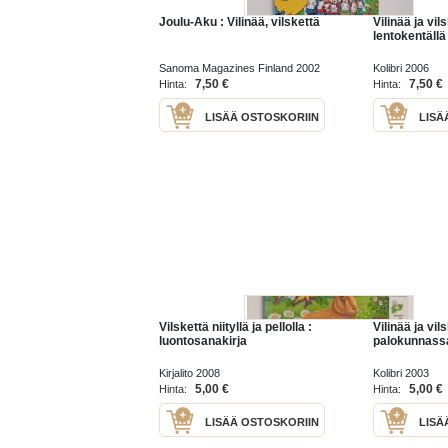
Joulu-Aku : Vilinää, vilskettä
Vilinää ja vil
lentokentällä
Sanoma Magazines Finland 2002
Kolibri 2006
7,50 €
7,50 €
Hinta:
Hinta:
LISÄÄ OSTOSKORIIN
LISÄ
Vilskettä niityllä ja pellolla :
Vilinää ja vil
luontosanakirja
palokunnass
Kirjalito 2008
Kolibri 2003
5,00 €
5,00 €
Hinta:
Hinta:
LISÄÄ OSTOSKORIIN
LISÄ