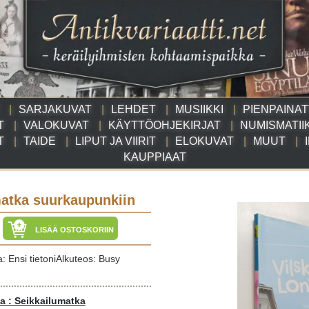
SARJAKUVAT
LEHDET
MUSIIKKI
PIENPAINA
T
VALOKUVAT
KÄYTTÖOHJEKIRJAT
NUMISMATII
T
TAIDE
LIPUT JA VIIRIT
ELOKUVAT
MUUT
KAUPPIAAT
matka suurkaupunkiin
LISÄÄ OSTOSKORIIN
a: Ensi tietoniAlkuteos: Busy
a : Seikkailumatka