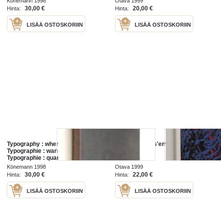
Könemann 1998
Otava 1999
30,00 €
20,00 €
Hinta:
Hinta:
LISÄÄ OSTOSKORIIN
LISÄÄ OSTOSKORIIN
Typography : when, who, how =
Quand l'hiver s'empare de la taga
Typographie : wann, wer, wie =
finlandaise
Typographie : quand, qui, comment
Könemann 1998
Otava 1999
30,00 €
22,00 €
Hinta:
Hinta:
LISÄÄ OSTOSKORIIN
LISÄÄ OSTOSKORIIN