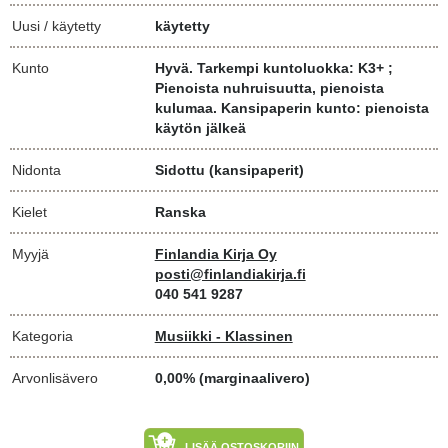
Uusi / käytetty
käytetty
Kunto
Hyvä. Tarkempi kuntoluokka: K3+ ;
Pienoista nuhruisuutta, pienoista
kulumaa. Kansipaperin kunto: pienoista
käytön jälkeä
Nidonta
Sidottu (kansipaperit)
Kielet
Ranska
Myyjä
Finlandia Kirja Oy
posti@finlandiakirja.fi
040 541 9287
Kategoria
Musiikki - Klassinen
Arvonlisävero
0,00% (marginaalivero)
LISÄÄ OSTOSKORIIN