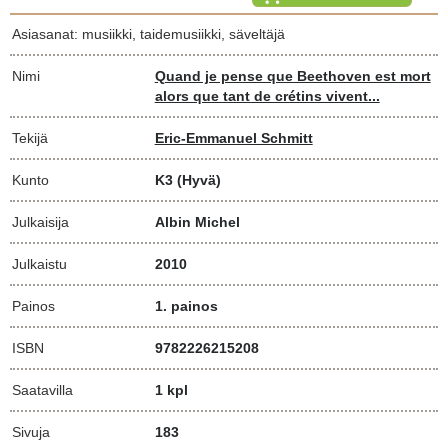
Asiasanat: musiikki, taidemusiikki, säveltäjä
Nimi
Quand je pense que Beethoven est mort
alors que tant de crétins vivent...
Tekijä
Eric-Emmanuel Schmitt
Kunto
K3
(Hyvä)
Julkaisija
Albin Michel
Julkaistu
2010
Painos
1. painos
ISBN
9782226215208
Saatavilla
1 kpl
Sivuja
183