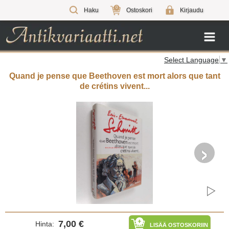
0
Haku
Ostoskori
Kirjaudu
Select Language
▼
Quand je pense que Beethoven est mort alors que tant
de crétins vivent...
›
7,00 €
Hinta:
LISÄÄ OSTOSKORIIN