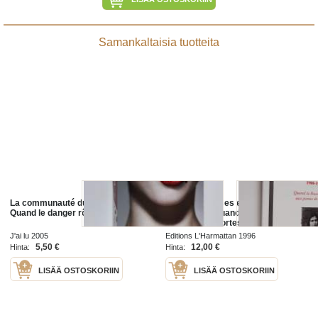
Samankaltaisia tuotteita
La communauté du Sud, Tome 1 :
Etudiants russes en Allemagne,
Quand le danger rôde
1900-1914 - quand la Russie
frappait aux portes de l'Europe
(tekijän omiste)
J'ai lu 2005
Editions L'Harmattan 1996
5,50 €
12,00 €
Hinta:
Hinta:
LISÄÄ OSTOSKORIIN
LISÄÄ OSTOSKORIIN