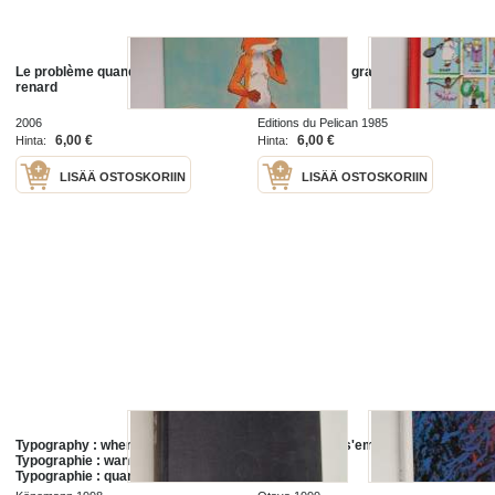
Le problème quand on est un
Quand je serai grand, je serai ...
renard
2006
Editions du Pelican 1985
6,00 €
6,00 €
Hinta:
Hinta:
LISÄÄ OSTOSKORIIN
LISÄÄ OSTOSKORIIN
Typography : when, who, how =
Quand l'hiver s'empare de la taga
Typographie : wann, wer, wie =
finlandaise
Typographie : quand, qui, comment