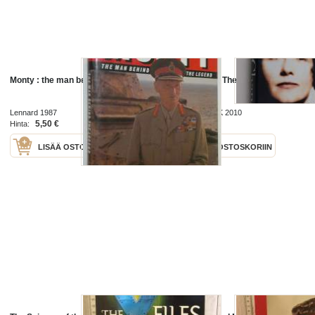
Monty : the man behind the legend
Coco Chanel - The Legend and the
Life
Lennard 1987
HarperCollins UK 2010
5,50 €
13,50 €
Hinta:
Hinta:
LISÄÄ OSTOSKORIIN
LISÄÄ OSTOSKORIIN