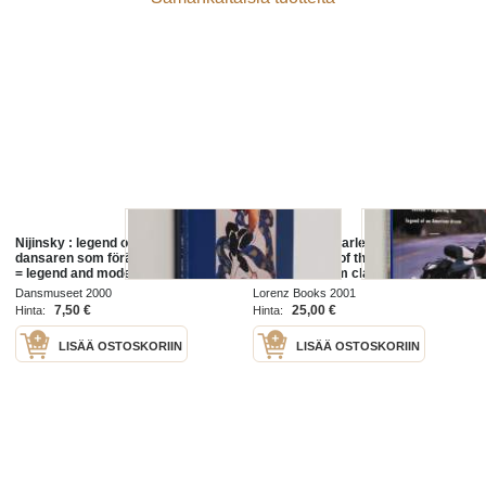
Nijinsky : legend och modernist :
The ultimate Harley-Davidson : an
dansaren som förändrade världen
encyclopedia of the definitite
= legend and modernist - the
motorbike from classic to custom -
dancer who changed the world
exploring the legend of an
Dansmuseet 2000
Lorenz Books 2001
American dream
7,50 €
25,00 €
Hinta:
Hinta:
LISÄÄ OSTOSKORIIN
LISÄÄ OSTOSKORIIN