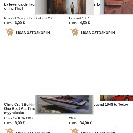
La leyenda del ladrón / The Legend
Monty : the man behind the legend
of the Thief
National Geographic Books 2020
Lennard 1987
6,00 €
4,50 €
Hinta:
Hinta:
LISÄÄ OSTOSKORIIN
LISÄÄ OSTOSKORIIN
Chris Craft Building The Legend
Porsche The Legend 1948 to Today
One Boat Ata Time 1989 - Malliston
myyntiesite
Chris Craft SA 1989
2007
8,00 €
34,00 €
Hinta:
Hinta:
LISÄÄ OSTOSKORIIN
LISÄÄ OSTOSKORIIN