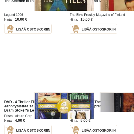
The Science of the X-Files
Elvis the Legend N:o 1/1991
Legend 1996
The Elvis Presley Magazine of Finland
1991
10,00 €
15,00 €
Hinta:
Hinta:
LISÄÄ OSTOSKORIIN
LISÄÄ OSTOSKORIIN
DVD - 4 Thriller Films - 4
Dragon Lady - The Life and Legend
Jännitysleffaa samassa paketissa:
of the Last Empress of China
Bram Stoker's Legend of the
Mummy; Def By Temptation; The
Prism Leisure Corp
Papermac 1992
Peacekeeper; Primal Species. Vain
4,00 €
5,00 €
Hinta:
Hinta:
englanniksi
LISÄÄ OSTOSKORIIN
LISÄÄ OSTOSKORIIN