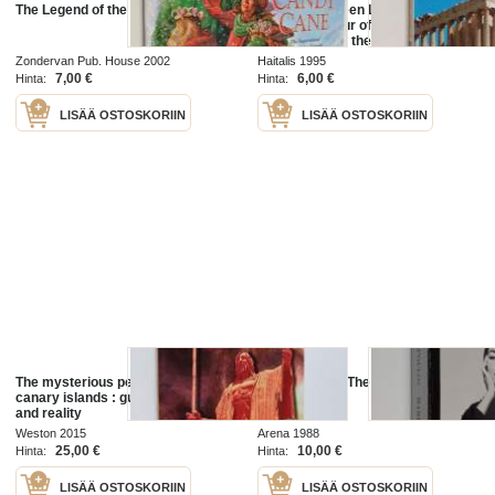
The Legend of the Candy Cane
Athens, Between Legend and
History : A Tour of the Monuments
& Museums of the City and Its
Surroundings
Zondervan Pub. House 2002
Haitalis 1995
7,00 €
6,00 €
Hinta:
Hinta:
LISÄÄ OSTOSKORIIN
LISÄÄ OSTOSKORIIN
The mysterious people of the
Maria Callas - The Woman Behind
canary islands : guanches : legend
the Legend
and reality
Weston 2015
Arena 1988
25,00 €
10,00 €
Hinta:
Hinta:
LISÄÄ OSTOSKORIIN
LISÄÄ OSTOSKORIIN