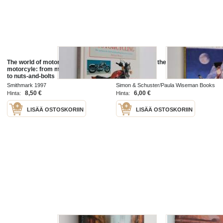
The world of motorcycling : the
The Legend of the Lost Gold
motorcyle: from myth-and-legend
to nuts-and-bolts
Smithmark 1997
Simon & Schuster/Paula Wiseman Books
2002
8,50 €
6,00 €
Hinta:
Hinta:
LISÄÄ OSTOSKORIIN
LISÄÄ OSTOSKORIIN