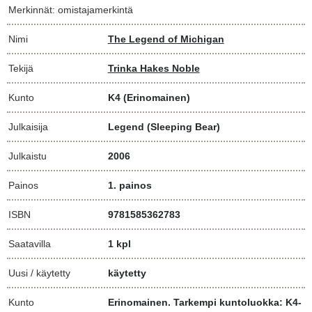
Merkinnät: omistajamerkintä
Nimi
The Legend of Michigan
Tekijä
Trinka Hakes Noble
Kunto
K4
(Erinomainen)
Julkaisija
Legend (Sleeping Bear)
Julkaistu
2006
Painos
1. painos
ISBN
9781585362783
Saatavilla
1 kpl
Uusi / käytetty
käytetty
Kunto
Erinomainen. Tarkempi kuntoluokka: K4-