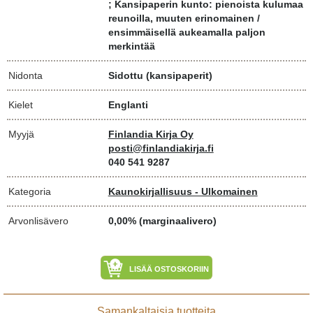
; Kansipaperin kunto: pienoista kulumaa
reunoilla, muuten erinomainen /
ensimmäisellä aukeamalla paljon
merkintää
Nidonta
Sidottu (kansipaperit)
Kielet
Englanti
Myyjä
Finlandia Kirja Oy
posti@finlandiakirja.fi
040 541 9287
Kategoria
Kaunokirjallisuus - Ulkomainen
Arvonlisävero
0,00% (marginaalivero)
LISÄÄ OSTOSKORIIN
Samankaltaisia tuotteita