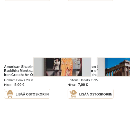
American Shaolin - Flying Kicks,
Athens, Between Legend and
Buddhist Monks, and the Legend of
History - A Tour of the Monuments
Iron Crotch: An Odyssey in the
& Museums of the City and Its
New China
Surroundings
Gotham Books 2008
Editions Hattalis 1995
5,00 €
7,00 €
Hinta:
Hinta:
LISÄÄ OSTOSKORIIN
LISÄÄ OSTOSKORIIN