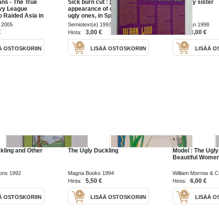
ns - The True
Sick burn cut : (at last, the
The ugly sister
Ivy League
appearance of our lady of the
 Raided Asia in
ugly ones, in Spokane)
e American
 2005
Semiotext(e) 1992
Macmillan 1998
€
3,00 €
8,00 €
Hinta:
Hinta:
Ä OSTOSKORIIN
LISÄÄ OSTOSKORIIN
LISÄÄ O
kling and Other
The Ugly Duckling
Model : The Ugly
Beautiful Wome
ions 1992
Magna Books 1994
William Morrow & C
1995
5,50 €
6,00 €
Hinta:
Hinta:
Ä OSTOSKORIIN
LISÄÄ OSTOSKORIIN
LISÄÄ O