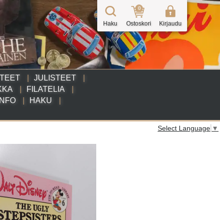
0
Haku
Ostoskori
Kirjaudu
TTEET
JULISTEET
KKA
FILATELIA
INFO
HAKU
Select Language
▼