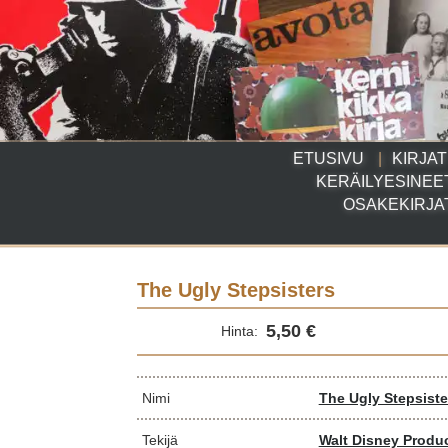
ETUSIVU
KIRJAT
KERÄILYESINEE
OSAKEKIRJA
The Ugly Stepsisters
5,50 €
Hinta:
Nimi
The Ugly Stepsiste
Tekijä
Walt Disney Produc