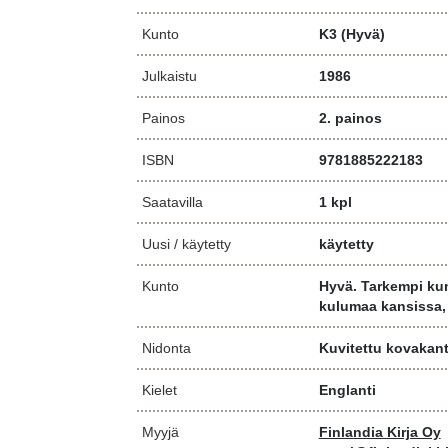
Kunto
K3
(Hyvä)
Julkaistu
1986
Painos
2. painos
ISBN
9781885222183
Saatavilla
1 kpl
Uusi / käytetty
käytetty
Kunto
Hyvä. Tarkempi kun
kulumaa kansissa, 
Nidonta
Kuvitettu kovakan
Kielet
Englanti
Myyjä
Finlandia Kirja Oy