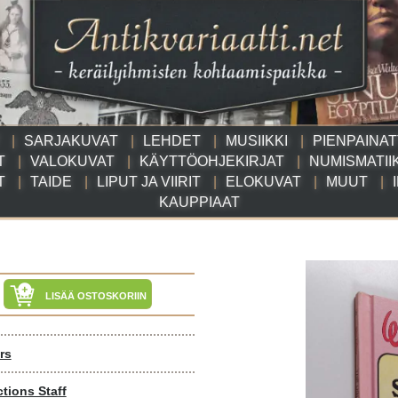
SARJAKUVAT
LEHDET
MUSIIKKI
PIENPAINA
T
VALOKUVAT
KÄYTTÖOHJEKIRJAT
NUMISMATII
T
TAIDE
LIPUT JA VIIRIT
ELOKUVAT
MUUT
KAUPPIAAT
LISÄÄ OSTOSKORIIN
rs
tions Staff