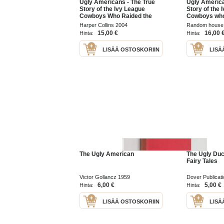
Ugly Americans - The True
Ugly America
Story of the Ivy League
Story of the 
Cowboys Who Raided the
Cowboys who
Asian Markets for Millions
Search of th
Harper Collins 2004
Random house
Dream
15,00 €
16,00 
Hinta:
Hinta:
LISÄÄ OSTOSKORIIN
LISÄ
The Ugly American
The Ugly Duc
Fairy Tales
Victor Gollancz 1959
Dover Publicat
6,00 €
5,00 €
Hinta:
Hinta:
LISÄÄ OSTOSKORIIN
LISÄ