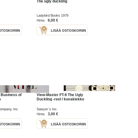
The ugly duckling
Ladybird Books 1979
6,00 €
Hinta:
STOSKORIIN
LISÄÄ OSTOSKORIIN
 Business of
View-Master FT-9 The Ugly
n
Duckling -reel / kuvakiekko
ompany, Inc.
Sawyer´s Inc.
3,00 €
Hinta:
STOSKORIIN
LISÄÄ OSTOSKORIIN