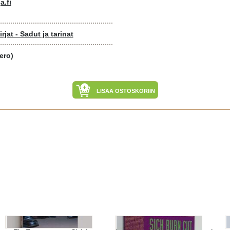
a.fi
rjat - Sadut ja tarinat
ero)
LISÄÄ OSTOSKORIIN