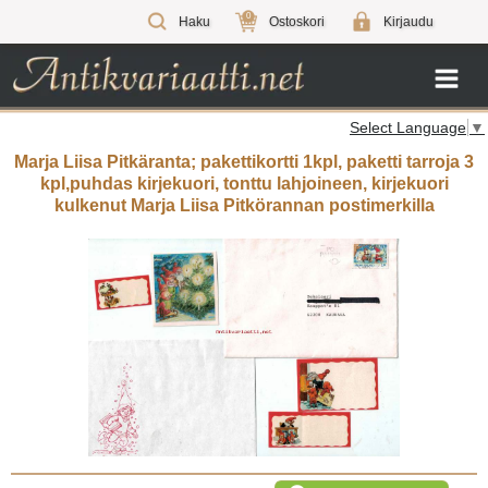
0
Haku
Ostoskori
Kirjaudu
Select Language
▼
Marja Liisa Pitkäranta; pakettikortti 1kpl, paketti tarroja 3
kpl,puhdas kirjekuori, tonttu lahjoineen, kirjekuori
kulkenut Marja Liisa Pitkörannan postimerkilla