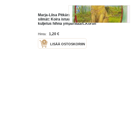
Marja-Liisa Pitkäranta / Annan
silmät: Koira istuu luonnossa,
kuljetus hihna ympärillään..Kortin
numero 1649 ja koko 12x17.
1,20 €
Hinta:
LISÄÄ OSTOSKORIIN