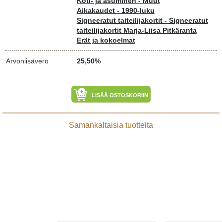
Koti- ja asuminen - Muut
Aikakaudet - 1990-luku
Signeeratut taiteilijakortit - Signeeratut
taiteilijakortit Marja-Liisa Pitkäranta
Erät ja kokoelmat
Arvonlisävero
25,50%
LISÄÄ OSTOSKORIIN
Samankaltaisia tuotteita