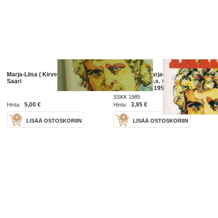
Marja-Liisa ( Kirvesniemi)/ Mauno
Marja-Liisa. Marja-Liisa
Saari
Kirvesniemi (o.s. Hämäläinen, s.
10. syyskuuta 1955 Simpele) on
entinen suomalainen hiihtäjä ja
SSKK 1985
kolminkertainen olympiavoittaja.
5,00 €
3,95 €
Hinta:
Hinta:
LISÄÄ OSTOSKORIIN
LISÄÄ OSTOSKORIIN