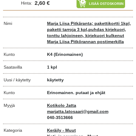
2,60 €
Hinta:
LISÄÄ OSTOSKORIIN
Nimi
Marja Liisa Pitkäranta; pakettikortti 1kpl,
paketti tarroja 3 kpl,puhdas kirjekuori,
tonttu lahjoineen, kirjekuori kulkenut
Marja Liisa Pitkörannan postimerkilla
Kunto
K4
(Erinomainen)
Saatavilla
1 kpl
Uusi / käytetty
käytetty
Kunto
Erinomainen. putaat ja ehjät
Myyjä
Kotikolo Jatta
marjatta.latosaari@gmail.com
040-3513666
Kategoria
Keräily - Muut