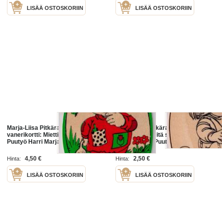
LISÄÄ OSTOSKORIIN
LISÄÄ OSTOSKORIIN
Marja-Liisa Pitkäranta,
Marja-Liisa Pitkäranta,
vanerikortti: Miettivä peikko-poika.
vanerikortti; Mitä suunnittelee
Puutyö Harri Marjamaa.
pikku peikko. Puutyö Harri
Kehitysvammatyön tukemiseen,
Marjamaa. Koko 12x17cm. kortin
Kehitysvammaisten tukiliitto ry.
n:o 1426/e. Kulkematon. Pitkäranta
4,50 €
2,50 €
Hinta:
Hinta:
Kortin
LISÄÄ OSTOSKORIIN
LISÄÄ OSTOSKORIIN