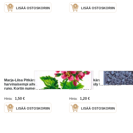
LISÄÄ OSTOSKORIIN
LISÄÄ OSTOSKORIIN
Marja-Liisa Pitkärannan vähän
Marja-Liisa Pitkäranta 1998:
harvinaisempi aihe---Kukka ja
Onnellisia keräily hetkiä Kortin
runo. Kortin numero 2317
numero 1534
1,50 €
1,20 €
Hinta:
Hinta:
LISÄÄ OSTOSKORIIN
LISÄÄ OSTOSKORIIN