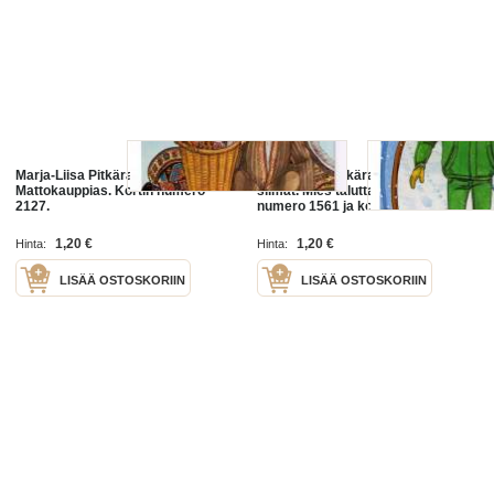
Marja-Liisa Pitkärannan kortti
Marja-Liisa Pitkäranta / Annan
Mattokauppias. Kortin numero
silmät. Mies taluttaa koiraa. Kortin
2127.
numero 1561 ja koko 12x17 cm.
1,20 €
1,20 €
Hinta:
Hinta:
LISÄÄ OSTOSKORIIN
LISÄÄ OSTOSKORIIN