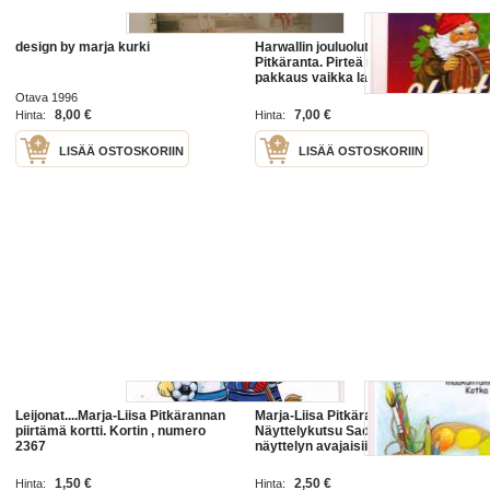
design by marja kurki
Harwallin jouluolut / Marja Liisa
Pitkäranta. Pirteä raikkaan oloinen
pakkaus vaikka lahjapaketiksi
pakaten oluen ystävälle.
Otava 1996
8,00 €
7,00 €
Hinta:
Hinta:
LISÄÄ OSTOSKORIIN
LISÄÄ OSTOSKORIIN
Leijonat....Marja-Liisa Pitkärannan
Marja-Liisa Pitkäranta:
piirtämä kortti. Kortin , numero
Näyttelykutsu Sadun siivillä
2367
näyttelyn avajaisiin Kotkaan.
Kortin numero 1653.
1,50 €
2,50 €
Hinta:
Hinta: