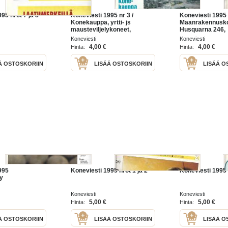
95 nrot 7 ja 8
Koneviesti 1995 nr 3 /
Koneviesti 1995 
Konekauppa, yrtti- js
Maanrakennusko
mausteviljelykoneet,
Husquarna 246,
moottorisaha klapikoneessa
Koneviesti
Koneviesti
4,00 €
4,00 €
Hinta:
Hinta:
Ä OSTOSKORIIN
LISÄÄ OSTOSKORIIN
LISÄÄ O
995
Koneviesti 1995 nrot 1 ja 2
Koneviesti 1995 
ly
Koneviesti
Koneviesti
5,00 €
5,00 €
Hinta:
Hinta:
Ä OSTOSKORIIN
LISÄÄ OSTOSKORIIN
LISÄÄ O