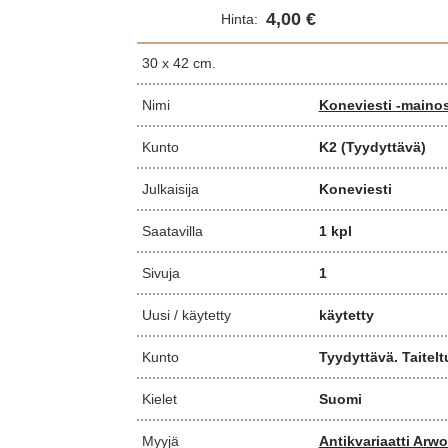
4,00 €
Hinta:
30 x 42 cm.
Nimi
Koneviesti -mainos
Kunto
K2
(Tyydyttävä)
Julkaisija
Koneviesti
Saatavilla
1 kpl
Sivuja
1
Uusi / käytetty
käytetty
Kunto
Tyydyttävä. Taitelt
Kielet
Suomi
Myyjä
Antikvariaatti Arw