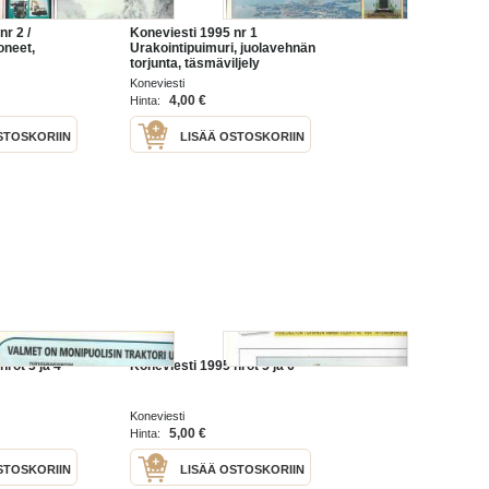
nr 2 /
Koneviesti 1995 nr 1
neet,
Urakointipuimuri, juolavehnän
torjunta, täsmäviljely
Koneviesti
4,00 €
Hinta:
STOSKORIIN
LISÄÄ OSTOSKORIIN
nrot 3 ja 4
Koneviesti 1995 nrot 5 ja 6
Koneviesti
5,00 €
Hinta:
STOSKORIIN
LISÄÄ OSTOSKORIIN