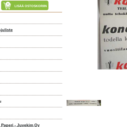
LISÄÄ OSTOSKORIIN
juliste
u
o Paperi - Juvekim Oy