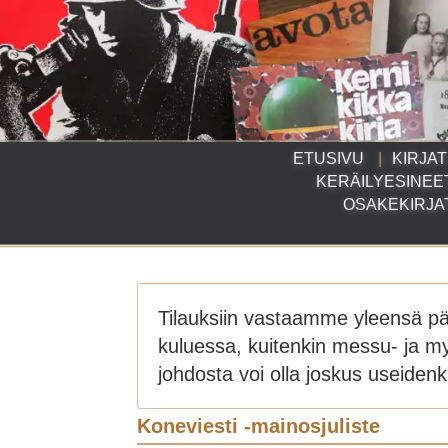
ETUSIVU
KIRJAT
KERÄILYESINEE
OSAKEKIRJA
Tilauksiin vastaamme yleensä p
kuluessa, kuitenkin messu- ja m
johdosta voi olla joskus useidenki
Koneviesti -mainosjuliste