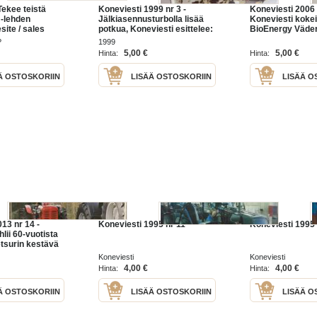
Tekee teistä
Koneviesti 1999 nr 3 -
Koneviesti 2006 
 -lehden
Jälkiasennusturbolla lisää
Koneviesti kokei
site / sales
potkua, Koneviesti esittelee:
BioEnergy Väder
Hardi Twin - Hinattava versio,
Valtra N141, Urak
?
1999
Kasvin suojelu,
hakemisto liitee
5,00 €
5,00 €
Hinta:
Hinta:
Kahmarileikkuri, ym.
tuoreviljasiiloa, 
Ä OSTOSKORIIN
LISÄÄ OSTOSKORIIN
LISÄÄ O
13 nr 14 -
Koneviesti 1995 nr 11
Koneviesti 1995 
hlii 60-vuotista
etsurin kestävä
eidemann 4070
Koneviesti
Koneviesti
le,Vinkkejä
4,00 €
4,00 €
Hinta:
Hinta:
ivukoneen
Ä OSTOSKORIIN
LISÄÄ OSTOSKORIIN
LISÄÄ O