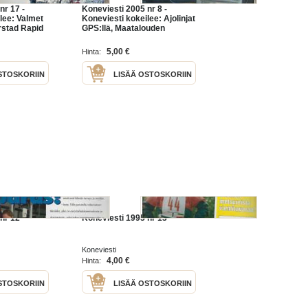
nr 17 -
Koneviesti 2005 nr 8 -
lee: Valmet
Koneviesti kokeilee: Ajolinjat
stad Rapid
GPS:llä, Maatalouden
ointi-
toteutuneita urakointihintoja,
nä, Kolme
Avant 220-pienkurmain:
5,00 €
Hinta:
ym.
Ainutlaatuinen ohjaus, ym.
STOSKORIIN
LISÄÄ OSTOSKORIIN
nr 12
Koneviesti 1995 nr 13
Koneviesti
4,00 €
Hinta:
STOSKORIIN
LISÄÄ OSTOSKORIIN