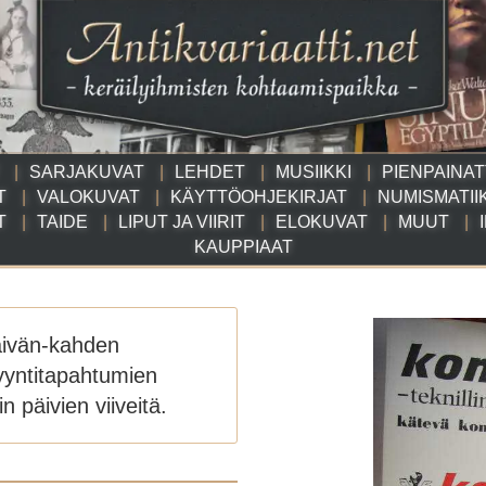
SARJAKUVAT
LEHDET
MUSIIKKI
PIENPAINA
T
VALOKUVAT
KÄYTTÖOHJEKIRJAT
NUMISMATII
T
TAIDE
LIPUT JA VIIRIT
ELOKUVAT
MUUT
KAUPPIAAT
äivän-kahden
yyntitapahtumien
n päivien viiveitä.