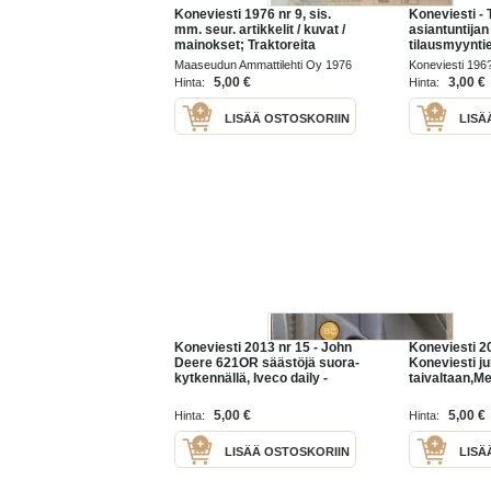
Koneviesti 1976 nr 9, sis.
Koneviesti - 
mm. seur. artikkelit / kuvat /
asiantuntijan
mainokset; Traktoreita
tilausmyyntie
ilmatyynyillä Volvo BM,
brochure
Maaseudun Ammattilehti Oy 1976
Koneviesti 196
Konttivaunut tulevat,
5,00 €
3,00 €
Hinta:
Hinta:
koneviesti testaa Jobu LP 4,
Uusi
LISÄÄ OSTOSKORIIN
LISÄ
Koneviesti 2013 nr 15 - John
Koneviesti 20
Deere 621OR säästöjä suora-
Koneviesti ju
kytkennällä, Iveco daily -
taivaltaan,M
kapasiteettia B-kortilla,
kännykkä,W
Teemana paalaimet, Mukana
yltää korkeal
5,00 €
5,00 €
Hinta:
Hinta:
maasto-koneviesti, ym.
käytetyn ka
ostajalle,ym.
LISÄÄ OSTOSKORIIN
LISÄ