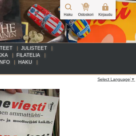
0
Haku
Ostoskori
Kirjaudu
TTEET
JULISTEET
KKA
FILATELIA
INFO
HAKU
Select Language
▼