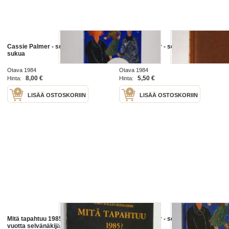
Cassie Palmer - selvänäkijän
Cassie Palmer - selvänäkijän
sukua
sukua
Otava 1984
Otava 1984
8,00 €
5,50 €
Hinta:
Hinta:
LISÄÄ OSTOSKORIIN
LISÄÄ OSTOSKORIIN
Mitä tapahtuu 1985 : Seuraavat 30
Cassie Palmer - selvänäkijän
vuotta selvänäkijän silmin
sukua