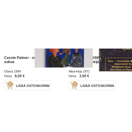
Cassie Palmer - selvänäkijän
Mitä tapahtuu 1985? Seuraavat 30
sukua
vuotta selvänäkijän silmin, 1971.
Otava 1984
Alea-kirja 1971
8,50 €
3,50 €
Hinta:
Hinta:
LISÄÄ OSTOSKORIIN
LISÄÄ OSTOSKORIIN