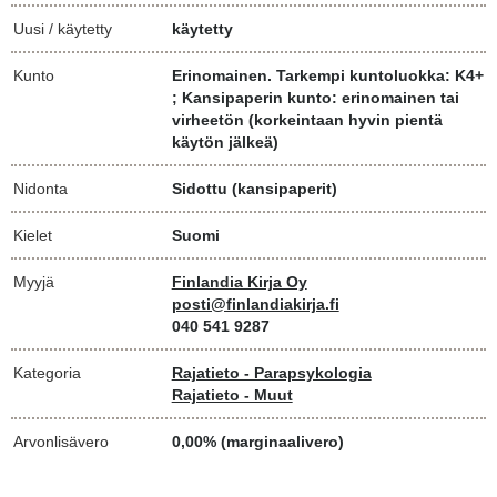
Uusi / käytetty
käytetty
Kunto
Erinomainen. Tarkempi kuntoluokka: K4+
; Kansipaperin kunto: erinomainen tai
virheetön (korkeintaan hyvin pientä
käytön jälkeä)
Nidonta
Sidottu (kansipaperit)
Kielet
Suomi
Myyjä
Finlandia Kirja Oy
posti@finlandiakirja.fi
040 541 9287
Kategoria
Rajatieto - Parapsykologia
Rajatieto - Muut
Arvonlisävero
0,00% (marginaalivero)