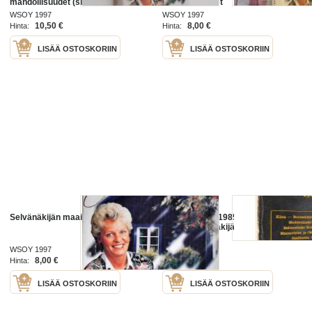
mahdollisuudet (signeerattu,
mahdollisuudet
tekijän omiste)
WSOY 1997
WSOY 1997
10,50 €
8,00 €
Hinta:
Hinta:
LISÄÄ OSTOSKORIIN
LISÄÄ OSTOSKORIIN
Selvänäkijän maailmat
Mitä tapahtuu 1985 : Seuraavat 30
vuotta selvänäkijän silmin
WSOY 1997
Alea-kirja 1971
8,00 €
4,00 €
Hinta:
Hinta:
LISÄÄ OSTOSKORIIN
LISÄÄ OSTOSKORIIN