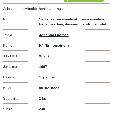
Asiasanat: selvänäkö, henkiparannus
Nimi
Selvänäkijän maailmat : tämä maailma,
henkimaailma, ihmisen mahdollisuudet
Tekijä
Johanna Broman
Kunto
K4
(Erinomainen)
Julkaisija
WSOY
Julkaistu
1997
Painos
1. painos
ISBN
9510218227
Saatavilla
1 kpl
Sivuja
240