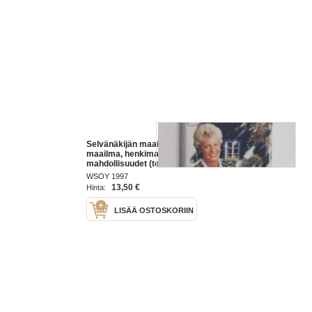
Selvänäkijän maailmat : tämä
maailma, henkimaailma, ihmisen
mahdollisuudet (tekijän omiste,
signeerattu)
WSOY 1997
13,50 €
Hinta:
LISÄÄ OSTOSKORIIN