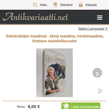
0
Haku
Ostoskori
Kirjaudu
Select Language
▼
Selvänäkijän maailmat : tämä maailma, henkimaailma,
ihmisen mahdollisuudet
›
8,00 €
Hinta:
LISÄÄ OSTOSKORIIN