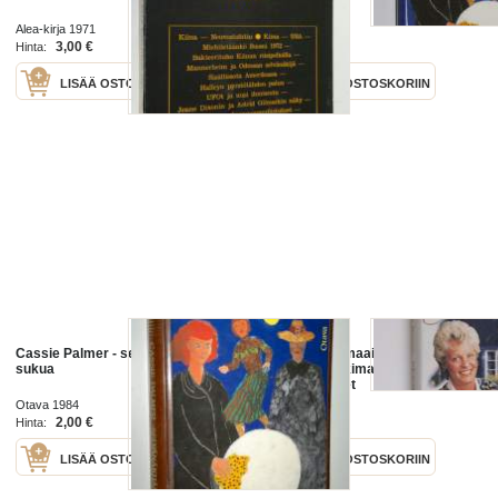
Alea-kirja 1971
Otava 1984
3,00 €
4,50 €
Hinta:
Hinta:
LISÄÄ OSTOSKORIIN
LISÄÄ OSTOSKORIIN
Cassie Palmer - selvänäkijän
Selvänäkijän maailmat : tämä
sukua
maailma, henkimaailma, ihmisen
mahdollisuudet
Otava 1984
WSOY 1997
2,00 €
7,00 €
Hinta:
Hinta:
LISÄÄ OSTOSKORIIN
LISÄÄ OSTOSKORIIN