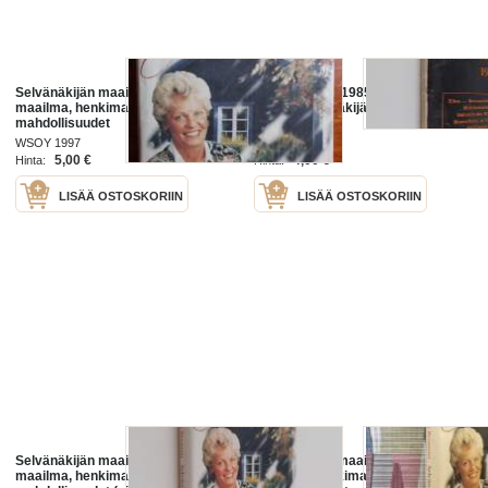
Selvänäkijän maailmat : tämä
Mitä tapahtuu 1985 : Seuraavat 30
maailma, henkimaailma, ihmisen
vuotta selvänäkijän silmin
mahdollisuudet
WSOY 1997
Alea-kirja 1971
5,00 €
4,00 €
Hinta:
Hinta:
LISÄÄ OSTOSKORIIN
LISÄÄ OSTOSKORIIN
Selvänäkijän maailmat : tämä
Selvänäkijän maailmat : tämä
maailma, henkimaailma, ihmisen
maailma, henkimaailma, ihmisen