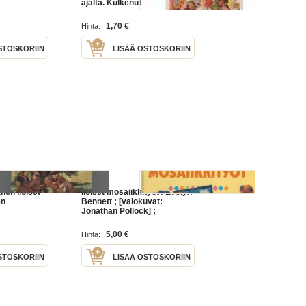
ajalta. Kulkenut postissa ja
nyrkkipostissa.
1,70 €
Hinta:
STOSKORIIN
LISÄÄ OSTOSKORIIN
nen iloiset
Iloiset mosaiikkityöt / Evelyn
en
Bennett ; [valokuvat:
Jonathan Pollock] ;
[askartelun asiantuntija:
Leslie Thompson] ;
5,00 €
Hinta:
[suomentanut Virpi
Vainikainen].
STOSKORIIN
LISÄÄ OSTOSKORIIN