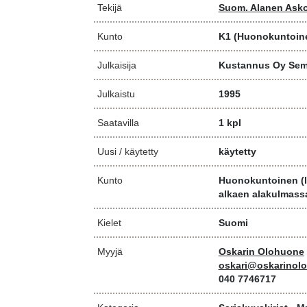
Tekijä
Suom. Alanen Ask
Kunto
K1
(Huonokuntoine
Julkaisija
Kustannus Oy Sem
Julkaistu
1995
Saatavilla
1 kpl
Uusi / käytetty
käytetty
Kunto
Huonokuntoinen (l
alkaen alakulmass
Kielet
Suomi
Myyjä
Oskarin Olohuone
oskari@oskarinolo
040 7746717