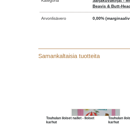
Kategoria
Sarjakuvakirjat - M
Beavis & Butt-Hea
Arvonlisävero
0,00% (marginaaliv
Samankaltaisia tuotteita
Touhulan iloiset nallet - Iloiset
Touhulan ilois
karhut
karhut