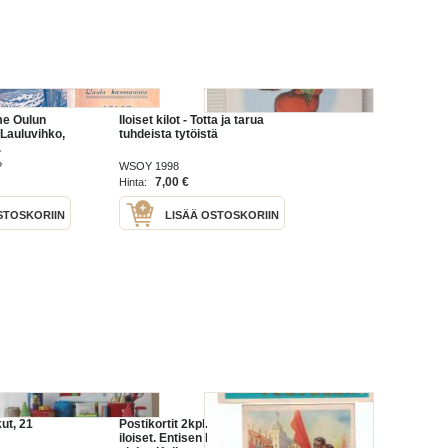
e Oulun
Iloiset kilot - Totta ja tarua
Lauluvihko,
tuhdeista tytöistä
.
?
WSOY 1998
7,00 €
Hinta:
STOSKORIIN
LISÄÄ OSTOSKORIIN
kut, 21
Postikortit 2kpl. Herkät ja
iloiset. Entisen Neuvostoliiton