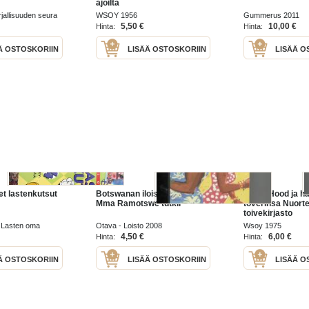
ajoilta
jallisuuden seura
WSOY 1956
Gummerus 2011
5,50 €
10,00 €
Hinta:
Hinta:
Ä OSTOSKORIIN
LISÄÄ OSTOSKORIIN
LISÄÄ O
et lastenkutsut
Botswanan iloiset rouvat .
Robin Hood ja hä
Mma Ramotswe tutkii
toverinsa Nuort
toivekirjasto
, Lasten oma
Otava - Loisto 2008
Wsoy 1975
4,50 €
6,00 €
Hinta:
Hinta:
Ä OSTOSKORIIN
LISÄÄ OSTOSKORIIN
LISÄÄ O