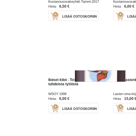
Kustannusosakeyhtiö Tammi 2017
Kustannusosak
6,50 €
6,00 €
Hinta:
Hinta:
LISÄÄ OSTOSKORIIN
LISÄ
Iloiset kilot - Totta ja tarua
iloiset laste
tuhdeista tytöistä
WSOY 1998
Lasten oma kir
6,00 €
15,00 
Hinta:
Hinta:
LISÄÄ OSTOSKORIIN
LISÄ