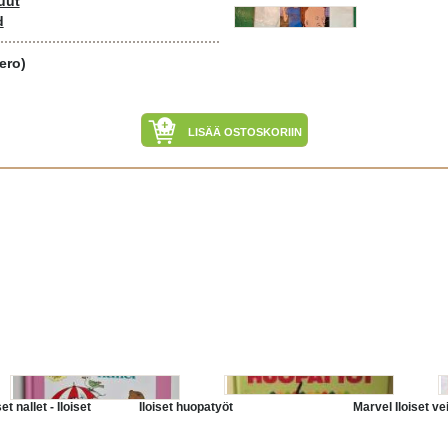
uut
d
ero)
LISÄÄ OSTOSKORIIN
et nallet - Iloiset
Iloiset huopatyöt
Marvel Iloiset ve