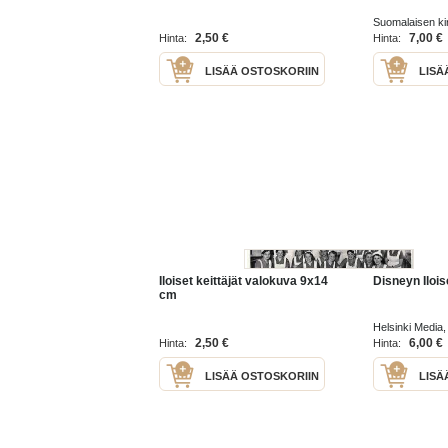
Suomalaisen kir
1920
2,50 €
7,00 €
Hinta:
Hinta:
LISÄÄ OSTOSKORIIN
LISÄ
Iloiset keittäjät valokuva 9x14
Disneyn Ilois
cm
Helsinki Media
kirjakerho 1999
2,50 €
6,00 €
Hinta:
Hinta:
LISÄÄ OSTOSKORIIN
LISÄ