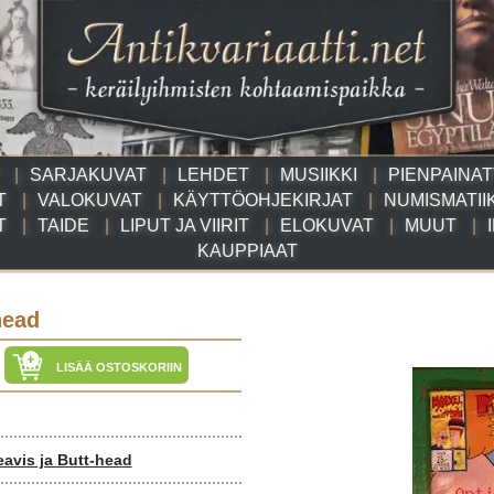
SARJAKUVAT
LEHDET
MUSIIKKI
PIENPAINA
T
VALOKUVAT
KÄYTTÖOHJEKIRJAT
NUMISMATII
T
TAIDE
LIPUT JA VIIRIT
ELOKUVAT
MUUT
KAUPPIAAT
head
LISÄÄ OSTOSKORIIN
Beavis ja Butt-head