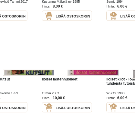
eyhtiö Tammi 2017
Kustannu Mäkelä oy 1995
Semic 1994
8,00 €
6,00 €
Hinta:
Hinta:
Ä OSTOSKORIIN
LISÄÄ OSTOSKORIIN
LISÄÄ O
nkutsut
Iloiset lastenhuoneet
Iloiset kilot - Tot
tuhdeista tytöist
jakerho 1999
Otava 2003
WSOY 1998
€
10,00 €
6,00 €
Hinta:
Hinta:
Ä OSTOSKORIIN
LISÄÄ OSTOSKORIIN
LISÄÄ O