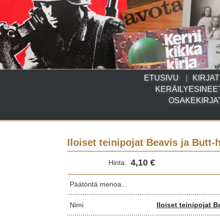
ETUSIVU
KIRJAT
KERÄILYESINEE
OSAKEKIRJA
Iloiset teinipojat Beavis ja Butt-
4,10 €
Hinta:
Päätöntä menoa...
Nimi
Iloiset teinipojat 