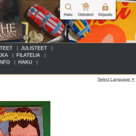
0
Haku
Ostoskori
Kirjaudu
TTEET
JULISTEET
KKA
FILATELIA
INFO
HAKU
Select Language
▼