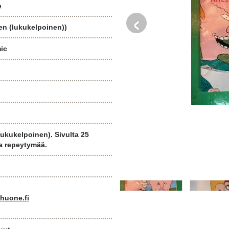
‹
o
n (lukukelpoinen))
ic
ukukelpoinen). Sivulta 25
a repeytymää.
huone.fi