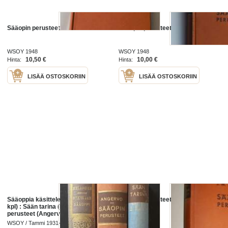
Sääopin perusteet
Sääopin perusteet
WSOY 1948
WSOY 1948
10,50 €
10,00 €
Hinta:
Hinta:
LISÄÄ OSTOSKORIIN
LISÄÄ OSTOSKORIIN
Sääoppia käsitteleviä teoksia (3
Sääopin perusteet
kpl) : Sään tarina (Miller), Sääopin
perusteet (Angervo) ja Nykyajan
sääoppi (Melander)
WSOY / Tammi 1931-1953
WSOY 1948