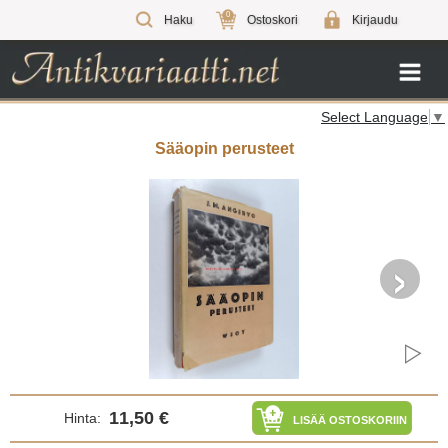
0
Haku
Ostoskori
Kirjaudu
Select Language
▼
Sääopin perusteet
›
11,50 €
Hinta:
LISÄÄ OSTOSKORIIN