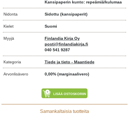
Kansipaperin kunto: repeämiä/kulumaa
Nidonta
Sidottu (kansipaperit)
Kielet
Suomi
Myyjä
Finlandia Kirja Oy
posti@finlandiakirja.fi
040 541 9287
Kategoria
Tiede ja tieto - Maantiede
Arvonlisävero
0,00% (marginaalivero)
LISÄÄ OSTOSKORIIN
Samankaltaisia tuotteita