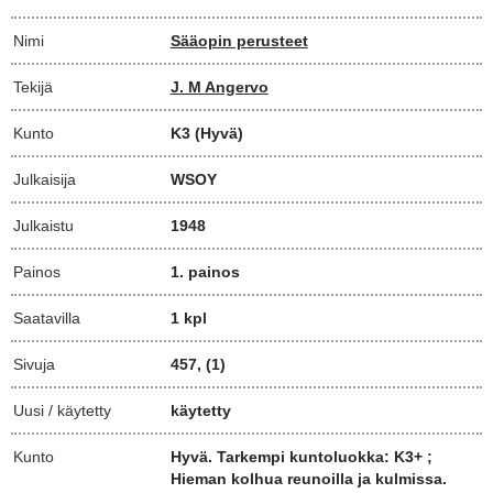
Nimi
Sääopin perusteet
Tekijä
J. M Angervo
Kunto
K3
(Hyvä)
Julkaisija
WSOY
Julkaistu
1948
Painos
1. painos
Saatavilla
1 kpl
Sivuja
457, (1)
Uusi / käytetty
käytetty
Kunto
Hyvä. Tarkempi kuntoluokka: K3+ ;
Hieman kolhua reunoilla ja kulmissa.