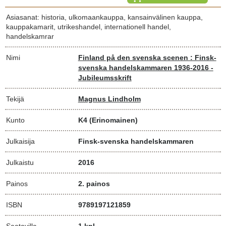
Asiasanat: historia, ulkomaankauppa, kansainvälinen kauppa,
kauppakamarit, utrikeshandel, internationell handel,
handelskamrar
Nimi
Finland på den svenska scenen : Finsk-
svenska handelskammaren 1936-2016 -
Jubileumsskrift
Tekijä
Magnus Lindholm
Kunto
K4
(Erinomainen)
Julkaisija
Finsk-svenska handelskammaren
Julkaistu
2016
Painos
2. painos
ISBN
9789197121859
Saatavilla
1 kpl