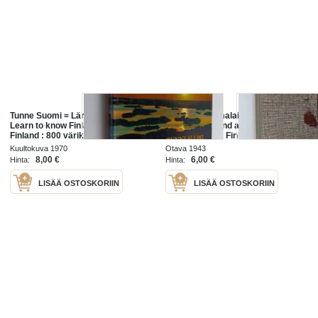
Tunne Suomi = Lär känna Finland =
Suomi ja suomalaiset - Finland och
Learn to know Finland = Kenne
finnarna. Finland and the Finns. La
Finland : 800 värikuvaa = färgbilder
Finlande et les Finlandais. Finland
= colour pictures = Farbfotos
und die Finnen
Kuultokuva 1970
Otava 1943
8,00 €
6,00 €
Hinta:
Hinta:
LISÄÄ OSTOSKORIIN
LISÄÄ OSTOSKORIIN