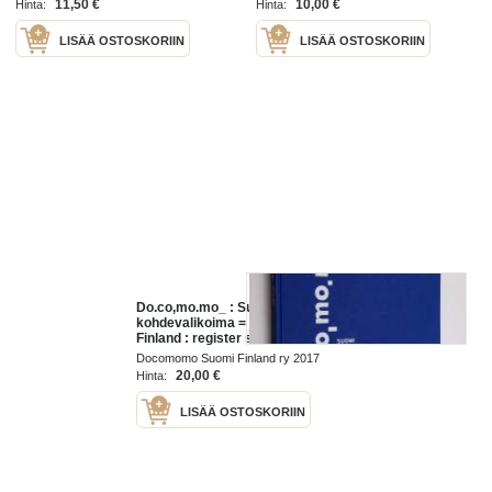
international relations, Evangelical
11,50 €
10,00 €
Hinta:
Hinta:
of Finland
Lutheran Church of Finland 2011
LISÄÄ OSTOSKORIIN
LISÄÄ OSTOSKORIIN
Do.co,mo.mo_ : Suomi :
kohdevalikoima = Do.co,mo.mo_ :
Finland : register selection - Suomi
: - Do.co,mo.mo_ : - Finland : -
Docomomo Suomi Finland ry 2017
Docomomo
20,00 €
Hinta:
LISÄÄ OSTOSKORIIN