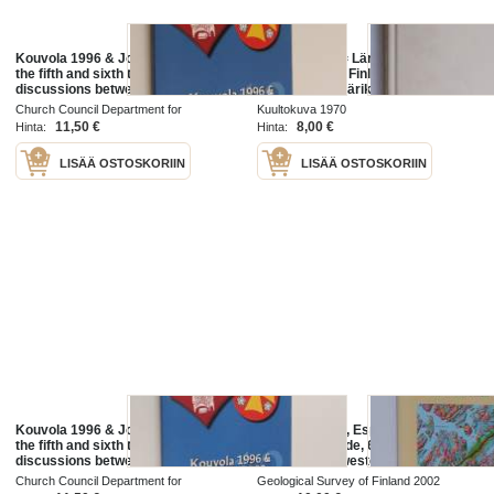
Kouvola 1996 & Joensuu 1999 :
Tunne Suomi = Lär känna Finland =
the fifth and sixth theological
Learn to know Finland = Kenne
discussions between the
Finland : 800 värikuvaa = färgbilder
Evangelical Lutheran Church of
= colour pictures = Farbfotos
Church Council Department for
Kuultokuva 1970
Finland and the Orthodox Church
international relations, Evangelical
11,50 €
8,00 €
Hinta:
Hinta:
of Finland
Lutheran Church of Finland 2011
LISÄÄ OSTOSKORIIN
LISÄÄ OSTOSKORIIN
Kouvola 1996 & Joensuu 1999 :
FOREGS 2002, Espoo, Finland -
the fifth and sixth theological
Excursion Guide, 6-7 September,
discussions between the
2002 : South-western Finland,
Evangelical Lutheran Church of
Geology and History
Church Council Department for
Geological Survey of Finland 2002
Finland and the Orthodox Church