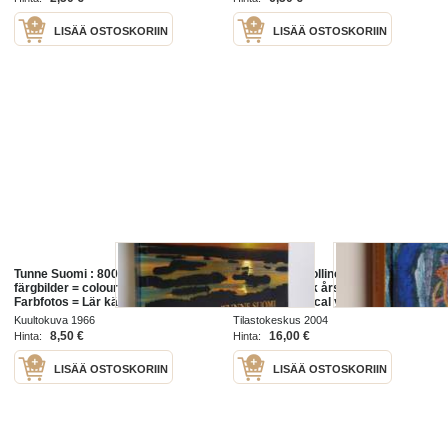
LISÄÄ OSTOSKORIIN
LISÄÄ OSTOSKORIIN
Tunne Suomi : 800 värikuvaa =
Suomen tilastollinen vuosikirja
färgbilder = colour pictures =
2004 Statistisk årsbok för Finland
Farbfotos = Lär känna Finland =
2004 = Statistical yearbook of
Learn to know Finland = Kenne
Finland 2004 - Statistisk årsbok för
Kuultokuva 1966
Tilastokeskus 2004
Finland
Finland 2004 - Statistical ...
8,50 €
16,00 €
Hinta:
Hinta:
LISÄÄ OSTOSKORIIN
LISÄÄ OSTOSKORIIN