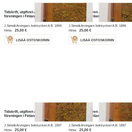
Tidskrift, utgifven af juridiska
Tidskrift, utgifven af juridiska
föreningen i Finland 1894
föreningen i Finland 1895
J.Simelii Arvingars boktryckeri A.B. 1894
J.Simelii Arvingars boktryckeri A.B. 1896
1894
1896
25,00 €
25,00 €
Hinta:
Hinta:
LISÄÄ OSTOSKORIIN
LISÄÄ OSTOSKORIIN
Tidskrift, utgifven af juridiska
Tidskrift, utgifven af juridiska
föreningen i Finland 1896
föreningen i Finland 1897
J.Simelii Arvingars boktryckeri A.B. 1897
J.Simelii Arvingars boktryckeri A.B. 1897
1897
1897
25,00 €
25,00 €
Hinta:
Hinta: