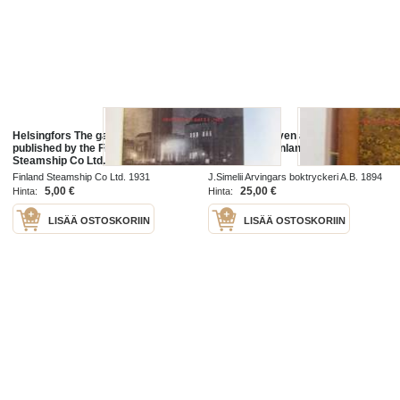
Helsingfors The gateway to Finland
Tidskrift, utgifven af juridiska
published by the Finland
föreningen i Finland 1892-1893
Steamship Co Ltd.
Finland Steamship Co Ltd. 1931
J.Simelii Arvingars boktryckeri A.B. 1894
1894
5,00 €
25,00 €
Hinta:
Hinta:
LISÄÄ OSTOSKORIIN
LISÄÄ OSTOSKORIIN