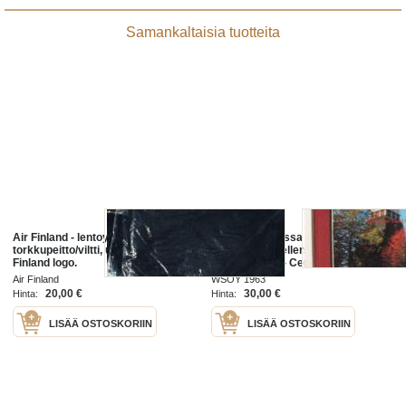
Samankaltaisia tuotteita
Air Finland - lentoyhtiön
Sydän-Suomessa suven ja syksyn
torkkupeitto/viltti, uusi. Hieno Air
kauneutta - Mellersta Finland -
Finland logo.
Mittel-Finland - Central Finland
Air Finland
WSOY 1963
20,00 €
30,00 €
Hinta:
Hinta:
LISÄÄ OSTOSKORIIN
LISÄÄ OSTOSKORIIN