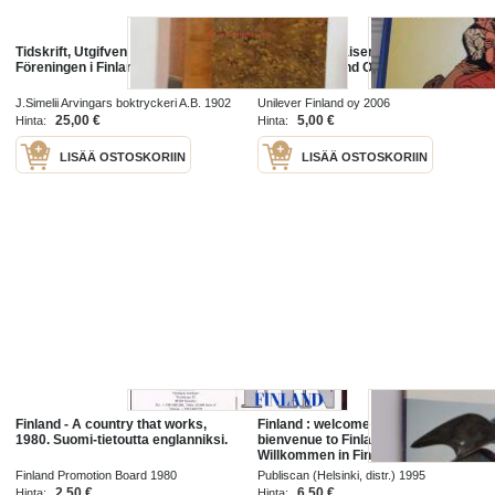
Tidskrift, Utgifven af Juridiska
Viikonloppu naisen kanssa.
Föreningen i Finland 1902
Unilever Finland Oy.
J.Simelii Arvingars boktryckeri A.B. 1902
Unilever Finland oy 2006
25,00 €
5,00 €
Hinta:
Hinta:
LISÄÄ OSTOSKORIIN
LISÄÄ OSTOSKORIIN
Finland - A country that works,
Finland : welcome to Finland =
1980. Suomi-tietoutta englanniksi.
bienvenue to Finlande =
Willkommen in Finland 1995
Finland Promotion Board 1980
Publiscan (Helsinki, distr.) 1995
2,50 €
6,50 €
Hinta:
Hinta: