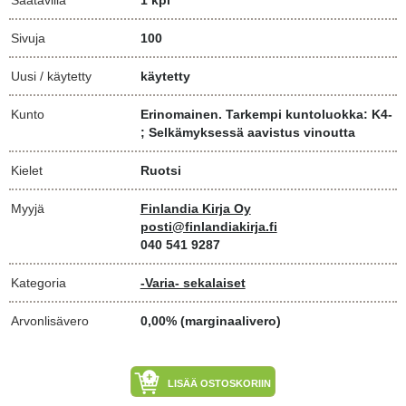
Sivuja
100
Uusi / käytetty
käytetty
Kunto
Erinomainen. Tarkempi kuntoluokka: K4-
; Selkämyksessä aavistus vinoutta
Kielet
Ruotsi
Myyjä
Finlandia Kirja Oy
posti@finlandiakirja.fi
040 541 9287
Kategoria
-Varia- sekalaiset
Arvonlisävero
0,00% (marginaalivero)
LISÄÄ OSTOSKORIIN