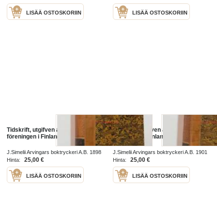
LISÄÄ OSTOSKORIIN
LISÄÄ OSTOSKORIIN
Tidskrift, utgifven af juridiska
Tidskrift, utgifven af juridiska
föreningen i Finland 1898
föreningen i Finland 1900
J.Simelii Arvingars boktryckeri A.B. 1898
J.Simelii Arvingars boktryckeri A.B. 1901
1898
25,00 €
25,00 €
Hinta:
Hinta:
LISÄÄ OSTOSKORIIN
LISÄÄ OSTOSKORIIN