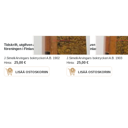
Tidskrift, utgifven af juridiska
Tidskrift, Utgifven af Juridiska
föreningen i Finland 1901
Föreningen i Finland 1903
J.Simelii Arvingars boktryckeri A.B. 1902
J.Simelii Arvingars boktryckeri A.B. 1903
25,00 €
25,00 €
Hinta:
Hinta:
LISÄÄ OSTOSKORIIN
LISÄÄ OSTOSKORIIN