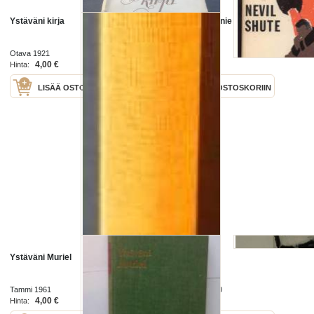
Ystäväni kirja
Ystäväni Johnnie
Otava 1921
Gummerus 1960
4,00 €
14,00 €
Hinta:
Hinta:
LISÄÄ OSTOSKORIIN
LISÄÄ OSTOSKORIIN
Ystäväni Muriel
Ystäväni Che
Tammi 1961
Kirjayhtymä 1970
4,00 €
7,00 €
Hinta:
Hinta: