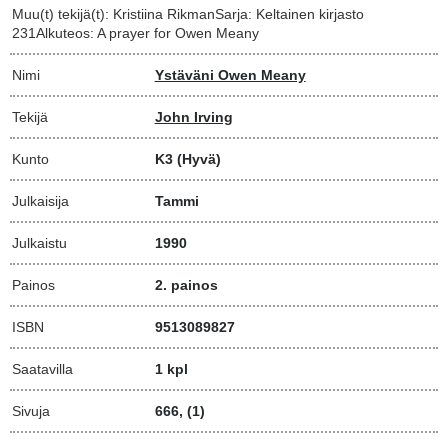
Muu(t) tekijä(t): Kristiina RikmanSarja: Keltainen kirjasto
231Alkuteos: A prayer for Owen Meany
Nimi
Ystäväni Owen Meany
Tekijä
John Irving
Kunto
K3
(Hyvä)
Julkaisija
Tammi
Julkaistu
1990
Painos
2. painos
ISBN
9513089827
Saatavilla
1 kpl
Sivuja
666, (1)