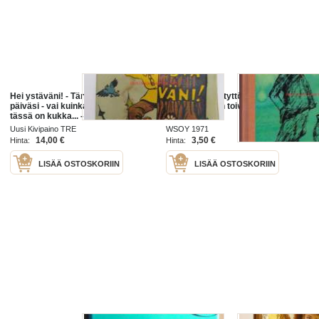
Hei ystäväni! - Tänään on sinun
Ystäväni noitatyttö, 1971. 1.
päiväsi - vai kuinka? - Katsos,
painos. Lasten toivekirjasto
tässä on kukka... - Tässä
useampia... - Kaikki metsän
Uusi Kivipaino TRE
WSOY 1971
kukkaset minä annan sinulle
14,00 €
3,50 €
Hinta:
Hinta:
LISÄÄ OSTOSKORIIN
LISÄÄ OSTOSKORIIN