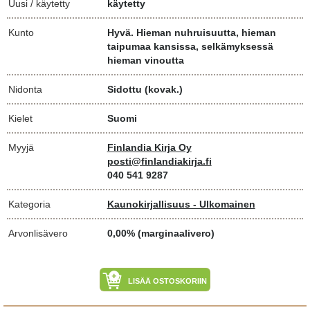
Uusi / käytetty
käytetty
Kunto
Hyvä. Hieman nuhruisuutta, hieman
taipumaa kansissa, selkämyksessä
hieman vinoutta
Nidonta
Sidottu (kovak.)
Kielet
Suomi
Myyjä
Finlandia Kirja Oy
posti@finlandiakirja.fi
040 541 9287
Kategoria
Kaunokirjallisuus - Ulkomainen
Arvonlisävero
0,00% (marginaalivero)
LISÄÄ OSTOSKORIIN