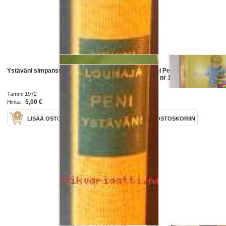
Ystäväni simpanssit
Paras ystäväni Pete - Tammen
kultaiset kirjat nr 160 -children´s
book
Tammi 1972
Tammi 1982
5,00 €
7,00 €
Hinta:
Hinta:
LISÄÄ OSTOSKORIIN
LISÄÄ OSTOSKORIIN