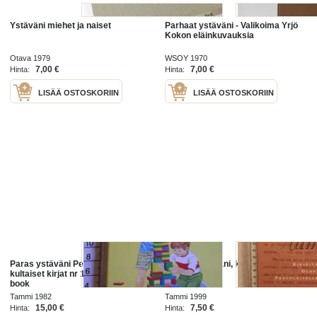
Ystäväni miehet ja naiset
Parhaat ystäväni - Valikoima Yrjö
Kokon eläinkuvauksia
Otava 1979
WSOY 1970
7,00 €
7,00 €
Hinta:
Hinta:
LISÄÄ OSTOSKORIIN
LISÄÄ OSTOSKORIIN
Paras ystäväni Pete - Tammen
Hamlet ystäväni, kirjeitä Olavi
kultaiset kirjat nr 160 -children´s
Paavolaiselle
book
Tammi 1982
Tammi 1999
15,00 €
7,50 €
Hinta:
Hinta: