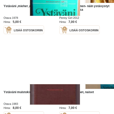
Ystäväni ,miehet ,naiset
Ystäväni hevonen- näin ystävystyt
hevosen kanssa
Otava 1978
Penny Girl 2012
5,00 €
7,00 €
Hinta:
Hinta:
LISÄÄ OSTOSKORIIN
LISÄÄ OSTOSKORIIN
Ystäväni muistokirja
Ystäväni, miehet, naiset
Otava 1983
Otava 1978
8,00 €
7,00 €
Hinta:
Hinta: