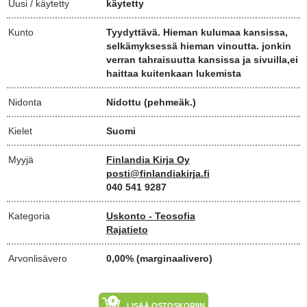
Uusi / käytetty
käytetty
Kunto
Tyydyttävä. Hieman kulumaa kansissa,
selkämyksessä hieman vinoutta. jonkin
verran tahraisuutta kansissa ja sivuilla,ei
haittaa kuitenkaan lukemista
Nidonta
Nidottu (pehmeäk.)
Kielet
Suomi
Myyjä
Finlandia Kirja Oy
posti@finlandiakirja.fi
040 541 9287
Kategoria
Uskonto - Teosofia
Rajatieto
Arvonlisävero
0,00% (marginaalivero)
LISÄÄ OSTOSKORIIN