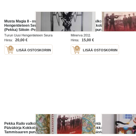
Musta Magia II - osa 2 - Turun
Pekka Railo Valkoisten vankina -
Hengentieteen Seura - Peter
Päiväkirja Kokkolan ja
(Pekka) Siitoin -Pekka Siitoin
Tammisaaren punavankileireiltä
tuotantoa, näköispainos
1918
Turun Uusi Hengentieteen Seura
Minerva 2011
20,00 €
15,00 €
Hinta:
Hinta:
LISÄÄ OSTOSKORIIN
LISÄÄ OSTOSKORIIN
Pekka Railo valkoisten vankina -
Pekka Töpöhäntä : Kiri kiri Pekka
Päiväkirja Kokkolan ja
Töpöhäntä ; Pekka Töpöhäntä
Tammisaaren punavankileireiltä
pääsee pälkähästä