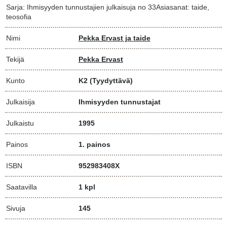
Sarja: Ihmisyyden tunnustajien julkaisuja no 33Asiasanat: taide,
teosofia
Nimi
Pekka Ervast ja taide
Tekijä
Pekka Ervast
Kunto
K2
(Tyydyttävä)
Julkaisija
Ihmisyyden tunnustajat
Julkaistu
1995
Painos
1. painos
ISBN
952983408X
Saatavilla
1 kpl
Sivuja
145