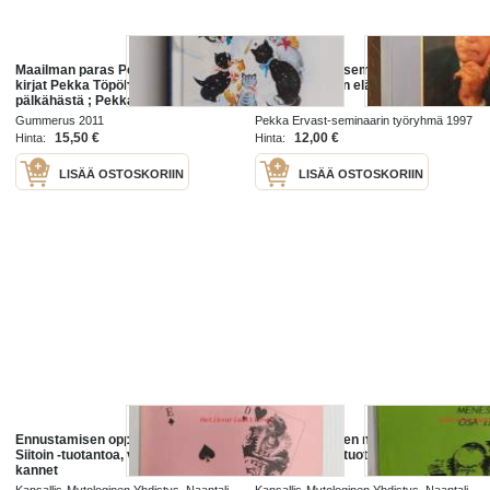
Maailman paras Pekka Töpöhäntä :
Pekka Ervast-seminaari 1997.
kirjat Pekka Töpöhäntä pääsee
Pekka Ervastin elämä ja työ
pälkähästä ; Pekka Töpöhäntä ja
Mauri Mäyräkoira ; Kiri kiri, Pekka
Gummerus 2011
Pekka Ervast-seminaarin työryhmä 1997
Töpöhäntä ; Pekka Töpöhäntä ja ...
15,50 €
12,00 €
Hinta:
Hinta:
LISÄÄ OSTOSKORIIN
LISÄÄ OSTOSKORIIN
Ennustamisen oppikirja - Pekka
Miksi juutalainen menestyy osa III -
Siitoin -tuotantoa, vaaleanpunaiset
Pekka Siitoin -tuotantoa
kannet
Kansallis-Mytologinen Yhdistys, Naantali
Kansallis-Mytologinen Yhdistys, Naantali