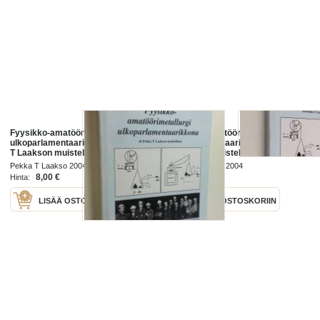
Fyysikko-amatöörimetallurgi
Fyysikko-amatöörimetallurgi
ulkoparlamentaarikkona, eli, Pekka
ulkoparlamentaarikkona, eli, Pekka
T Laakson muistelmia
T Laakson muistelmia
Pekka T Laakso 2004
Pekka T Laakso 2004
8,00 €
18,00 €
Hinta:
Hinta:
LISÄÄ OSTOSKORIIN
LISÄÄ OSTOSKORIIN