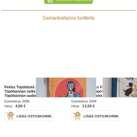
Samankaltaisia tuotteita
Pekka Töpöhäntä : Pekka
Maailman paras Pekka Töpöhäntä :
Töpöhännän seikkailut : Pekka
kirjat Pekka Töpöhäntä pääsee
Töpöhännän uudet seikkailut :
pälkähästä ; Pekka Töpöhäntä ja
Pekka Töpöhäntä Amerikassa :
Mauri Mäyräkoira ; Kiri kiri, Pekka
Gummerus 2008
Gummerus 2009
Mitenkähän Pekka Töpöhännän
Töpöhäntä ; Pekka Töpöhäntä ja ...
4,00 €
13,50 €
Hinta:
Hinta:
käy? : Pekka Töpöhänt...
LISÄÄ OSTOSKORIIN
LISÄÄ OSTOSKORIIN