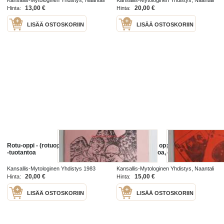
1993
13,00 €
20,00 €
Hinta:
Hinta:
LISÄÄ OSTOSKORIIN
LISÄÄ OSTOSKORIIN
Rotu-oppi - (rotuoppi) Pekka Siitoin
Ennustamisen oppikirja - Pekka
-tuotantoa
Siitoin -tuotantoa, oranssit kannet
Kansallis-Mytologinen Yhdistys 1983
Kansallis-Mytologinen Yhdistys, Naantali
20,00 €
15,00 €
Hinta:
Hinta:
LISÄÄ OSTOSKORIIN
LISÄÄ OSTOSKORIIN