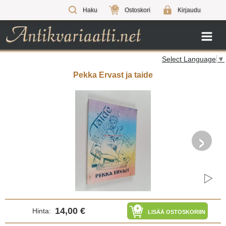
0
Haku
Ostoskori
Kirjaudu
Select Language
▼
Pekka Ervast ja taide
›
14,00 €
Hinta:
LISÄÄ OSTOSKORIIN