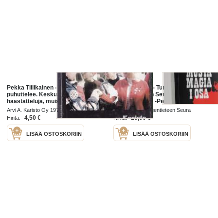
Pekka Tiilikainen - Pekka
Musta Magia I - Turun
puhuttelee. Keskusteluja,
Hengentieteen Seura - Peter
haastatteluja, muistelmasirpaleita,
(Pekka) Siitoin -Pekka Siitoin
1976. 1.p.
tuotantoa, näköispainos
Arvi A. Karisto Oy 1976
Turun Uusi Hengentieteen Seura
4,50 €
25,00 €
Hinta:
Hinta:
LISÄÄ OSTOSKORIIN
LISÄÄ OSTOSKORIIN