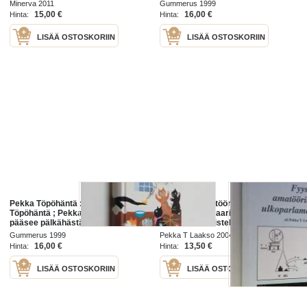
1918
Minerva 2011
Gummerus 1999
15,00 €
16,00 €
Hinta:
Hinta:
LISÄÄ OSTOSKORIIN
LISÄÄ OSTOSKORIIN
Pekka Töpöhäntä : Kiri kiri Pekka
Fyysikko-amatöörimetallurgi
Töpöhäntä ; Pekka Töpöhäntä
ulkoparlamentaarikkona, eli, Pekka
pääsee pälkähästä
T Laakson muistelmia
(signeerattu)
Gummerus 1999
Pekka T Laakso 2004
16,00 €
13,50 €
Hinta:
Hinta:
LISÄÄ OSTOSKORIIN
LISÄÄ OSTOSKORIIN