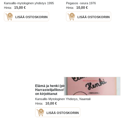
Pekka Siitoin -tuotantoa
tuotantoa - Teos sisältää
Kansallis-mytologinen yhdistys 1995
Pegasos -seura 1976
kirjaluettelon, jossa Siitoinin ja
15,00 €
10,00 €
Hinta:
Hinta:
LISÄÄ OSTOSKORIIN
LISÄÄ OSTOSKORIIN
Elämä ja henki (pirstaleita) -
Harrastelijafilosofi Tarmo Jokinen
on kirjoittanut
elämänkokemuksiensa perusteella
Kansallis-Mytologinen Yhdistys, Naantali
-Pekka Siitoin tuotantoa
1983
10,00 €
Hinta:
LISÄÄ OSTOSKORIIN