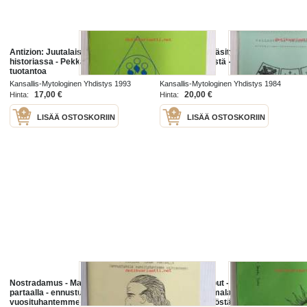
Antizion: Juutalaiskysymys
Machiavellin käsityksistä vallasta
historiassa - Pekka Siitoin -
ja vallankäytöstä - Pekka Siitoin -
tuotantoa
tuotantoa
Kansallis-Mytologinen Yhdistys 1993
Kansallis-Mytologinen Yhdistys 1984
17,00 €
20,00 €
Hinta:
Hinta:
LISÄÄ OSTOSKORIIN
LISÄÄ OSTOSKORIIN
Nostradamus - Maailma tuhon
Kamenin temput - Ufokirja, kertoo
partaalla - ennustuksia
kahdesta suomalaisesta
vuosituhantemme vaihteeseen -
kontaktihenkilöstä - Pekka Siitoin -