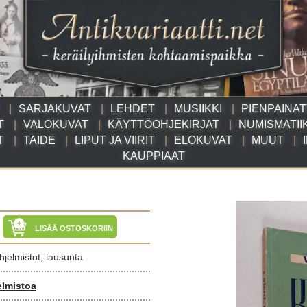
SARJAKUVAT
LEHDET
MUSIIKKI
PIENPAINA
T
VALOKUVAT
KÄYTTÖOHJEKIRJAT
NUMISMATII
T
TAIDE
LIPUT JA VIIRIT
ELOKUVAT
MUUT
KAUPPIAAT
LISÄÄ OSTOSKORIIN
jelmistot, lausunta
lmistoa