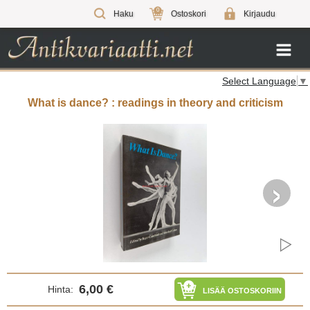
0
Haku
Ostoskori
Kirjaudu
Select Language
▼
What is dance? : readings in theory and criticism
›
6,00 €
Hinta:
LISÄÄ OSTOSKORIIN