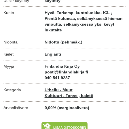
Uusi / käytetty
käytetty
Kunto
Hyvä. Tarkempi kuntoluokka: K3- ;
Pientä kulumaa, selkämyksessä hieman
vinoutta, selkämyksessä yksi kevyt
lukutaite
Nidonta
Nidottu (pehmeäk.)
Kielet
Englanti
Myyjä
Finlandia Kirja Oy
posti@finlandiakirja.fi
040 541 9287
Kategoria
Urheilu - Muut
Kulttuuri - Tanssi, baletti
Arvonlisävero
0,00% (marginaalivero)
LISÄÄ OSTOSKORIIN