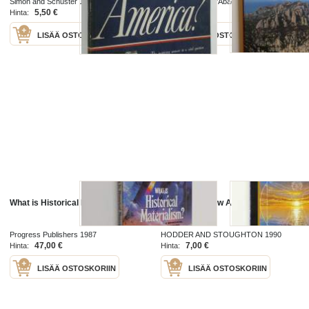
Simon and Schuster 1954
Publicacions de l'Abadia de Montserrat
2005
5,50 €
4,00 €
Hinta:
Hinta:
LISÄÄ OSTOSKORIIN
LISÄÄ OSTOSKORIIN
What is Historical Materialism?
What is the New Age?
Progress Publishers 1987
HODDER AND STOUGHTON 1990
47,00 €
7,00 €
Hinta:
Hinta:
LISÄÄ OSTOSKORIIN
LISÄÄ OSTOSKORIIN