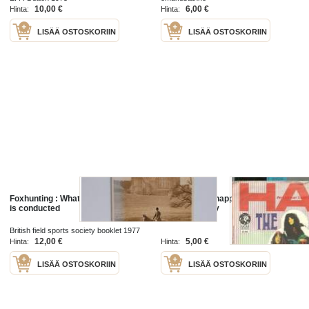
10,00 €
6,00 €
Hinta:
Hinta:
LISÄÄ OSTOSKORIIN
LISÄÄ OSTOSKORIIN
Foxhunting : What it is, and how it
Hair / What is happy ? M 45 61 214-
is conducted
single äänilevy
British field sports society booklet 1977
12,00 €
5,00 €
Hinta:
Hinta:
LISÄÄ OSTOSKORIIN
LISÄÄ OSTOSKORIIN