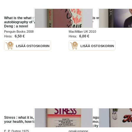
What is the what : the
What You See is what You Get - My
autobiography of Valentino Achak
Autobiography
Deng : a novel
Penguin Books 2008
MacMillan UK 2010
6,50 €
6,00 €
Hinta:
Hinta:
LISÄÄ OSTOSKORIIN
LISÄÄ OSTOSKORIIN
Stress : what it is, what it can do to
Hung by the tongue : A study of the
your health, how to fight back
words of your mouth presenting in
serious simplicity the truth of :
What you say is what you get
E. P. Dutton 1975
omakustanne