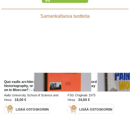
Samankaltaisia tuotteita
Quo vadis architectura?;
The Painted Word - What You See
historiography, nr 4 - What is going
is what They Say
on in Moscow? : - What is going on
in Moscow?
Aalto University School of Science and
FSG Originals 1975
Lecture, Department of Architecture 2012
18,00 €
34,00 €
Hinta:
Hinta:
LISÄÄ OSTOSKORIIN
LISÄÄ OSTOSKORIIN