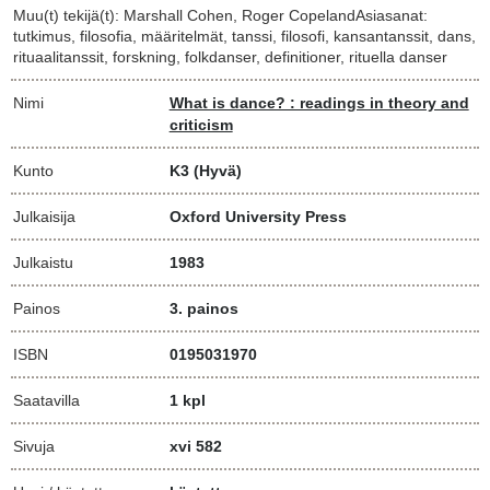
Muu(t) tekijä(t): Marshall Cohen, Roger CopelandAsiasanat:
tutkimus, filosofia, määritelmät, tanssi, filosofi, kansantanssit, dans,
rituaalitanssit, forskning, folkdanser, definitioner, rituella danser
Nimi
What is dance? : readings in theory and
criticism
Kunto
K3
(Hyvä)
Julkaisija
Oxford University Press
Julkaistu
1983
Painos
3. painos
ISBN
0195031970
Saatavilla
1 kpl
Sivuja
xvi 582