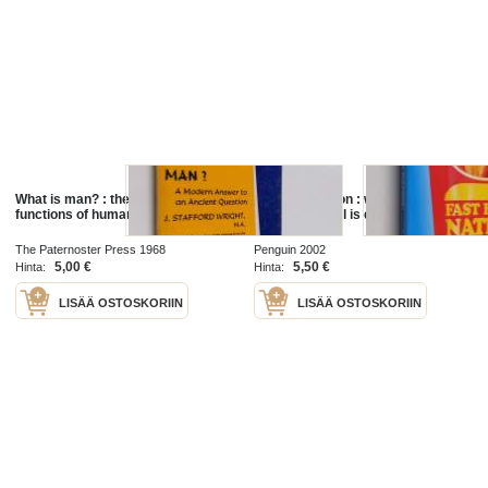
What is man? : the powers and
Fast food nation : what the all-
functions of human personality
american meal is doing to the
world
The Paternoster Press 1968
Penguin 2002
5,00 €
5,50 €
Hinta:
Hinta:
LISÄÄ OSTOSKORIIN
LISÄÄ OSTOSKORIIN