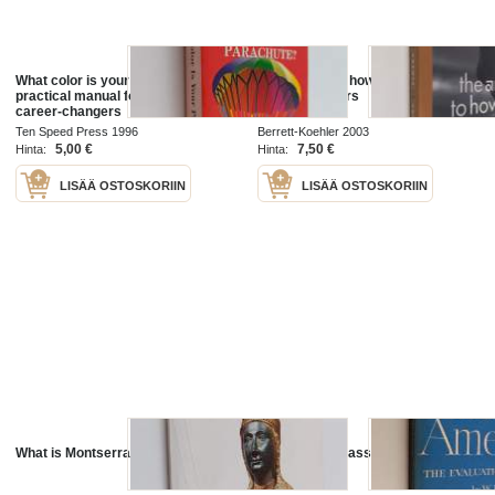
What color is your parachute? : a
The answer to how is yes : acting
practical manual for job-hunters &
on what matters
career-changers
Ten Speed Press 1996
Berrett-Koehler 2003
5,00 €
7,50 €
Hinta:
Hinta:
LISÄÄ OSTOSKORIIN
LISÄÄ OSTOSKORIIN
What is Montserrat
What Social Class is in America