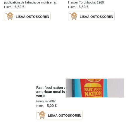
publicationsde l'abadia de montserrat
Harper Torchbooks 1960
1974
6,50 €
6,50 €
Hinta:
Hinta:
LISÄÄ OSTOSKORIIN
LISÄÄ OSTOSKORIIN
Fast food nation : what the all-
american meal is doing to the
world
Penguin 2002
5,00 €
Hinta:
LISÄÄ OSTOSKORIIN