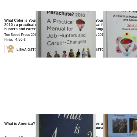
What Color is Your Parachute?
What Color Is Your Parachute? : a
2010 : a practical manual fro job-
practical manual for job-hunters
hunters and career-changers
and career-changers
Ten Speed Press 2010
Ten Speed Press 2013
4,50 €
4,50 €
Hinta:
Hinta:
LISÄÄ OSTOSKORIIN
LISÄÄ OSTOSKORIIN
What is America?
What is Montserrat : A mountain, a
sanctuary, a monastery, a spiritual
community