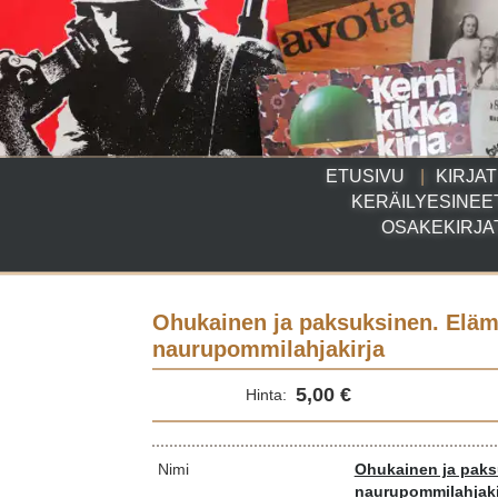
ETUSIVU
KIRJAT
KERÄILYESINEE
OSAKEKIRJA
Ohukainen ja paksuksinen. Eläm
naurupommilahjakirja
5,00 €
Hinta:
Nimi
Ohukainen ja paks
naurupommilahjaki