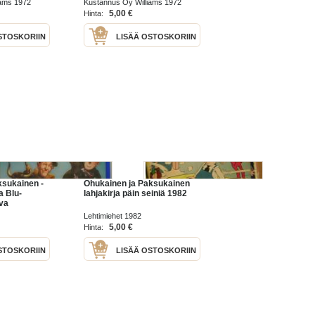
iams 1972
Kustannus Oy Williams 1972
5,00 €
Hinta:
STOSKORIIN
LISÄÄ OSTOSKORIIN
sukainen -
Ohukainen ja Paksukainen
a Blu-
lahjakirja päin seiniä 1982
va
Lehtimiehet 1982
5,00 €
Hinta:
STOSKORIIN
LISÄÄ OSTOSKORIIN