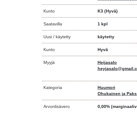
Kunto
K3
(Hyvä)
Saatavilla
1 kpl
Uusi / käytetty
käytetty
Kunto
Hyvä
Myyjä
Heijasalo
heyjasalo@gmail.
Kategoria
Huumori
Ohukainen ja Pak
Arvonlisävero
0,00% (marginaaliv