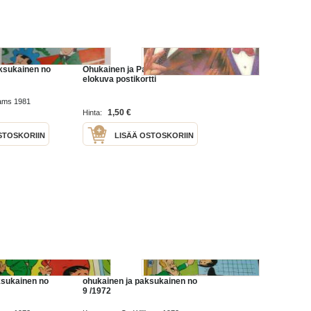
ksukainen no
Ohukainen ja Paksukainen -
elokuva postikortti
iams 1981
1,50 €
Hinta:
STOSKORIIN
LISÄÄ OSTOSKORIIN
ksukainen no
ohukainen ja paksukainen no
9 /1972