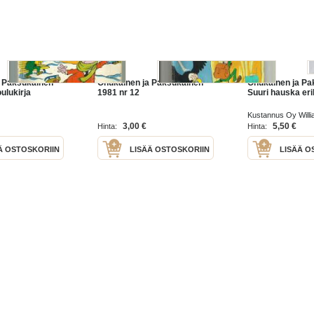
a Paksukainen
Ohukainen ja Paksukainen
Ohukainen ja Pa
ulukirja
1981 nr 12
Suuri hauska er
Kustannus Oy Will
3,00 €
5,50 €
Hinta:
Hinta:
Ä OSTOSKORIIN
LISÄÄ OSTOSKORIIN
LISÄÄ O