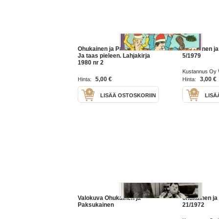
Ohukainen ja Paksukainen -
Ohukainen ja
Ja taas pieleen. Lahjakirja
5/1979
1980 nr 2
Kustannus Oy W
5,00 €
3,00 €
Hinta:
Hinta:
LISÄÄ OSTOSKORIIN
LISÄ
Valokuva Ohukainen ja
ohukainen ja
Paksukainen
21/1972