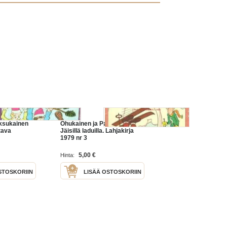
ksukainen
Ohukainen ja Paksukainen -
tava
Jäisillä laduilla. Lahjakirja
1979 nr 3
5,00 €
Hinta:
STOSKORIIN
LISÄÄ OSTOSKORIIN