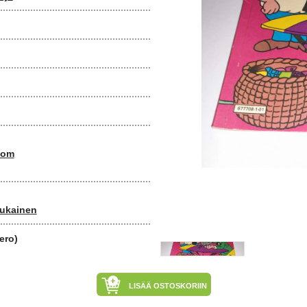
com
sukainen
ero)
LISÄÄ OSTOSKORIIN