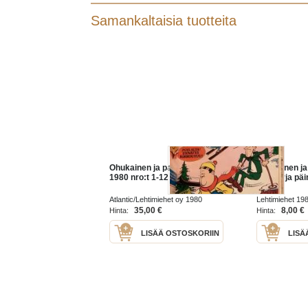
Samankaltaisia tuotteita
Ohukainen ja paksukainen
Ohukainen j
1980 nro:t 1-12
lahjakirja päi
Atlantic/Lehtimiehet oy 1980
Lehtimiehet 19
35,00 €
8,00 €
Hinta:
Hinta:
LISÄÄ OSTOSKORIIN
LISÄ