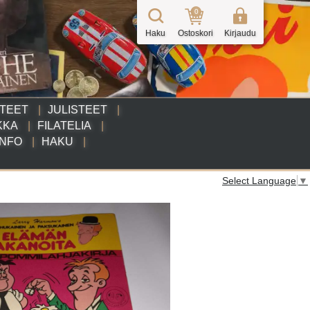
0
Haku
Ostoskori
Kirjaudu
TTEET
JULISTEET
KKA
FILATELIA
INFO
HAKU
Select Language
▼