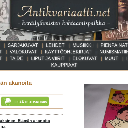
SARJAKUVAT
LEHDET
MUSIIKKI
PIENPAINA
T
VALOKUVAT
KÄYTTÖOHJEKIRJAT
NUMISMATII
T
TAIDE
LIPUT JA VIIRIT
ELOKUVAT
MUUT
KAUPPIAAT
än akanoita
LISÄÄ OSTOSKORIIN
uksinen. Elämän akanoita
rja