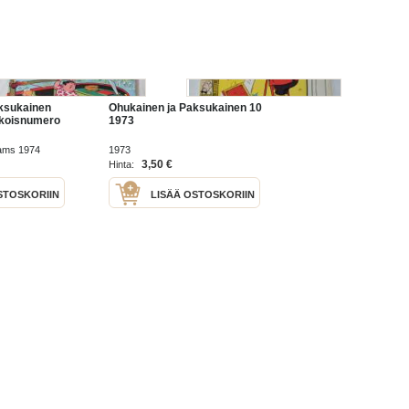
ksukainen
Ohukainen ja Paksukainen 10
ikoisnumero
1973
iams 1974
1973
3,50 €
Hinta:
STOSKORIIN
LISÄÄ OSTOSKORIIN