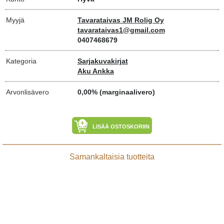
Myyjä
Tavarataivas JM Rolig Oy
tavarataivas1@gmail.com
0407468679
Kategoria
Sarjakuvakirjat
Aku Ankka
Arvonlisävero
0,00% (marginaalivero)
LISÄÄ OSTOSKORIIN
Samankaltaisia tuotteita