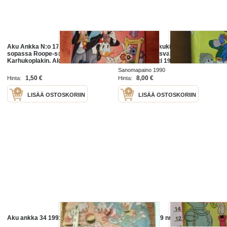
Aku Ankka N:o 17, 2012. Samassa
aku ankka taskukirja. nr 71, aku
sopassa Roope-setä, Aku Ankka ja
perheen ylpeysvakitan tarjous
Karhukoplakin. Aku Ankka ryhtyy
helposti paketti 19x36 x60 cm
ehostusmestariksi ym. Sivuja 36.
paino 35kg 5e
Sanomapaino 1990
1,50 €
8,00 €
Hinta:
Hinta:
LISÄÄ OSTOSKORIIN
LISÄÄ OSTOSKORIIN
Aku ankka 34 1991
aku ankka 1979 nr43