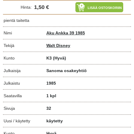
1,50 €
Hinta:
LISÄÄ OSTOSKORIIN
pientä taitetta
Nimi
Aku Ankka 39 1985
Tekijä
Walt Disney
Kunto
K3
(Hyvä)
Julkaisija
Sanoma osakeyhtiö
Julkaistu
1985
Saatavilla
1 kpl
Sivuja
32
Uusi / käytetty
käytetty
Kunto
Hyvä