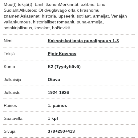
Muu(t) tekijä(t): Emil ItkonenMerkinnät: exlibris: Eino
SuolahtiAlkuteos: Ot dvuglavago orla k krasnomu
znameniAsiasanat: historia, upseerit, sotilaat, armeijat, Venäjän
vallankumous, historialliset romaanit, puna-armeija,
sotakirjallisuus, kasakat, bolševikit
Nimi
Kaksoiskotkasta punalippuun 1-3
Tekijä
Pjotr Krasnov
Kunto
K2
(Tyydyttävä)
Julkaisija
Otava
Julkaistu
1924-1926
Painos
1. painos
Saatavilla
1 kpl
Sivuja
379+290+413