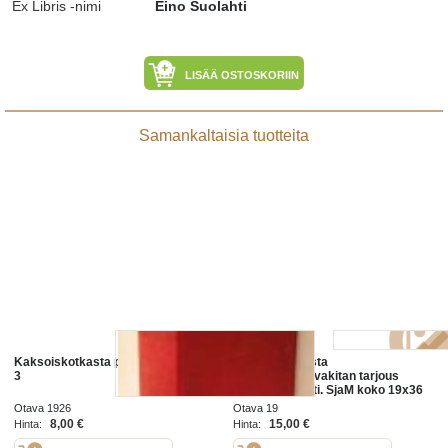
Ex Libris -nimi
Eino Suolahti
LISÄÄ OSTOSKORIIN
Samankaltaisia tuotteita
Kaksoiskotkasta punalippuun osa
kaksoiskotkasta
3
punalippuun.IIIvakitan tarjous
helposti paketti. SjaM koko 19x36
x60 cm paino 35kg 5e
Otava 1926
Otava 19
8,00 €
15,00 €
Hinta:
Hinta: