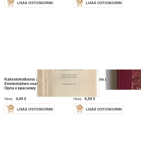
LISÄÄ OSTOSKORIIN
LISÄÄ OSTOSKORIIN
Kaksoiskotkasta punalippuun.
Kaksoiskotkasta punalippuun
Ensimmäinen osaОт Двуглавого
Орла к красному
знамениKrasnov, Pjotr, kirjoittaja ;
Otava 1924
Itkonen, Emil, kääntäjäOtava
4,00 €
6,50 €
Hinta:
Hinta:
[1924]
LISÄÄ OSTOSKORIIN
LISÄÄ OSTOSKORIIN