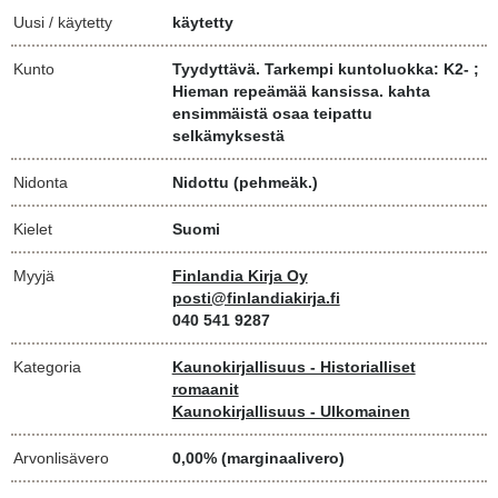
Uusi / käytetty
käytetty
Kunto
Tyydyttävä. Tarkempi kuntoluokka: K2- ;
Hieman repeämää kansissa. kahta
ensimmäistä osaa teipattu
selkämyksestä
Nidonta
Nidottu (pehmeäk.)
Kielet
Suomi
Myyjä
Finlandia Kirja Oy
posti@finlandiakirja.fi
040 541 9287
Kategoria
Kaunokirjallisuus - Historialliset
romaanit
Kaunokirjallisuus - Ulkomainen
Arvonlisävero
0,00% (marginaalivero)