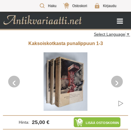
0
Haku
Ostoskori
Kirjaudu
Select Language
▼
Kaksoiskotkasta punalippuun 1-3
‹
›
25,00 €
Hinta:
LISÄÄ OSTOSKORIIN