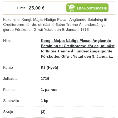
25,00 €
Hinta:
LISÄÄ OSTOSKORIIN
Koko nimi: Kongl. Maj:ts Nådige Placat, Angående Betalning til
Creditorerne, för de, uti näst förflutne Trenne År, underdånige
giorde Förskotter. Gifwit Ystad den 9. Januarii 1716
Nimi
Kongl. Maj:ts Nådige Placat, Angående
Betalning til Creditorerne, för de, uti näst
förflutne Trenne År, underdånige giorde
Förskotter. Gifwit Ystad den 9. Januari...
Kunto
K3
(Hyvä)
Julkaistu
1716
Painos
1. painos
Saatavilla
1 kpl
Sivuja
(3)