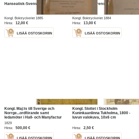
Hanseatisk-Svensk Historia
Hanseatisk-Svensk Historia 1.
Kongl. Boktryckeriet 1885
Kongl. Boktryckeriet 1884
12,00 €
13,00 €
Hinta:
Hinta:
LISÄÄ OSTOSKORIIN
LISÄÄ OSTOSKORIIN
Kongl. Maj:ts till Sverige och
Kongl. Slottet i Stockholm
Norrge...ordförande samt
Kuninkaanlinna Tukholma, 1800 -
ledamöter i Hall- och Manyfactur
luvun valokuva, 10x6 cm
Rätten i Recidence Staden
1829
Stockholm 10.12.1829
500,00 €
2,50 €
Hinta:
Hinta:
LISÄÄ OSTOSKORIIN
LISÄÄ OSTOSKORIIN