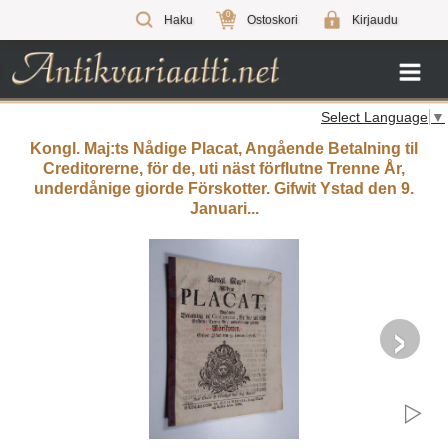
0
Haku
Ostoskori
Kirjaudu
Select Language
▼
Kongl. Maj:ts Nådige Placat, Angående Betalning til
Creditorerne, för de, uti näst förflutne Trenne År,
underdånige giorde Förskotter. Gifwit Ystad den 9.
Januari...
›