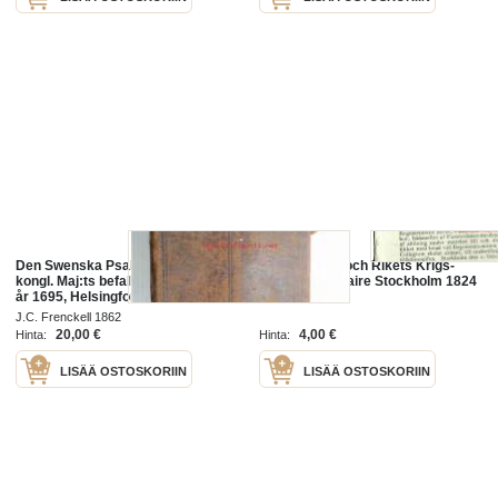
Den Swenska Psalmboken På
Kongl. Maj:ts och Rikets Krigs-
kongl. Maj:ts befallning öfwersedd
Collegii Circulaire Stockholm 1824
år 1695, Helsingfors, J.C. Frenckell
& Son, 1862 -ruotsinkielinen
J.C. Frenckell 1862
virsikirja
20,00 €
4,00 €
Hinta:
Hinta:
LISÄÄ OSTOSKORIIN
LISÄÄ OSTOSKORIIN