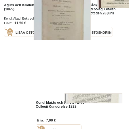
Agurs och lemuels ordspråk
Kongl. Maj:ts nådiga förordning,
(1865)
angående hwad bolag, Gifwen
Stockholms slott den 28 junii
1798./Gustaf Adolph
Kongl. Akad. Boktryckeriet 1865
11,50 €
32,00 €
Hinta:
Hinta:
LISÄÄ OSTOSKORIIN
LISÄÄ OSTOSKORIIN
Kongl Maj:ts och Rikets Krigs-
Collegii Kungörelse 1828
7,00 €
Hinta: