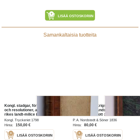
LISÄÄ OSTOSKORIIN
Samankaltaisia tuotteita
Kongl. stadgar, förordningar, bref
Kongl. Maj:ts krigs-articlar för des
och resolutioner, angående Swea
krigsmagt til lands och sjös : gifne
rikes landt-milice til häst och fot;
Stockholms slott den 31 martii
uppå kongl. maj:ts allernådigste
1798 ; Kongl. Maj:ts Nådiga
Kongl. Tryckeriet 1798
P. A. Nordstedt & Söner 1836
befallning til des och ri...
circulaire
150,00 €
80,00 €
Hinta:
Hinta:
LISÄÄ OSTOSKORIIN
LISÄÄ OSTOSKORIIN