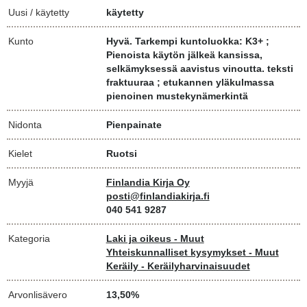
Uusi / käytetty
käytetty
Kunto
Hyvä. Tarkempi kuntoluokka: K3+ ;
Pienoista käytön jälkeä kansissa,
selkämyksessä aavistus vinoutta. teksti
fraktuuraa ; etukannen yläkulmassa
pienoinen mustekynämerkintä
Nidonta
Pienpainate
Kielet
Ruotsi
Myyjä
Finlandia Kirja Oy
posti@finlandiakirja.fi
040 541 9287
Kategoria
Laki ja oikeus - Muut
Yhteiskunnalliset kysymykset - Muut
Keräily - Keräilyharvinaisuudet
Arvonlisävero
13,50%