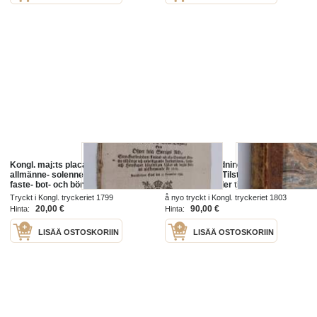
Kongl. maj:ts placat om fyra
Banco : Förordningar - Kongl.
allmänne- solenne- tacksägelse-
Maj:ts Nådiga Tilstånd, gifwit
faste- bot- och böne-dagar, som
Riksens Ständer til at taga
öfwer hela Sweriges rike, stor-
banquen under sin Förwaltning
Tryckt i Kongl. tryckeriet 1799
å nyo tryckt i Kongl. tryckeriet 1803
förstendömet Finland och alla
20,00 €
90,00 €
Hinta:
Hinta:
Sweriges...
LISÄÄ OSTOSKORIIN
LISÄÄ OSTOSKORIIN