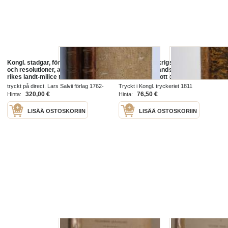
Kongl. stadgar, förordningar, bref
Kongl. Maj:ts krigs-articlar för des
och resolutioner, angående Swea
krigsmagt til lands och sjös : gifne
rikes landt-milice til häst och fot;
Stockholms slott den 31 martii
uppå kongl. maj:ts allernådigste
1798 : cum gratia & privilegio s:æ
tryckt på direct. Lars Salvii förlag 1762-
Tryckt i Kongl. tryckeriet 1811
befallning til des och ri...
r:æ Maj:tis
1765
320,00 €
76,50 €
Hinta:
Hinta:
LISÄÄ OSTOSKORIIN
LISÄÄ OSTOSKORIIN