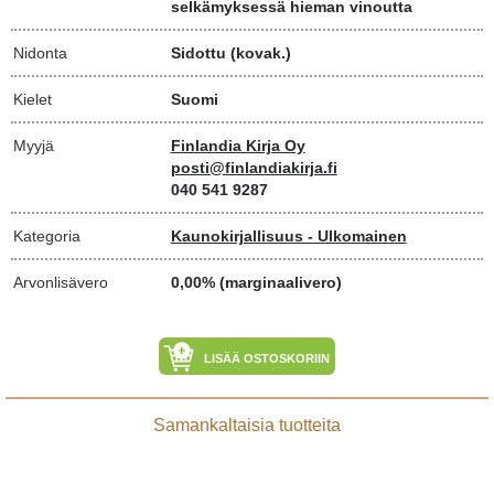
selkämyksessä hieman vinoutta
Nidonta
Sidottu (kovak.)
Kielet
Suomi
Myyjä
Finlandia Kirja Oy
posti@finlandiakirja.fi
040 541 9287
Kategoria
Kaunokirjallisuus - Ulkomainen
Arvonlisävero
0,00% (marginaalivero)
LISÄÄ OSTOSKORIIN
Samankaltaisia tuotteita