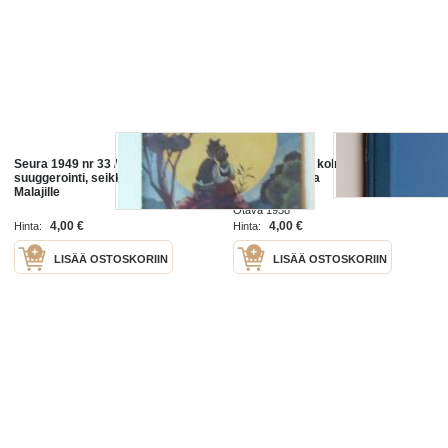
Seura 1949 nr 33 / BBC,
Matkamiehet : kolmen lapsen
suuggerointi, seikkailumatka
seikkailumatka
Malajille
Otava 1958
4,00 €
4,00 €
Hinta:
Hinta:
LISÄÄ OSTOSKORIIN
LISÄÄ OSTOSKORIIN