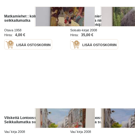
Matkamiehet : kolmen lapsen
Heinävesi : nimien kirja :
seikkailumatka
seikkailumatka nimien historiaan
(signeerattu, tekijän omiste)
Otava 1958
Soisalo-kirjat 2008
4,00 €
35,00 €
Hinta:
Hinta:
LISÄÄ OSTOSKORIIN
LISÄÄ OSTOSKORIIN
Vilskettä Lontoossa :
Vilskettä Lontoossa :
Seikkailumatka suurkaupunkiin
Seikkailumatka suurkaupunkiin
Vau´kirja 2008
Vau´kirja 2008