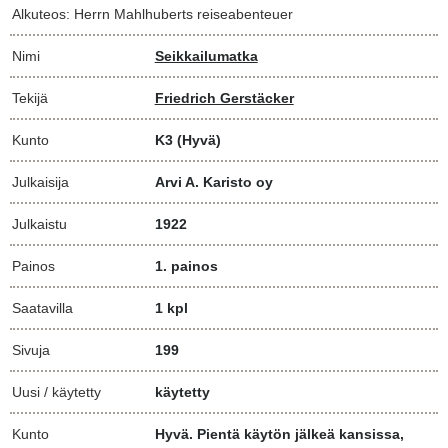
Alkuteos: Herrn Mahlhuberts reiseabenteuer
Nimi
Seikkailumatka
Tekijä
Friedrich Gerstäcker
Kunto
K3
(Hyvä)
Julkaisija
Arvi A. Karisto oy
Julkaistu
1922
Painos
1. painos
Saatavilla
1 kpl
Sivuja
199
Uusi / käytetty
käytetty
Kunto
Hyvä. Pientä käytön jälkeä kansissa,