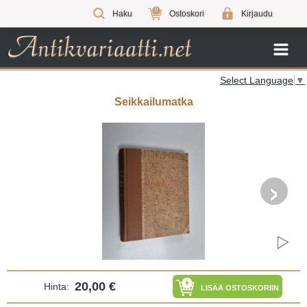
0
Haku
Ostoskori
Kirjaudu
Select Language
▼
Seikkailumatka
›
20,00 €
Hinta:
LISÄÄ OSTOSKORIIN