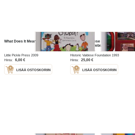
What Does It Mean To Be Global?
What mean these stones? A
Centennial Celebration of Valdese,
North Carolina
Little Pickle Press 2009
Historic Valdese Foundation 1993
6,00 €
25,00 €
Hinta:
Hinta:
LISÄÄ OSTOSKORIIN
LISÄÄ OSTOSKORIIN