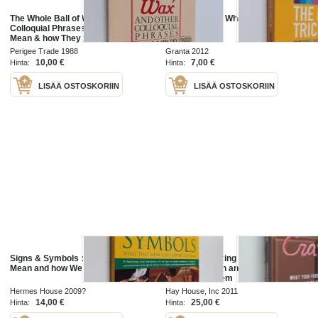
The Whole Ball of Wax and Other
The ego trick : What does it mean
Colloquial Phrases - What They
to be you
Mean & how They Started
Perigee Trade 1988
Granta 2012
10,00 €
7,00 €
Hinta:
Hinta:
LISÄÄ OSTOSKORIIN
LISÄÄ OSTOSKORIIN
Signs & Symbols : What They
Constant Craving - What Your Food
Mean and how We Use Them
Cravings Mean and How to
Overcome Them
Hermes House 2009?
Hay House, Inc 2011
14,00 €
25,00 €
Hinta:
Hinta: