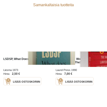
Samankaltaisia tuotteita
LSDSP, What Does it Mean?
Legalese - The Words Lawyers
Use and what They Mean
Liesma 1973
Laurel Press 1990
2,50 €
7,00 €
Hinta:
Hinta:
LISÄÄ OSTOSKORIIN
LISÄÄ OSTOSKORIIN