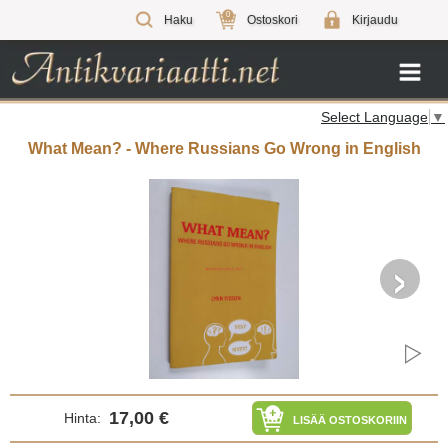
0
Haku
Ostoskori
Kirjaudu
Select Language
▼
What Mean? - Where Russians Go Wrong in English
›
17,00 €
Hinta:
LISÄÄ OSTOSKORIIN