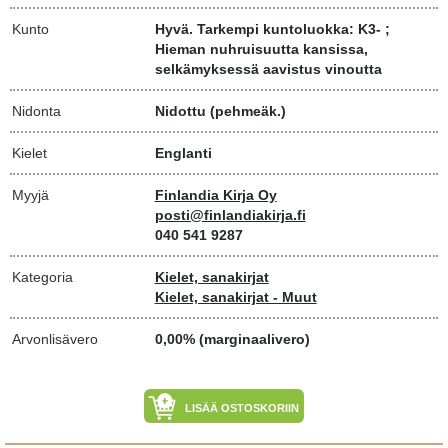
Kunto
Hyvä. Tarkempi kuntoluokka: K3- ;
Hieman nuhruisuutta kansissa,
selkämyksessä aavistus vinoutta
Nidonta
Nidottu (pehmeäk.)
Kielet
Englanti
Myyjä
Finlandia Kirja Oy
posti@finlandiakirja.fi
040 541 9287
Kategoria
Kielet, sanakirjat
Kielet, sanakirjat - Muut
Arvonlisävero
0,00% (marginaalivero)
LISÄÄ OSTOSKORIIN