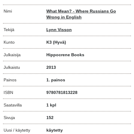
Nimi
What Mean? - Where Russians Go
Wrong in English
Tekijä
Lynn Visson
Kunto
K3
(Hyvä)
Julkaisija
Hippocrene Books
Julkaistu
2013
Painos
1. painos
ISBN
9780781813228
Saatavilla
1 kpl
Sivuja
152
Uusi / käytetty
käytetty