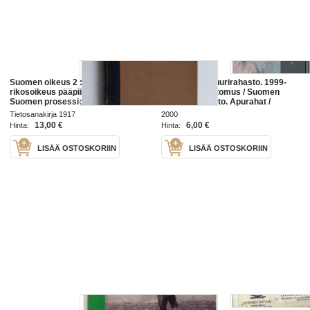
Suomen oikeus 2 : Suomen
Suomen Kulttuurirahasto. 1999-
rikosoikeus pääpiirteittäin ;
2000Vuosikertomus / Suomen
Suomen prosessioikeus
Kulttuurirahasto. Apurahat /
pääpiirteittäin ; Suomen
Suomen Kulttuurirahasto.
Tietosanakirja 1917
2000
konkurssioikeus pääpiirteittäin ;
Apurahat toimintavuonna ... /
13,00 €
6,00 €
Hinta:
Hinta:
Suomen esineoikeus pääpiir...
Suomen
LISÄÄ OSTOSKORIIN
LISÄÄ OSTOSKORIIN