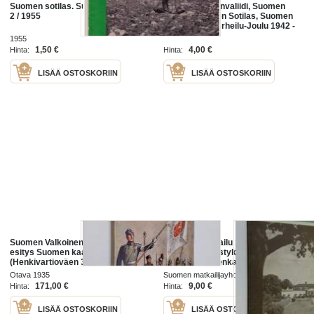
Suomen sotilas. Suomen mies. N:o
SPR,Suomen Invaliidi, Suomen
2 / 1955
Heimo, Suomen Sotilas, Suomen
Aliupseeri ja Urheilu-Joulu 1942 -
firmalomake 6 kpl
1955
1,50 €
4,00 €
Hinta:
Hinta:
LISÄÄ OSTOSKORIIN
LISÄÄ OSTOSKORIIN
Suomen Valkoinen kaarti : lyhyt
Suomen matkailu 1937 : Suomen
esitys Suomen kaartin
matkailijayhdistyksen ja Suomen-
(Henkivartioväen 3 Suomen
matkojen äänenkannattaja
Tarkk'ampujapataljoonan) ja
Otava 1935
Suomen matkailijayhdistys 1937
Suomen Valkoisen kaartin
171,00 €
9,00 €
Hinta:
Hinta:
historiasta
LISÄÄ OSTOSKORIIN
LISÄÄ OSTOSKORIIN