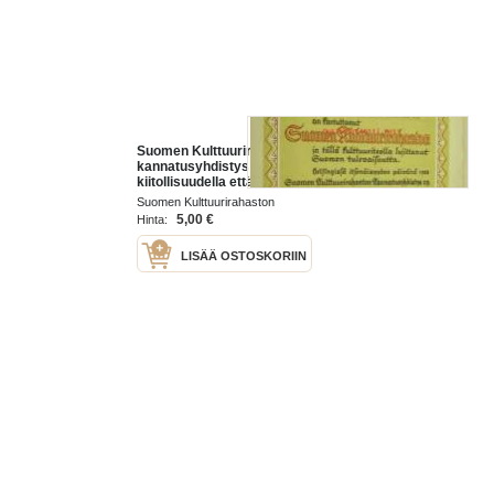
Suomen Kulttuurirahaston
kannatusyhdistys tunnustaa
kiitollisuudella että Rautjärven
Osuuskauppa r.l. on kartuttanut
Suomen Kulttuurirahaston
Suomen Kulttuurirahastoa ja tällä
kannatusyhdistys 1938
5,00 €
Hinta:
LISÄÄ OSTOSKORIIN