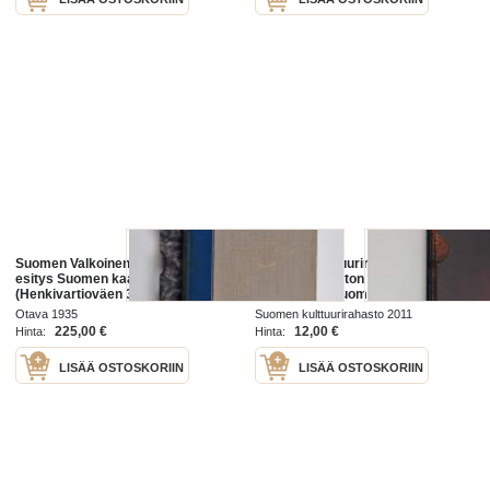
Suomen Valkoinen kaarti : lyhyt
Suomen Kulttuurirahasto : Suomen
esitys Suomen kaartin
Kulttuurirahaston Vuosikertomus
(Henkivartioväen 3. Suomen
2009-2010 ; Suomen
Tarkk'ampujapataljoonan) ja
Kulttuurirahaston Apurahat 2009-
Otava 1935
Suomen kulttuurirahasto 2011
Suomen Valkoisen kaartin
2010 ; Taiteella suuntaa elämään
225,00 €
12,00 €
Hinta:
Hinta:
historiasta (suojakotelossa)
LISÄÄ OSTOSKORIIN
LISÄÄ OSTOSKORIIN