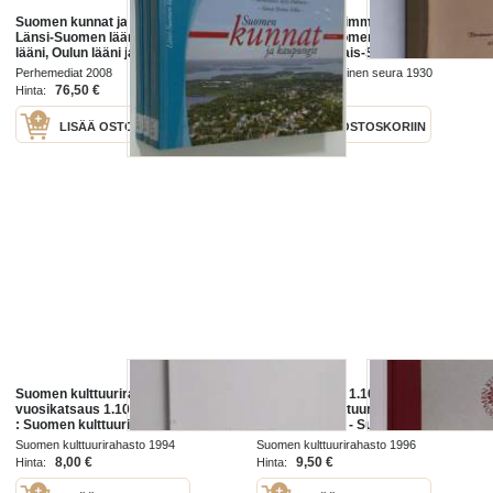
Suomen kunnat ja kaupungit 1-3 :
Suomen wanhimmat maakirjat, 1 -
Länsi-Suomen lääni ; Itä-Suomen
Warsinais-Suomen maakirja w:lta
lääni, Oulun lääni ja Lapin lääni ;
1540 - Warsinais-Suomen maakirja
Etelä-Suomen lääni ja
Perhemediat 2008
Suomen historiallinen seura 1930
Ahvenanmaa
76,50 €
90,00 €
Hinta:
Hinta:
LISÄÄ OSTOSKORIIN
LISÄÄ OSTOSKORIIN
Suomen kulttuurirahasto
Vuosikatsaus. 1.10.1994-30.9.1995
vuosikatsaus 1.10.1992-30.9.1993
: [Suomen kulttuurirahaston 56.
: Suomen kulttuurirahaston 54.
toimintavuosi] - Suomen
toimintavuosi - Suomen
kulttuurirahaston 56. toimintavuosi
Suomen kulttuurirahasto 1994
Suomen kulttuurirahasto 1996
kulttuurirahasto 1992-1993
- Suomen kulttuurirahasto 1994-
8,00 €
9,50 €
Hinta:
Hinta:
1995