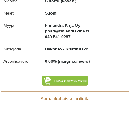
Nidonta
Sidottu (kovak.)
Kielet
Suomi
Myyjä
Finlandia Kirja Oy
posti@finlandiakirja.fi
040 541 9287
Kategoria
Uskonto - Kristinusko
Arvonlisävero
0,00% (marginaalivero)
LISÄÄ OSTOSKORIIN
Samankaltaisia tuotteita