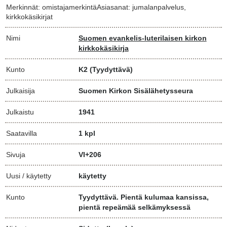
Merkinnät: omistajamerkintäAsiasanat: jumalanpalvelus,
kirkkokäsikirjat
Nimi
Suomen evankelis-luterilaisen kirkon
kirkkokäsikirja
Kunto
K2
(Tyydyttävä)
Julkaisija
Suomen Kirkon Sisälähetysseura
Julkaistu
1941
Saatavilla
1 kpl
Sivuja
VI+206
Uusi / käytetty
käytetty
Kunto
Tyydyttävä. Pientä kulumaa kansissa,
pientä repeämää selkämyksessä