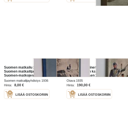
Suomen matkailu : kuvateos :
Suomen Valkoinen kaarti : lyhyt
Suomen matkailijayhdistyksen ja
esitys Suomen kaartin
Suomen-matkojen
(Henkivartioväen 3. Suomen
äänenkannattaja
Tarkk'ampujapataljoonan) ja
Suomen matkailijayhdistys 1936
Otava 1935
Suomen Valkoisen kaartin
8,00 €
190,00 €
Hinta:
Hinta:
historiasta
LISÄÄ OSTOSKORIIN
LISÄÄ OSTOSKORIIN