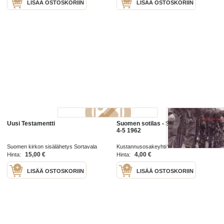
LISÄÄ OSTOSKORIIN
LISÄÄ OSTOSKORIIN
Uusi Testamentti
Suomen sotilas - Suomen mies no
4-5 1962
Suomen kirkon sisälähetys Sortavala
Kustannusosakeyhtiö Suomen Mies
1914
1962
15,00 €
4,00 €
Hinta:
Hinta:
LISÄÄ OSTOSKORIIN
LISÄÄ OSTOSKORIIN