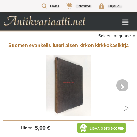
0
Haku
Ostoskori
Kirjaudu
Select Language
▼
Suomen evankelis-luterilaisen kirkon kirkkokäsikirja
›
5,00 €
Hinta:
LISÄÄ OSTOSKORIIN