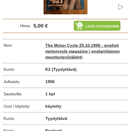
5,00 €
Hinta:
LISÄÄ OSTOSKORIIN
Nimi
The Motor Cycle 25.10.1956 - english
motorcycle magazine / englantilainen
moottoripyörälehti
Kunto
K2
(Tyydyttävä)
Julkaistu
1956
Saatavilla
1 kpl
Uusi / käytetty
käytetty
Kunto
Tyydyttävä
Kielet
Englanti