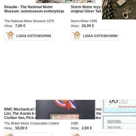
Beaulie - The National Motor
Storm Motor myyntikatalogi: The
Museum -automuseon esittelykirja
original Silver Tail Custom Pipes
The National Motor Museum 1975
Storm Motor 1995
7,00 €
20,00 €
Hinta:
Hinta:
LISÄÄ OSTOSKORIIN
LISÄÄ OSTOSKORIIN
BMC Mechanical Service Parts
Licence of technical inspection of
List, The Austin 6-CWT. and 8-CWT,
the vechile for the international
Civilian Van, Pick-up, Chassis and
traffic 98 - blanko ,
Cab the Morris Quarter-ton, 6-CWT.
TEHNOULEVAATUSTE
The British Motor Corporation Limited
1998
and 8-CWT. Civilian Van,
TUNNISTUS
1968
50,00 €
2,00 €
Hinta:
Hinta: