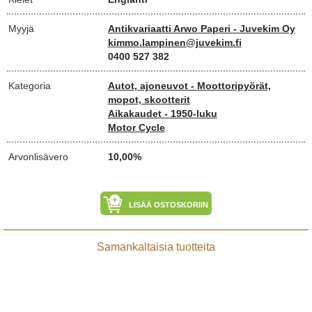
Myyjä
Antikvariaatti Arwo Paperi - Juvekim Oy
kimmo.lampinen@juvekim.fi
0400 527 382
Kategoria
Autot, ajoneuvot - Moottoripyörät,
mopot, skootterit
Aikakaudet - 1950-luku
Motor Cycle
Arvonlisävero
10,00%
LISÄÄ OSTOSKORIIN
Samankaltaisia tuotteita