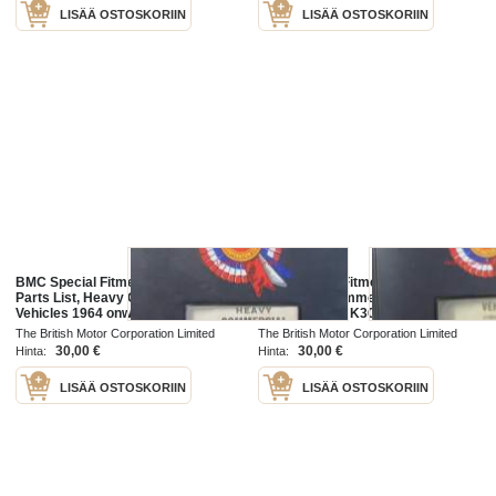
LISÄÄ OSTOSKORIIN
LISÄÄ OSTOSKORIIN
BMC Special Fitments Service
BMC Special Fitments Service
Parts List, Heavy Commercial
Parts List, Commercial Vehicles
Vehicles 1964 onwards code 6700
1964 onwards K30-K360 Code
to code 9999 - Raskaiden
10000 onwards - Hyötyajoneuvojen
The British Motor Corporation Limited
The British Motor Corporation Limited
hyötyajoneuvojen varaosaluettelo
varaosaluettelo, Katso tarkemmat
1966
1966
30,00 €
30,00 €
Hinta:
Hinta:
mallit ja
LISÄÄ OSTOSKORIIN
LISÄÄ OSTOSKORIIN