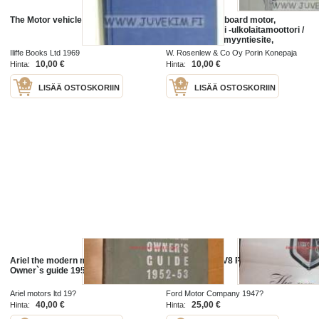
The Motor vehicle
The Nopsa outboard motor,
Rosenlew, Pori -ulkolaitamoottori /
perämoottori -myyntiesite,
englanninkielinen
Iliffe Books Ltd 1969
W. Rosenlew & Co Oy Porin Konepaja
1935
10,00 €
10,00 €
Hinta:
Hinta:
LISÄÄ OSTOSKORIIN
LISÄÄ OSTOSKORIIN
Ariel the modern motor cycle
The new Ford V8 Pilot 3.6 litres -
Owner`s guide 1952-53
myyntiesite
Ariel motors ltd 19?
Ford Motor Company 1947?
40,00 €
25,00 €
Hinta:
Hinta: