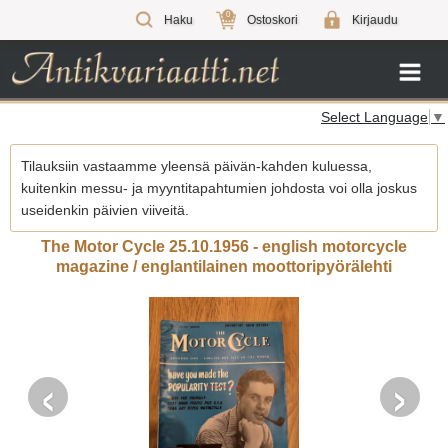
0
Haku
Ostoskori
Kirjaudu
Select Language
▼
Tilauksiin vastaamme yleensä päivän-kahden kuluessa,
kuitenkin messu- ja myyntitapahtumien johdosta voi olla joskus
useidenkin päivien viiveitä.
The Motor Cycle 25.10.1956 - english motorcycle
magazine / englantilainen moottoripyörälehti
‹
›