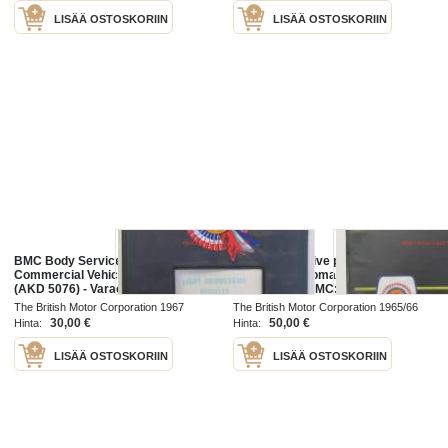
LISÄÄ OSTOSKORIIN
LISÄÄ OSTOSKORIIN
BMC Body Service Parts List, Light
BMC Automotive products
Commercial Vehicles Type JU
kehittämä automaattivaihteisto
(AKD 5076) - Varaosaluettelo,
sovellettuna BMC:n Mini ja 1100
Katso tarkemmat mallit ja
malleihin - Korjausohjekirja, Katso
The British Motor Corporation 1967
The British Motor Corporation 1965/66
sisällysluettelo kuvista
tarkemmat mallit ja sisällysluettelo
30,00 €
50,00 €
Hinta:
Hinta:
LISÄÄ OSTOSKORIIN
LISÄÄ OSTOSKORIIN