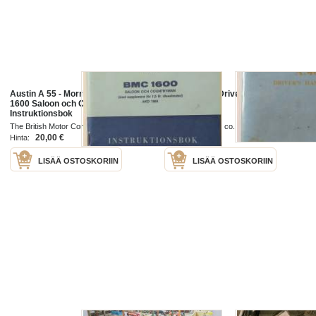
Austin A 55 - Morris Oxford - BMC
Austin A.40 - Driver´s Handbook
1600 Saloon och Countryman -
Instruktionsbok
The British Motor Corporation Limited
The Austin Motor co. ltd.
1967
20,00 €
5,00 €
Hinta:
Hinta:
LISÄÄ OSTOSKORIIN
LISÄÄ OSTOSKORIIN