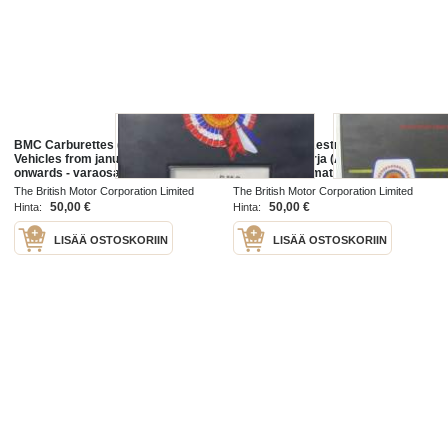
BMC Carburettes (AKD 5036)
BMC 1100 ja Kestrel
Vehicles from january 1954
Korjausohjekirja (AKD 4055A),
onwards - varaosaluettelo, Katso
Katso tarkemmat mallit ja
tarkemmat mallit ja sisällysluettelo
sisällysluettelo kuvista
The British Motor Corporation Limited
The British Motor Corporation Limited
kuvista
1966
1965
50,00 €
50,00 €
Hinta:
Hinta:
LISÄÄ OSTOSKORIIN
LISÄÄ OSTOSKORIIN