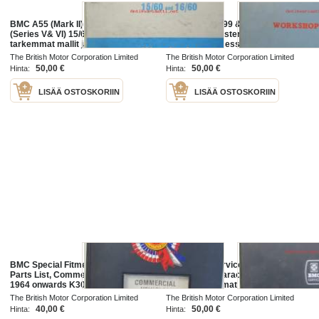
BMC A55 (Mark II) and A60 Oxford
BMC Austin A99 & A110 Mk. I &
(Series V& VI) 15/60 and, Katso
Mk. II Westminster, 6/99 & 6/110
tarkemmat mallit ja sisällysluettelo
Mk. I & II, Princess 3-litre Mk. I &
kuvista
Mk. II, Workshop Manual, Katso
The British Motor Corporation Limited
The British Motor Corporation Limited
tarkemmat mallit ja
50,00 €
50,00 €
Hinta:
Hinta:
LISÄÄ OSTOSKORIIN
LISÄÄ OSTOSKORIIN
BMC Special Fitments Service
BMC MAXI Service Parts List, (
Parts List, Commercial Vehicles
AKD 5127) - varaosaluettelo,
1964 onwards K30 - K360 Code 10
Katso tarkemmat mallit ja
- 3481 onwards ( AKD 5017) -
sisällysluettelo kuvista
The British Motor Corporation Limited
The British Motor Corporation Limited
Hyötyajoneuvojen varaosaluettelo,
1964
1969
40,00 €
50,00 €
Hinta:
Hinta:
Katso