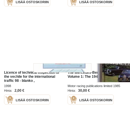
LISÄÄ OSTOSKORIIN
LISÄÄ OSTOSKORIIN
Licence of technical inspection of
The Mercedes-Benz Since 1945 :
the vechile for the international
Volume 1: The 1940s and 1950s
traffic 98 - blanko ,
TEHNOULEVAATUSTE
1998
Motor racing publications limited 1985
TUNNISTUS
2,00 €
30,00 €
Hinta:
Hinta:
LISÄÄ OSTOSKORIIN
LISÄÄ OSTOSKORIIN