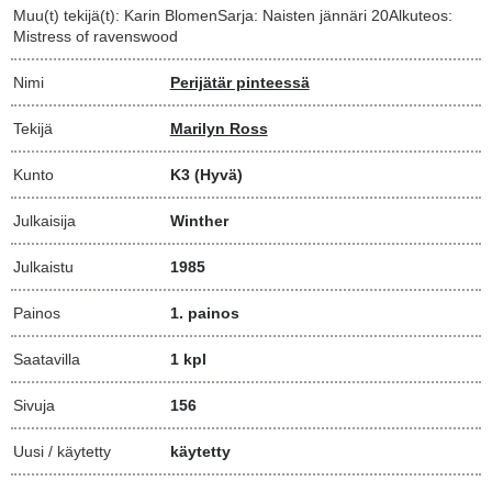
Muu(t) tekijä(t): Karin BlomenSarja: Naisten jännäri 20Alkuteos:
Mistress of ravenswood
Nimi
Perijätär pinteessä
Tekijä
Marilyn Ross
Kunto
K3
(Hyvä)
Julkaisija
Winther
Julkaistu
1985
Painos
1. painos
Saatavilla
1 kpl
Sivuja
156
Uusi / käytetty
käytetty