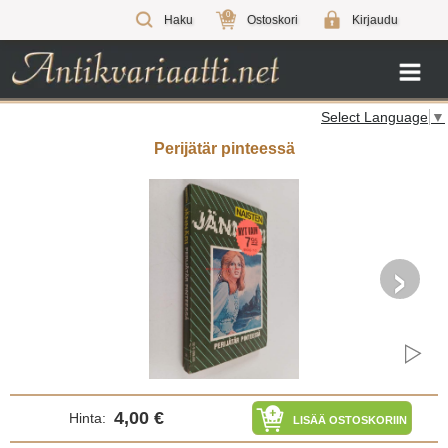
0
Haku
Ostoskori
Kirjaudu
Select Language
▼
Perijätär pinteessä
›
4,00 €
Hinta:
LISÄÄ OSTOSKORIIN