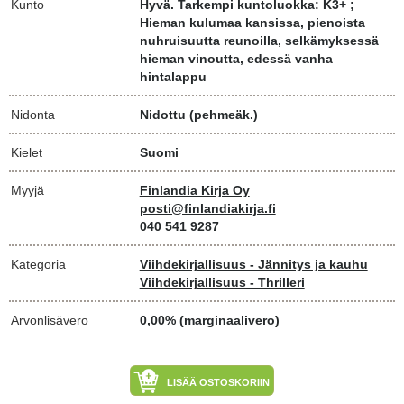
Kunto
Hyvä. Tarkempi kuntoluokka: K3+ ;
Hieman kulumaa kansissa, pienoista
nuhruisuutta reunoilla, selkämyksessä
hieman vinoutta, edessä vanha
hintalappu
Nidonta
Nidottu (pehmeäk.)
Kielet
Suomi
Myyjä
Finlandia Kirja Oy
posti@finlandiakirja.fi
040 541 9287
Kategoria
Viihdekirjallisuus - Jännitys ja kauhu
Viihdekirjallisuus - Thrilleri
Arvonlisävero
0,00% (marginaalivero)
LISÄÄ OSTOSKORIIN