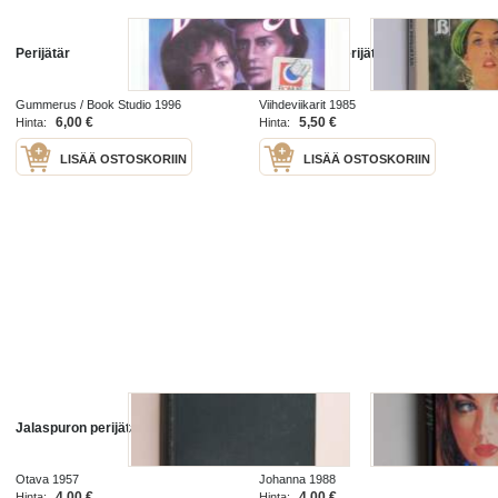
Perijätär
Paheellinen perijätär
Gummerus / Book Studio 1996
Viihdeviikarit 1985
6,00 €
5,50 €
Hinta:
Hinta:
LISÄÄ OSTOSKORIIN
LISÄÄ OSTOSKORIIN
Jalaspuron perijätär
Perijätär
Otava 1957
Johanna 1988
4,00 €
4,00 €
Hinta:
Hinta: