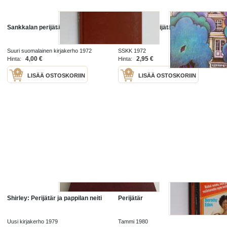
Sankkalan perijätär
Sankkalan perijätär, 1972.
Suuri suomalainen kirjakerho 1972
SSKK 1972
4,00 €
2,95 €
Hinta:
Hinta:
LISÄÄ OSTOSKORIIN
LISÄÄ OSTOSKORIIN
Shirley: Perijätär ja pappilan neiti
Perijätär
Uusi kirjakerho 1979
Tammi 1980