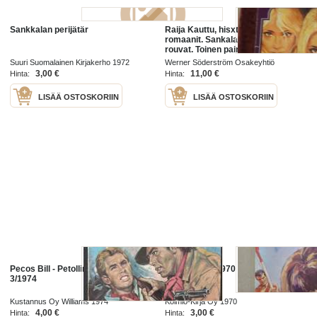
Sankkalan perijätär
Raija Kauttu, hisxtorialliset kartano
romaanit. Sankalan kartanon
rouvat. Toinen painos v.1971.
Sankalan kartanon perijätär. Toinen
Suuri Suomalainen Kirjakerho 1972
Werner Söderström Osakeyhtiö
painos v.1972,
3,00 €
11,00 €
Hinta:
Hinta:
LISÄÄ OSTOSKORIIN
LISÄÄ OSTOSKORIIN
Pecos Bill - Petollinen perijätär N:o
Palmu-sarja 1970 nr 11 - Kadonnut
3/1974
perijätär
Kustannus Oy Williams 1974
Kolmio-Kirja Oy 1970
4,00 €
3,00 €
Hinta:
Hinta: