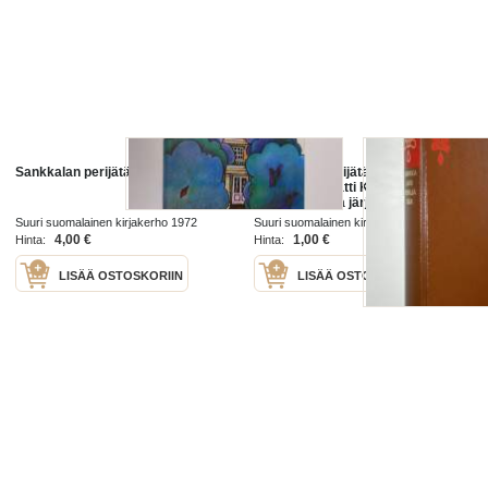
Sankkalan perijätär
Sankkalan perijätär : sananlaskut
on poimittu Matti Kuusen
kokoamasta ja järjestämästä
teoksesta Vanhan kansan
Suuri suomalainen kirjakerho 1972
Suuri suomalainen kirjakerho 1973
sananlaskuviisaus
4,00 €
1,00 €
Hinta:
Hinta:
LISÄÄ OSTOSKORIIN
LISÄÄ OSTOSKORIIN