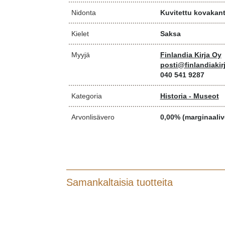
Nidonta
Kuvitettu kovakan
Kielet
Saksa
Myyjä
Finlandia Kirja Oy
posti@finlandiakirj
040 541 9287
Kategoria
Historia - Museot
Arvonlisävero
0,00% (marginaaliv
Samankaltaisia tuotteita