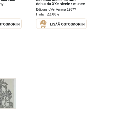
chy
debut du XXe siecle : musee
de i'ermitage leningrad
Editions d'Art Aurora 1987?
22,00 €
Hinta:
STOSKORIIN
LISÄÄ OSTOSKORIIN