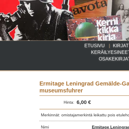
ETUSIVU
KIRJAT
KERÄILYESINEE
OSAKEKIRJA
Ermitage Leningrad Gemälde-Galer
museumsfuhrer
6,00 €
Hinta:
Merkinnät: omistajamerkintä leikattu pois etuleh
Nimi
Ermitage Leningrad 