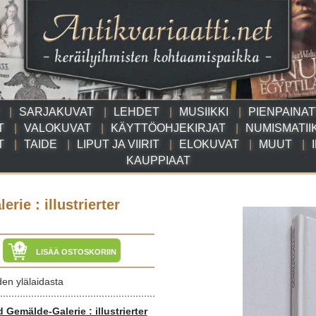
SARJAKUVAT
LEHDET
MUSIIKKI
PIENPAINA
T
VALOKUVAT
KÄYTTÖOHJEKIRJAT
NUMISMATII
T
TAIDE
LIPUT JA VIIRIT
ELOKUVAT
MUUT
KAUPPIAAT
ie : illustrierter
LISÄÄ OSTOSKORIIN
den ylälaidasta
Gemälde-Galerie : illustrierter