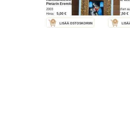
Pietarin Eremitaasi
2003
éditions d'art a
1981
5,00 €
7,50 €
Hinta:
Hinta:
LISÄÄ OSTOSKORIIN
LISÄ