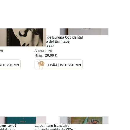
Pintura de Europa Occidental
: museo del Ermitage
(Kotelossa)
79
Aurora 1975
20,00 €
Hinta:
STOSKORIIN
LISÄÄ OSTOSKORIIN
Эрмитаже? :
La peinture francaise :
idel vieu
seconde moitie du XIXe -