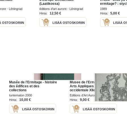
(Laatikossa)
ermitage? : sty
urore - Léningrad
éditions d'art aurore - Léningrad
1989
1975
12,50 €
5,00 €
Hinta:
Hinta:
Ä OSTOSKORIIN
LISÄÄ OSTOSKORIIN
LISÄÄ O
Musée de l'Ermitage - histoire
Musee de l'Ermitage : Les
des édifices et des
Arts Appliques de l'Europe
collections
occidentale XIIe-XVIIIe siecles
tuntematon 2000
Editions d'Art Aurore 1974
10,00 €
9,00 €
Hinta:
Hinta:
LISÄÄ OSTOSKORIIN
LISÄÄ OSTOSKORIIN