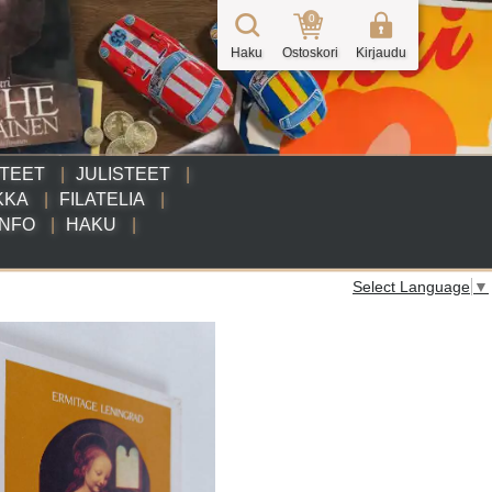
0
Haku
Ostoskori
Kirjaudu
TTEET
JULISTEET
KKA
FILATELIA
INFO
HAKU
Select Language
▼