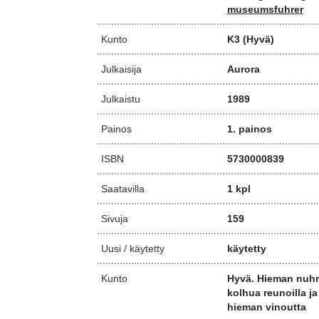
museumsfuhrer
Kunto
K3
(Hyvä)
Julkaisija
Aurora
Julkaistu
1989
Painos
1. painos
ISBN
5730000839
Saatavilla
1 kpl
Sivuja
159
Uusi / käytetty
käytetty
Kunto
Hyvä. Hieman nuhru
kolhua reunoilla j
hieman vinoutta