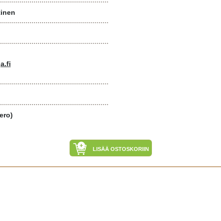
tinen
a.fi
ero)
LISÄÄ OSTOSKORIIN