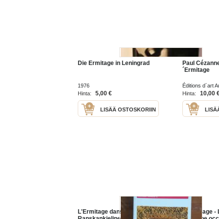
Die Ermitage in Leningrad
Paul Cézanne
´Ermitage
1976
Éditions d´art 
5,00 €
10,00 
Hinta:
Hinta:
LISÄÄ OSTOSKORIIN
LISÄ
L'Ermitage dans la poche.
L'Ermitage -
Ranskankielinen opas
d'Europe occ