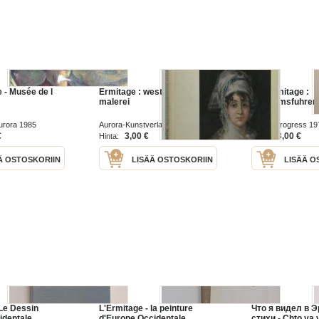
 - Musée de l
Ermitage : westeuropäische
Die Ermitage :
malerei
Museumsfuhrer
Aurora 1985
Aurora-Kunstverlag 1983
Verlag Progress 19
€
3,00 €
3,00 €
Hinta:
Hinta:
Ä OSTOSKORIIN
LISÄÄ OSTOSKORIIN
LISÄÄ O
 Le Dessin
L'Ermitage - la peinture
Что я видел в 
identale
d'Europe Occidentale
стихи - Chto ya v