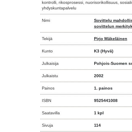
kontrolli, rikosprosessi, nuorisorikollisuus, sosia
yhdyskuntapalvelu
Nimi
Sovittelu mahdolli
sovittelun merkityk
Tekijä
Pirjo Mäkeläinen
Kunto
K3
(Hyvä)
Julkaisija
Pohjois-Suomen so
Julkaistu
2002
Painos
1. painos
ISBN
9525441008
Saatavilla
1 kpl
Sivuja
114