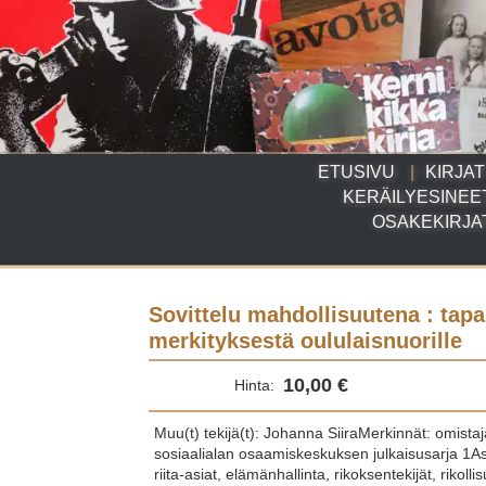
ETUSIVU
KIRJAT
KERÄILYESINEE
OSAKEKIRJA
Sovittelu mahdollisuutena : tap
merkityksestä oululaisnuorille
10,00 €
Hinta:
Muu(t) tekijä(t): Johanna SiiraMerkinnät: omist
sosiaalialan osaamiskeskuksen julkaisusarja 1A
riita-asiat, elämänhallinta, rikoksentekijät, rikolli