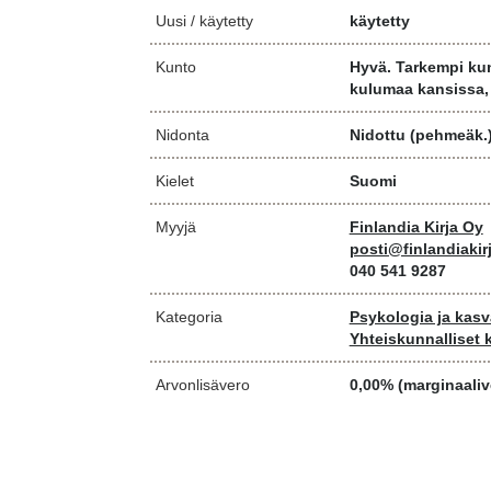
Uusi / käytetty
käytetty
Kunto
Hyvä. Tarkempi ku
kulumaa kansissa, 
Nidonta
Nidottu (pehmeäk.
Kielet
Suomi
Myyjä
Finlandia Kirja Oy
posti@finlandiakirj
040 541 9287
Kategoria
Psykologia ja kasv
Yhteiskunnalliset
Arvonlisävero
0,00% (marginaaliv