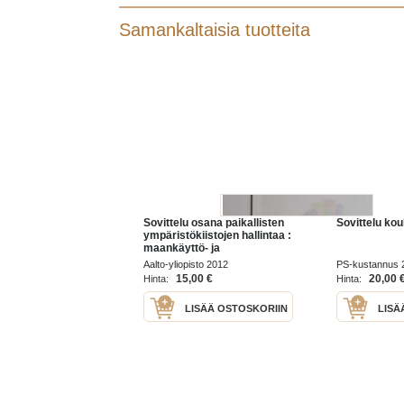
Samankaltaisia tuotteita
Sovittelu osana paikallisten
Sovittelu ko
ympäristökiistojen hallintaa :
maankäyttö- ja
ympäristökiistojen sovittelun
Aalto-yliopisto 2012
PS-kustannus 
kokeiluhankkeen (SOMARI)
15,00 €
20,00 
Hinta:
Hinta:
kokemuksia, tuloksia ja
arvioint...
LISÄÄ OSTOSKORIIN
LISÄ