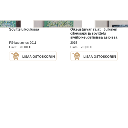
Sovittelu koulussa
Oikeusturvan rajat : Julkinen
oikeusapu ja sovittelu
siviilioikeudellisissa asioissa
Venäjällä
PS-kustannus 2011
2015
20,00 €
20,00 €
Hinta:
Hinta:
LISÄÄ OSTOSKORIIN
LISÄÄ OSTOSKORIIN