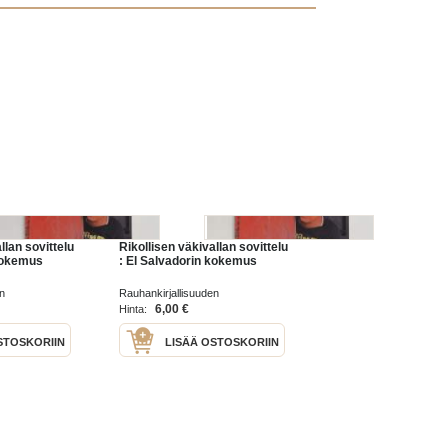
llan sovittelu
Rikollisen väkivallan sovittelu
 kokemus
: El Salvadorin kokemus
n
Rauhankirjallisuuden
15
edistämisseura 2015
6,00 €
Hinta:
STOSKORIIN
LISÄÄ OSTOSKORIIN