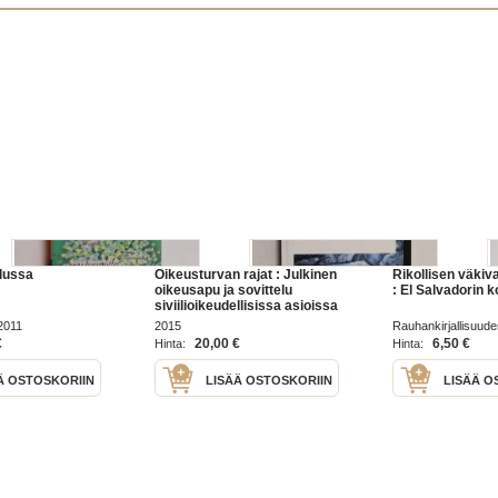
ulussa
Oikeusturvan rajat : Julkinen
Rikollisen väkiva
oikeusapu ja sovittelu
: El Salvadorin
siviilioikeudellisissa asioissa
Venäjällä
2011
2015
Rauhankirjallisuude
edistämisseura 20
€
20,00 €
6,50 €
Hinta:
Hinta:
Ä OSTOSKORIIN
LISÄÄ OSTOSKORIIN
LISÄÄ O