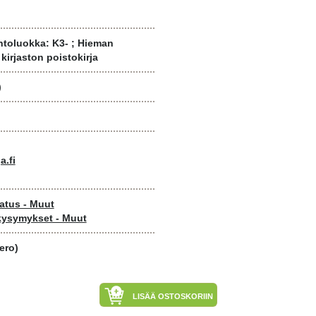
ntoluokka: K3- ; Hieman
kirjaston poistokirja
)
a.fi
atus - Muut
 kysymykset - Muut
ero)
LISÄÄ OSTOSKORIIN