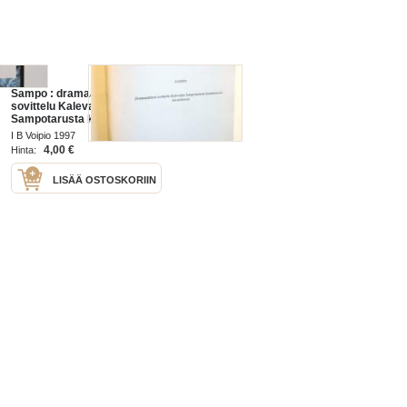
Sampo : dramaattinen
sovittelu Kalevalan
Sampotarusta kymmenessä
kuvauksessa
I B Voipio 1997
4,00 €
Hinta:
LISÄÄ OSTOSKORIIN