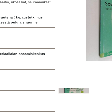
lisaatio, rikosasiat, seuraamukset,
suutena : tapaustutkimus
sestä oululaisnuorille
siaalialan osaamiskeskus