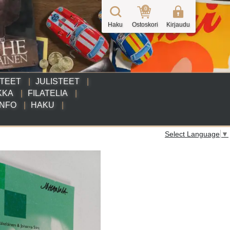
0
Haku
Ostoskori
Kirjaudu
TTEET
JULISTEET
KKA
FILATELIA
INFO
HAKU
Select Language
▼