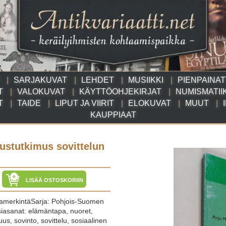
SARJAKUVAT
LEHDET
MUSIIKKI
PIENPAINA
T
VALOKUVAT
KÄYTTÖOHJEKIRJAT
NUMISMATII
T
TAIDE
LIPUT JA VIIRIT
ELOKUVAT
MUUT
KAUPPIAAT
austutkimus sovittelun
LISÄÄ OSTOSKORIIN
ajamerkintäSarja: Pohjois-Suomen
siasanat: elämäntapa, nuoret,
suus, sovinto, sovittelu, sosiaalinen