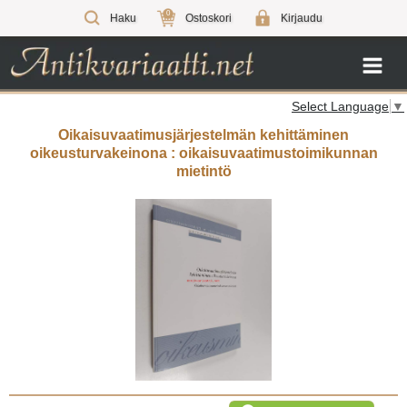
0
Haku
Ostoskori
Kirjaudu
Select Language
▼
Oikaisuvaatimusjärjestelmän kehittäminen
oikeusturvakeinona : oikaisuvaatimustoimikunnan
mietintö