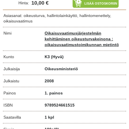
10,00 €
Hinta:
LISÄÄ OSTOSKORIIN
Asiasanat: oikeusturva, hallintolainkäyttö, hallintomenettely,
oikaisuvaatimus
Nimi
Oikaisuvaatimusjärjestelmän
kehittäminen oikeusturvakeinona :
oikaisuvaatimustoimikunnan mietintö
Kunto
K3
(Hyvä)
Julkaisija
Oikeusministeriö
Julkaistu
2008
Painos
1. painos
ISBN
9789524661515
Saatavilla
1 kpl