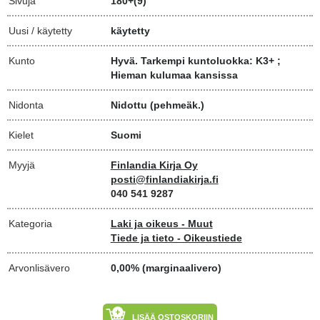
Sivuja
180+(9)
Uusi / käytetty
käytetty
Kunto
Hyvä. Tarkempi kuntoluokka: K3+ ;
Hieman kulumaa kansissa
Nidonta
Nidottu (pehmeäk.)
Kielet
Suomi
Myyjä
Finlandia Kirja Oy
posti@finlandiakirja.fi
040 541 9287
Kategoria
Laki ja oikeus - Muut
Tiede ja tieto - Oikeustiede
Arvonlisävero
0,00% (marginaalivero)
LISÄÄ OSTOSKORIIN