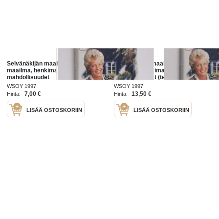
Selvänäkijän maailmat : tämä
Selvänäkijän maailmat : tämä
maailma, henkimaailma, ihmisen
maailma, henkimaailma, ihmisen
mahdollisuudet
mahdollisuudet (tekijän omiste,
signeerattu)
WSOY 1997
WSOY 1997
7,00 €
13,50 €
Hinta:
Hinta:
LISÄÄ OSTOSKORIIN
LISÄÄ OSTOSKORIIN