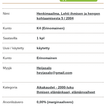
Nimi
Henkimaailma. Lehti ihmisen ja hengen
kohtaamisesta 5 / 2004
Kunto
K4
(Erinomainen)
Saatavilla
1 kpl
Uusi / käytetty
käytetty
Kunto
Erinomainen
Myyjä
Heijasalo
heyjasalo@gmail.com
Kategoria
Aikakaudet - 2000-luku
Ihmisen elämänkaari, elämänvaiheet
Arvonlisävero
0,00% (marginaalivero)