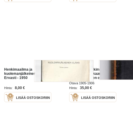
Henkimaailma ja
Ihminen ja henkimaailma :
kuolemanjälkeinen elämä / Pekka
Raamatun mukaan ;
Ervasti - 1950
Haudantakainen elämä eli
Raamatun opetus
Otava 1905-1906
näkymättömästä maailmasta
8,00 €
35,00 €
Hinta:
Hinta:
LISÄÄ OSTOSKORIIN
LISÄÄ OSTOSKORIIN