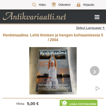
0
Haku
Ostoskori
Kirjaudu
Select Language
▼
Henkimaailma. Lehti ihmisen ja hengen kohtaamisesta 5
/ 2004
›
5,00 €
Hinta:
LISÄÄ OSTOSKORIIN