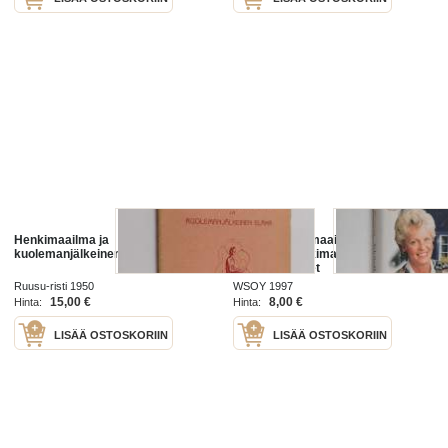
Henkimaailma ja
Selvänäkijän maailmat : tämä
kuolemanjälkeinen elämä
maailma, henkimaailma, ihmisen
mahdollisuudet
Ruusu-risti 1950
WSOY 1997
15,00 €
8,00 €
Hinta:
Hinta:
LISÄÄ OSTOSKORIIN
LISÄÄ OSTOSKORIIN