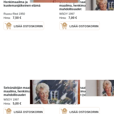
Henkimaailma ja
Selvänäkijän maailmat : tämä
kuolemanjälkeinen elämä
maailma, henkimaailma, ihmisen
mahdollisuudet
Ruusu-Risti 1950
WSOY 1997
7,50 €
7,00 €
Hinta:
Hinta:
LISÄÄ OSTOSKORIIN
LISÄÄ OSTOSKORIIN
Selvänäkijän maailmat : tämä
Selvänäkijän maailmat : tämä
maailma, henkimaailma, ihmisen
maailma, henkimaailma, ihmisen
mahdollisuudet
mahdollisuudet (signeerattu,
tekijän omiste)
WSOY 1997
WSOY 1997
5,00 €
10,50 €
Hinta:
Hinta:
LISÄÄ OSTOSKORIIN
LISÄÄ OSTOSKORIIN