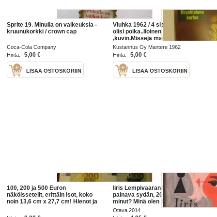
Sprite 19. Minulla on vaikeuksia -
Viuhka 1962 / 4 sis mm,Jos minulla
kruunukorkki / crown cap
olisi poika..Iloinen kevät,leninkejä
,kuvin.Missejä maun mukaanNina
Hrushtsheva ..elämme tosiaan
Coca-Cola Company
Kustannus Oy Mantere 1962
jännittäviä aikoja.ym
5,00 €
5,00 €
Hinta:
Hinta:
LISÄÄ OSTOSKORIIN
LISÄÄ OSTOSKORIIN
100, 200 ja 500 Euron
Iiris Lempivaaran levoton ja
näköissetelit, erittäin isot, koko
painava sydän, 2014.“Näettekö
noin 13,6 cm x 27,7 cm! Hienot ja
minut? Minä olen Iiris Lempivaara,
hauskat esim. lahjaksi. Minulla on
minulla on levoton ja painava
Otava 2014
näitä myös yksittäin.
sydän, ja sen lisäksi