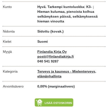
Kunto
Hyvä. Tarkempi kuntoluokka: K3- ;
Hieman kulumaa, pienoista kolhua
selkämyksen päissä, selkämyksessä
hieman vinoutta
Nidonta
Sidottu (kovak.)
Kielet
Suomi
Myyjä
Finlandia Kirja Oy
posti@finlandiakirja.fi
040 541 9287
Kategoria
Terveys ja kauneus - Mielenterveys,
elämänhallinta
Arvonlisävero
0,00% (marginaalivero)
LISÄÄ OSTOSKORIIN