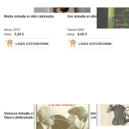
Mutta minulla ei olisi rakkautta
Jos minulla ei olisi rakkautta
Wsoy 1972
Tammi 2003
5,50 €
8,00 €
Hinta:
Hinta:
LISÄÄ OSTOSKORIIN
LISÄÄ OSTOSKORIIN
Sinussa minulla vastaus / Kaija ja
Minulla on Tricolor mekko ja ...
Olavi Lähdesmäki
mainos 22x17 cm pahvia