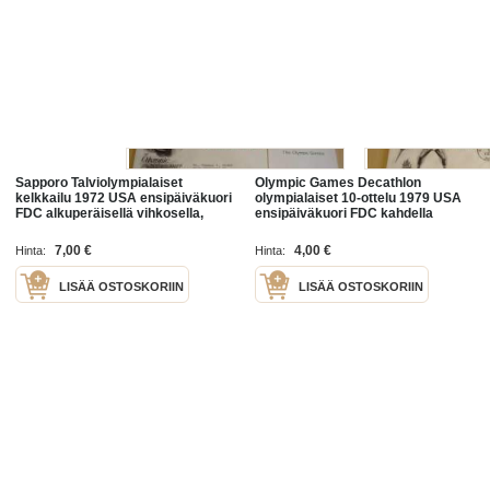
Sapporo Talviolympialaiset
Olympic Games Decathlon
kelkkailu 1972 USA ensipäiväkuori
olympialaiset 10-ottelu 1979 USA
FDC alkuperäisellä vihkosella,
ensipäiväkuori FDC kahdella
minulla on myös muita useita eri
postimerkillä, minulla on myös
olympialaisten ensipäiväkuoria
muita useita eri olympialaisten
7,00 €
4,00 €
Hinta:
Hinta:
ensipäiväkuoria
LISÄÄ OSTOSKORIIN
LISÄÄ OSTOSKORIIN