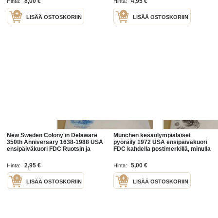
8,00 €
4,95 €
Hinta:
Hinta:
LISÄÄ OSTOSKORIIN
LISÄÄ OSTOSKORIIN
New Sweden Colony in Delaware
München kesäolympialaiset
350th Anniversary 1638-1988 USA
pyöräily 1972 USA ensipäiväkuori
ensipäiväkuori FDC Ruotsin ja
FDC kahdella postimerkillä, minulla
Suomen siirtokunnan matka
on myös muita useita eri
Pohjois-Amerikkaan, minulla on
olympialaisten ensipäiväkuoria
2,95 €
5,00 €
Hinta:
Hinta:
myös useita
LISÄÄ OSTOSKORIIN
LISÄÄ OSTOSKORIIN