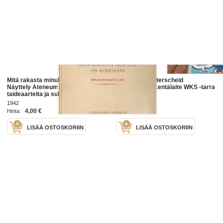
Mitä rakasta minulla on kodissani -
Minulla on Walterscheid
Näyttely Ateneumissa /
kolmipistekytkentälaite WKS -tarra
taideaarteita ja sukumuistoja 1942
1942
4,00 €
2,00 €
Hinta:
Hinta:
LISÄÄ OSTOSKORIIN
LISÄÄ OSTOSKORIIN