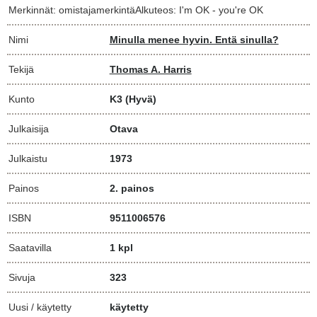
Merkinnät: omistajamerkintäAlkuteos: I'm OK - you're OK
Nimi
Minulla menee hyvin. Entä sinulla?
Tekijä
Thomas A. Harris
Kunto
K3
(Hyvä)
Julkaisija
Otava
Julkaistu
1973
Painos
2. painos
ISBN
9511006576
Saatavilla
1 kpl
Sivuja
323
Uusi / käytetty
käytetty