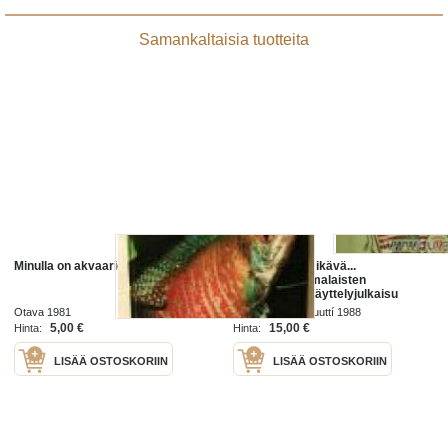
Samankaltaisia tuotteita
Minulla on akvaario
Minulla on niin ikävä...
Amerikansuomalaisten
postikorttien näyttelyjulkaisu
Otava 1981
Siirtolaisuusinstituuttí 1988
5,00 €
15,00 €
Hinta:
Hinta:
LISÄÄ OSTOSKORIIN
LISÄÄ OSTOSKORIIN