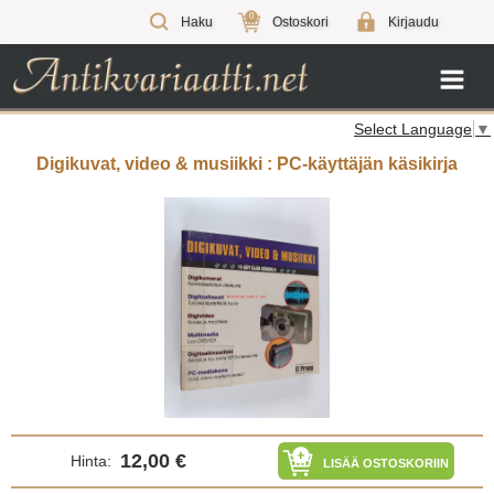
0
Haku
Ostoskori
Kirjaudu
Select Language
▼
Digikuvat, video & musiikki : PC-käyttäjän käsikirja
12,00 €
Hinta:
LISÄÄ OSTOSKORIIN