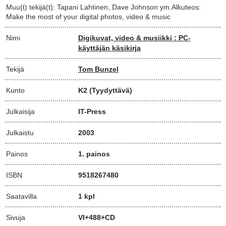
Muu(t) tekijä(t): Tapani Lahtinen, Dave Johnson ym.Alkuteos:
Make the most of your digital photos, video & music
Nimi
Digikuvat, video & musiikki : PC-
käyttäjän käsikirja
Tekijä
Tom Bunzel
Kunto
K2
(Tyydyttävä)
Julkaisija
IT-Press
Julkaistu
2003
Painos
1. painos
ISBN
9518267480
Saatavilla
1 kpl
Sivuja
VI+488+CD