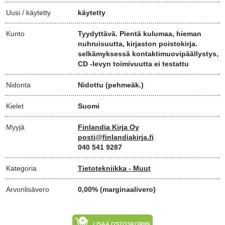
Uusi / käytetty
käytetty
Kunto
Tyydyttävä. Pientä kulumaa, hieman
nuhruisuutta, kirjaston poistokirja.
selkämyksessä kontaktimuovipäällystys,
CD -levyn toimivuutta ei testattu
Nidonta
Nidottu (pehmeäk.)
Kielet
Suomi
Myyjä
Finlandia Kirja Oy
posti@finlandiakirja.fi
040 541 9287
Kategoria
Tietotekniikka - Muut
Arvonlisävero
0,00% (marginaalivero)
LISÄÄ OSTOSKORIIN