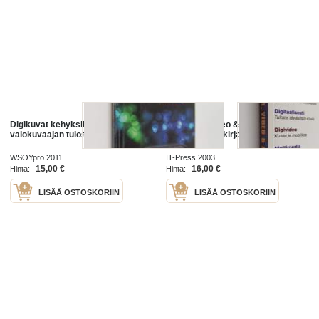
Digikuvat kehyksiin! :
Digikuvat, video & musiikki : PC-
valokuvaajan tulostusopas
käyttäjän käsikirja
WSOYpro 2011
IT-Press 2003
15,00 €
16,00 €
Hinta:
Hinta:
LISÄÄ OSTOSKORIIN
LISÄÄ OSTOSKORIIN