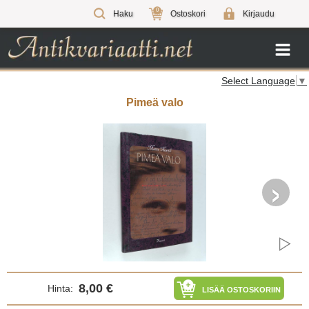
0
Haku
Ostoskori
Kirjaudu
Select Language
▼
Pimeä valo
›
8,00 €
Hinta:
LISÄÄ OSTOSKORIIN