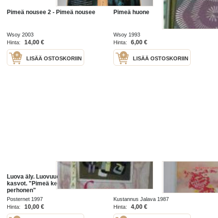
Pimeä nousee 2 - Pimeä nousee
Pimeä huone
Wsoy 2003
Wsoy 1993
14,00 €
6,00 €
Hinta:
Hinta:
LISÄÄ OSTOSKORIIN
LISÄÄ OSTOSKORIIN
Luova äly. Luovuuden monet
Pimeä polku
kasvot. "Pimeä kenttä ja
perhonen"
Posternet 1997
Kustannus Jalava 1987
10,00 €
4,00 €
Hinta:
Hinta: