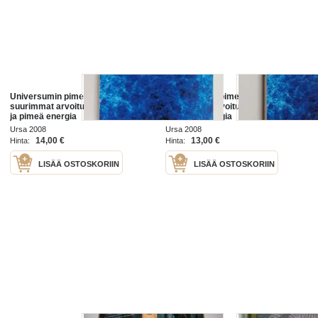
Universumin pimeä puoli : tieteen
Universumin pimeä puoli : tieteen
suurimmat arvoitukset pimeä aine
suurimmat arvoitukset pimeä aine
ja pimeä energia
ja pimeä energia
Ursa 2008
Ursa 2008
14,00 €
13,00 €
Hinta:
Hinta:
LISÄÄ OSTOSKORIIN
LISÄÄ OSTOSKORIIN