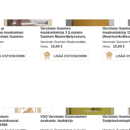
 ja
Varsinais-Suomen
Varsinais-Suom
oa maakunnan
maakuntakirja 3 (Lounais-
maakuntakirja 1
sinais-Suomen
Suomen Maanviljelysseura,
(Nuorisorikollisu
syhdistys ry
Henrik Florinus, Arvid
nuorisojärjestöt
men
Varsinais-Suomen Maakuntaliitto
Varsinais-Suomen M
Liljelundin nuoruus, Turun
Rahnar Ungern, 
distys ry 2011
1929
1950
€
10,00 €
10,00 €
Hinta:
Hinta:
kisälliveljeskunnat, Uskelan
Melkkilän kartano
maanvieremät ym)
näyttelijöitä ym)
Ä OSTOSKORIIN
LISÄÄ OSTOSKORIIN
LISÄÄ O
uomen
VSO Varsinais-Suomalainen
Varsinais-Suom
seutukaavat.
osakunta -laulukirja
Suojeluskuntapii
1986