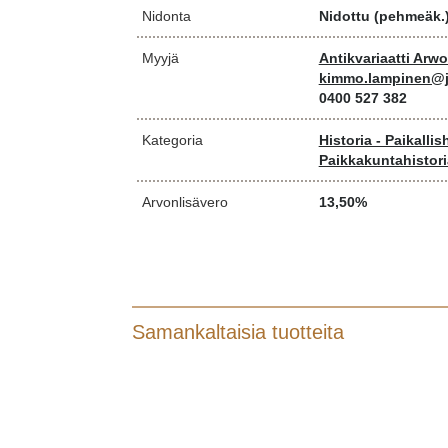
Nidonta
Nidottu (pehmeäk.
Myyjä
Antikvariaatti Arw
kimmo.lampinen@j
0400 527 382
Kategoria
Historia - Paikallis
Paikkakuntahistori
Arvonlisävero
13,50%
Samankaltaisia tuotteita