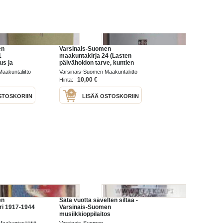
en
Varsinais-Suomen
1
maakuntakirja 24 (Lasten
us ja
päivähoidon tarve, kuntien
 Turussa,
kantokykyloukitus, kuntien
aakuntaliitto
Varsinais-Suomen Maakuntaliitto
Perniön
kalleusluokitus, Yläneen
1977
10,00 €
Hinta:
, turkulaisia
Tourulan lasitehtaan
alkuvaiheita ym)
STOSKORIIN
LISÄÄ OSTOSKORIIN
en
Sata vuotta sävelten siltaa -
ri 1917-1944
Varsinais-Suomen
musiikkioppilaitos