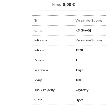
8,00 €
Hinta:
Nimi
Varsinais-Suomen 
Kunto
K3
(Hyvä)
Julkaisija
Varsinais-Suomen 
Julkaistu
1970
Painos
1.
Saatavilla
1 kpl
Sivuja
130
Uusi / käytetty
käytetty
Kunto
Hyvä