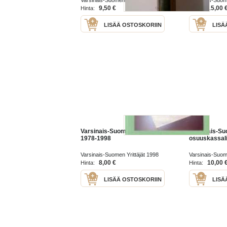
Varsinais-Suomen Maakuntaliitto
Varsinais-Suom
vanhimmat sinetit,
1946
- Koteva Oy T
9,50 €
15,00 
Hinta:
Hinta:
geozoologisesta
tutkimuksesta, piispa Iisak
LISÄÄ OSTOSKORIIN
LISÄ
Varsinais-Suomen Yrittäjät
Varsinais-S
1978-1998
osuuskassali
Varsinais-Suomen Yrittäjät 1998
Varsinais-Suo
Liitto ry 1967
8,00 €
10,00 
Hinta:
Hinta:
LISÄÄ OSTOSKORIIN
LISÄ