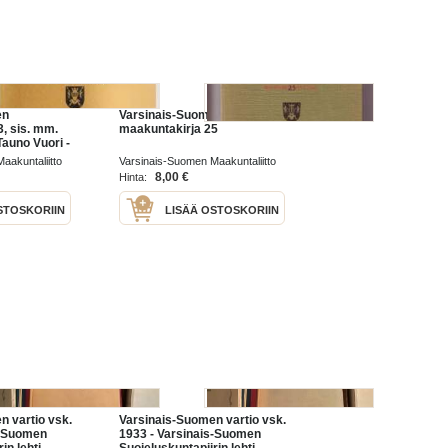
en
Varsinais-Suomen
, sis. mm.
maakuntakirja 25
 Tauno Vuori -
n
aakuntaliitto
Varsinais-Suomen Maakuntaliitto
allisen museon
1982
8,00 €
Hinta:
,
STOSKORIIN
LISÄÄ OSTOSKORIIN
n vartio vsk.
Varsinais-Suomen vartio vsk.
s-Suomen
1933 - Varsinais-Suomen
in lehti
Suojeluskuntapiirin lehti