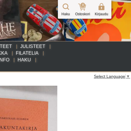
0
Haku
Ostoskori
Kirjaudu
TTEET
JULISTEET
KKA
FILATELIA
INFO
HAKU
Select Language
▼