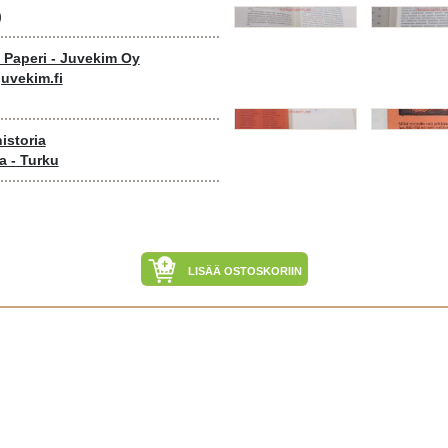
)
o Paperi - Juvekim Oy
uvekim.fi
historia
a - Turku
LISÄÄ OSTOSKORIIN