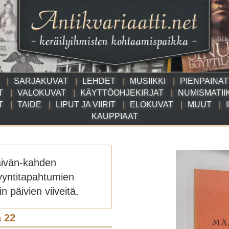
SARJAKUVAT
LEHDET
MUSIIKKI
PIENPAINA
T
VALOKUVAT
KÄYTTÖOHJEKIRJAT
NUMISMATII
T
TAIDE
LIPUT JA VIIRIT
ELOKUVAT
MUUT
KAUPPIAAT
äivän-kahden
yyntitapahtumien
n päivien viiveitä.
 22