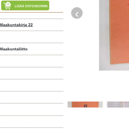
‹
LISÄÄ OSTOSKORIIN
Maakuntakirja 22
Maakuntaliitto