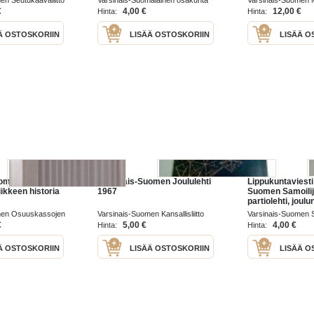
en Seutukaavaliitto
Varsinais-Suomalainen osakunta
Varsinais-Suomen 
urku 1987
1945
1994
€
4,00 €
12,00 €
Hinta:
Hinta:
Ä OSTOSKORIIN
LISÄÄ OSTOSKORIIN
LISÄÄ O
uomen
Varsinais-Suomen Joululehti
Lippukuntaviesti 
ikkeen historia
1967
Suomen Samoilija
partiolehti, joul
men Osuuskassojen
Varsinais-Suomen Kansallisliitto
Varsinais-Suomen S
1967
€
5,00 €
4,00 €
Hinta:
Hinta:
Ä OSTOSKORIIN
LISÄÄ OSTOSKORIIN
LISÄÄ O