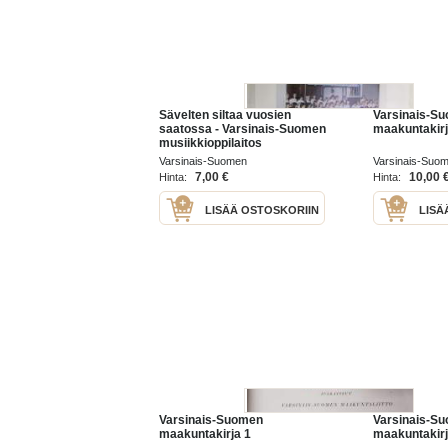
Sävelten siltaa vuosien
Varsinais-S
saatossa - Varsinais-Suomen
maakuntakirj
musiikkioppilaitos
Varsinais-Suomen
Varsinais-Suom
musiikkioppilaitos 1985
1967
7,00 €
10,00 
Hinta:
Hinta:
LISÄÄ OSTOSKORIIN
LISÄ
Varsinais-Suomen
Varsinais-S
maakuntakirja 1
maakuntakirj