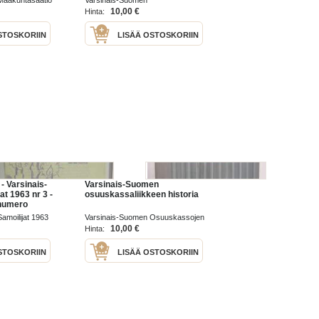
Maakuntasäätiö
Varsinais-Suomen
musiikkioppilaitos 1985
10,00 €
Hinta:
STOSKORIIN
LISÄÄ OSTOSKORIIN
- Varsinais-
Varsinais-Suomen
t 1963 nr 3 -
osuuskassaliikkeen historia
unumero
amoilijat 1963
Varsinais-Suomen Osuuskassojen
Liitto ry 1967
10,00 €
Hinta:
STOSKORIIN
LISÄÄ OSTOSKORIIN