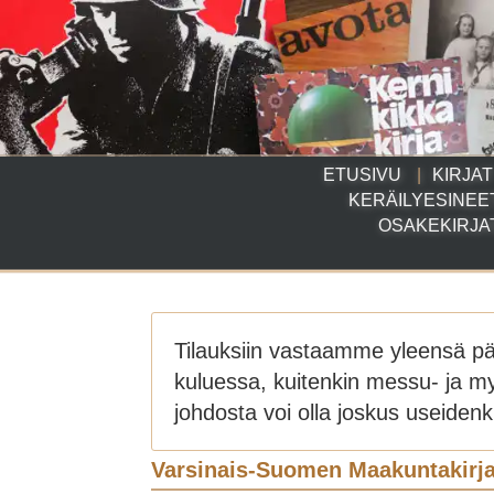
ETUSIVU
KIRJAT
KERÄILYESINEE
OSAKEKIRJA
Tilauksiin vastaamme yleensä p
kuluessa, kuitenkin messu- ja m
johdosta voi olla joskus useidenki
Varsinais-Suomen Maakuntakirja