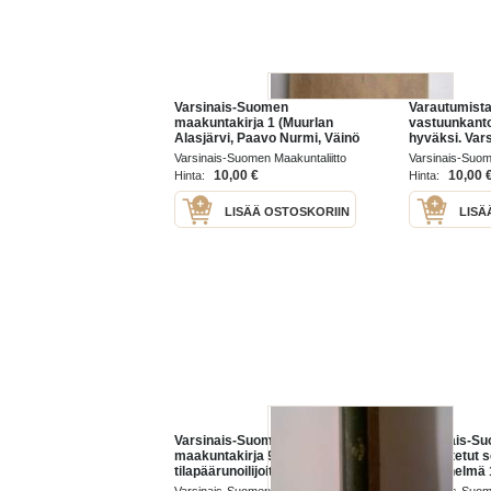
Varsinais-Suomen
Varautumista
maakuntakirja 1 (Muurlan
vastuunkant
Alasjärvi, Paavo Nurmi, Väinö
hyväksi. Var
Aaltonen, nuorisoseuraliike,
Maanpuolutu
Varsinais-Suomen Maakuntaliitto
Varsinais-Suo
Säästöpankkien merkitys,
1972-2012
1928
Maanpuolutusyh
10,00 €
10,00 
Hinta:
Hinta:
keuhkotauti Varsinais-
Suomessa ym).
LISÄÄ OSTOSKORIIN
LISÄ
Varsinais-Suomen
Varsinais-S
maakuntakirja 9 (1700-luvun
vahvistetut 
tilapäärunoilijoita, Varsinais-
Lyhennelmä 
Suomen kihlakunnan