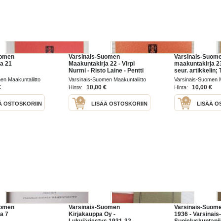
uomen
Varsinais-Suomen
Varsinais-Suom
a 21
Maakuntakirja 22 - Virpi
maakuntakirja 23
Nurmi - Risto Laine - Pentti
seur. artikkelin;
Koivunen - Raija Keränen -
Uudenkaupungi
en Maakuntaliitto
Varsinais-Suomen Maakuntaliitto
Varsinais-Suomen M
Pekka Keränen - Lasse
kulttuurihistori
1970
1971
€
10,00 €
10,00 €
Hinta:
Hinta:
Laaksonen
75-vuotisvaiheet
Nykyaikainen
Ä OSTOSKORIIN
LISÄÄ OSTOSKORIIN
LISÄÄ O
uomen
Varsinais-Suomen
Varsinais-Suome
a 7
Kirjakauppa Oy -
1936 - Varsinai
Lukujärjestys 1931-32 -
Suojeluskuntapiir