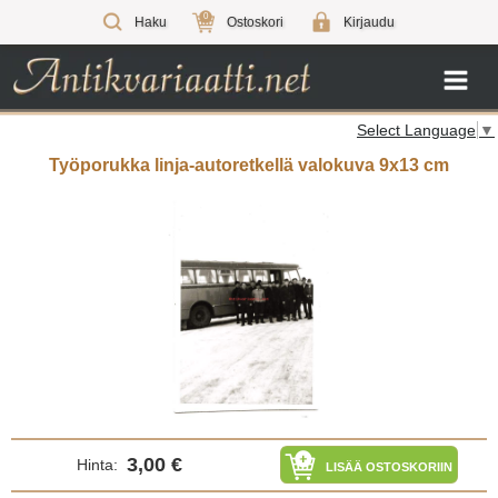
0
Haku
Ostoskori
Kirjaudu
Select Language
▼
Työporukka linja-autoretkellä valokuva 9x13 cm
3,00 €
Hinta:
LISÄÄ OSTOSKORIIN