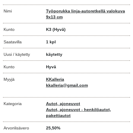
Nimi
Työporukka linja-autoretkellä valokuva
9x13 cm
Kunto
K3
(Hyvä)
Saatavilla
1 kpl
Uusi / käytetty
käytetty
Kunto
Hyvä
Myyjä
KKalleria
kkalleria@gmail.com
Kategoria
Autot, ajoneuvot
Autot, ajoneuvot - henkilöautot,
pakettiautot
Arvonlisävero
25,50%