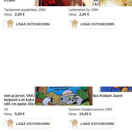
P.1984
käy vakitan tarjous helposti
paketti. ..S ja M KOKO 19x36 x60
cm paino 35kg POSTIMAKSU 5e.
Tampereen arpatehdas 1984
Lehtimiehet Oy 1994
2,00 €
2,00 €
Hinta:
Hinta:
LISÄÄ OSTOSKORIIN
LISÄÄ OSTOSKORIIN
tom ja jerryt. VAKITA.N tarjous
Jerry Kotton alias Kotlant Jaarti
helposti s-m koko paketti 19x36
x60 cm paino 35kg 5e
19
Suomen Sarjakuvaseura 1983
5,00 €
10,00 €
Hinta:
Hinta:
LISÄÄ OSTOSKORIIN
LISÄÄ OSTOSKORIIN