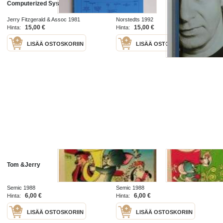
Computerized Systems
Jerry Fitzgerald & Assoc 1981
Norstedts 1992
15,00 €
15,00 €
Hinta:
Hinta:
LISÄÄ OSTOSKORIIN
LISÄÄ OSTOSKORIIN
Tom &Jerry
Tom &Jerry
Semic 1988
Semic 1988
6,00 €
6,00 €
Hinta:
Hinta:
LISÄÄ OSTOSKORIIN
LISÄÄ OSTOSKORIIN