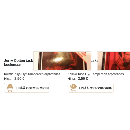
Jerry Cotton taskukirja: Liian nuori
Jerry Cotton taskukirja : Kuolema
kuolemaan-
kuvaruudussa
Kolmio-Kirja Oy/ Tampereen arpatehdas
Kolmio-Kirja Oy/ Tampereen arpatehdas
1982
1982
2,50 €
3,50 €
Hinta:
Hinta:
LISÄÄ OSTOSKORIIN
LISÄÄ OSTOSKORIIN