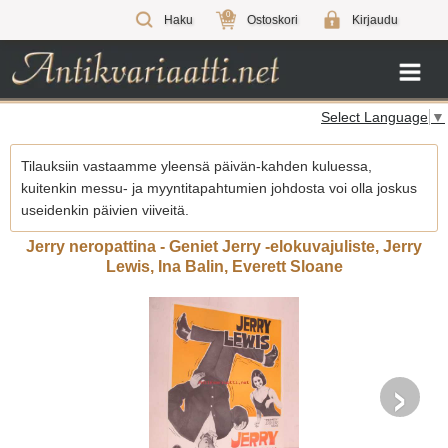
0
Haku
Ostoskori
Kirjaudu
Select Language
▼
Tilauksiin vastaamme yleensä päivän-kahden kuluessa,
kuitenkin messu- ja myyntitapahtumien johdosta voi olla joskus
useidenkin päivien viiveitä.
Jerry neropattina - Geniet Jerry -elokuvajuliste, Jerry
Lewis, Ina Balin, Everett Sloane
›