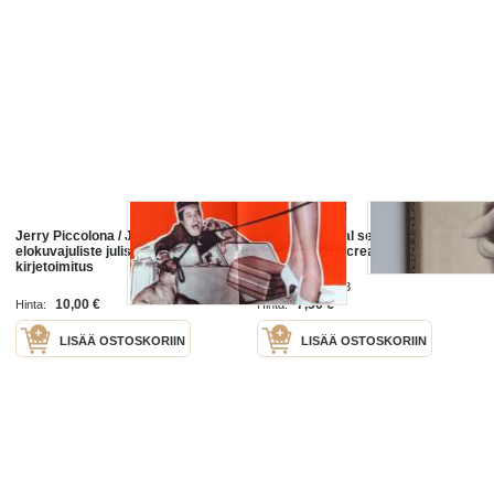
Jerry Piccolona / Jerry Lewis -
Transcendental sex : a meditative
elokuvajuliste juliste ristiintaitettu
approach to increasing sensual
kirjetoimitus
pleasure
Jerry Gillies 1978
10,00 €
7,50 €
Hinta:
Hinta:
LISÄÄ OSTOSKORIIN
LISÄÄ OSTOSKORIIN