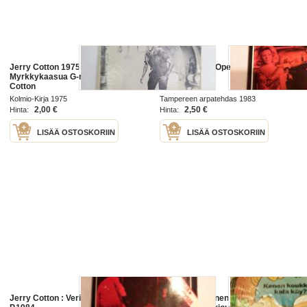
Jerry Cotton 1975 nr 16
Jerry Cotton / Operaatio kivikasvo
Myrkkykaasua G-mies Jerry
n:o 11. P.1983
Cotton
Kolmio-Kirja 1975
Tampereen arpatehdas 1983
2,00 €
2,50 €
Hinta:
Hinta:
LISÄÄ OSTOSKORIIN
LISÄÄ OSTOSKORIIN
Jerry Cotton : Verikätiset enkelit.
tom & jerry.kenen koukkuun kala