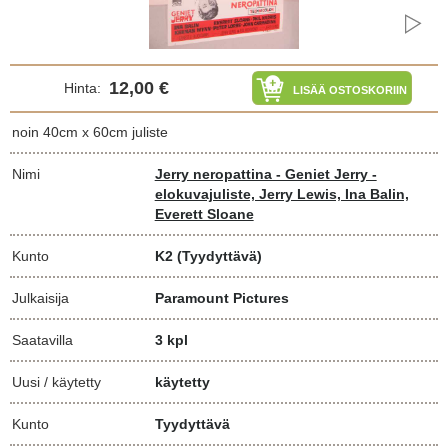
12,00 €
Hinta:
LISÄÄ OSTOSKORIIN
noin 40cm x 60cm juliste
Nimi
Jerry neropattina - Geniet Jerry -
elokuvajuliste, Jerry Lewis, Ina Balin,
Everett Sloane
Kunto
K2
(Tyydyttävä)
Julkaisija
Paramount Pictures
Saatavilla
3 kpl
Uusi / käytetty
käytetty
Kunto
Tyydyttävä