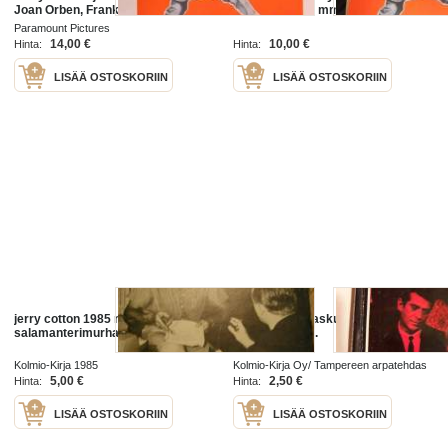
Joan Orben, Frank Tashlin
elokuvajuliste, mm. Jerry Lewis,
Joan O´Brien, Zachary Scott, Jack
Paramount Pictures
Weston, Jesse White, Mae Questel
14,00 €
10,00 €
Hinta:
Hinta:
LISÄÄ OSTOSKORIIN
LISÄÄ OSTOSKORIIN
jerry cotton 1985 nr 3
Jerry Cotton taskukirja: Ei ruumiita
salamanterimurhat
tyttökauppaan.
Kolmio-Kirja 1985
Kolmio-Kirja Oy/ Tampereen arpatehdas
1981
5,00 €
2,50 €
Hinta:
Hinta:
LISÄÄ OSTOSKORIIN
LISÄÄ OSTOSKORIIN