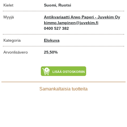
Kielet
Suomi, Ruotsi
Myyjä
Antikvariaatti Arwo Paperi - Juvekim Oy
kimmo.lampinen@juvekim.fi
0400 527 382
Kategoria
Elokuva
Arvonlisävero
25,50%
LISÄÄ OSTOSKORIIN
Samankaltaisia tuotteita