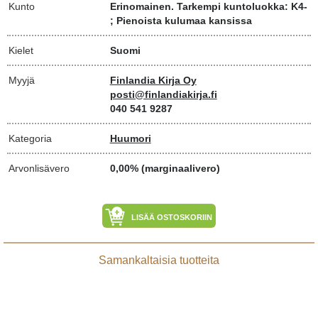
Kunto
Erinomainen. Tarkempi kuntoluokka: K4-
; Pienoista kulumaa kansissa
Kielet
Suomi
Myyjä
Finlandia Kirja Oy
posti@finlandiakirja.fi
040 541 9287
Kategoria
Huumori
Arvonlisävero
0,00% (marginaalivero)
LISÄÄ OSTOSKORIIN
Samankaltaisia tuotteita