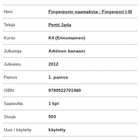
Nimi
Fingerporin naamakirja - Fingerpori I-III
Tekijä
Pertti Jarla
Kunto
K4
(Erinomainen)
Julkaisija
Arktinen banaani
Julkaistu
2012
Painos
1. painos
ISBN
9789522701480
Saatavilla
1 kpl
Sivuja
503
Uusi / käytetty
käytetty