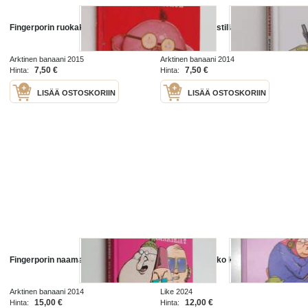
Fingerporin ruokakirja
Fingerporin postilla
Arktinen banaani 2015
Arktinen banaani 2014
7,50 €
7,50 €
Hinta:
Hinta:
LISÄÄ OSTOSKORIIN
LISÄÄ OSTOSKORIIN
Fingerporin naamakirja 2
Fingerporin koko kuva 12. Ikänsä
terävä
Arktinen banaani 2014
Like 2024
15,00 €
12,00 €
Hinta:
Hinta: