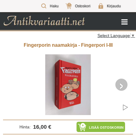
0
Haku
Ostoskori
Kirjaudu
Select Language
▼
Fingerporin naamakirja - Fingerpori I-III
›
16,00 €
Hinta:
LISÄÄ OSTOSKORIIN