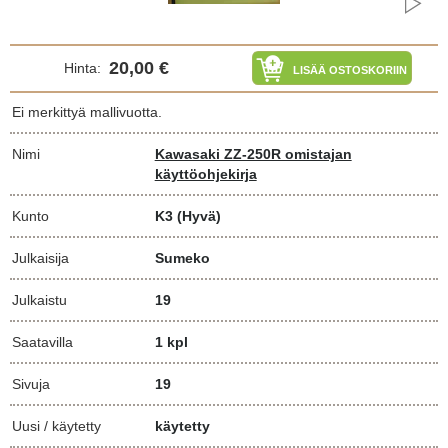
20,00 €
Hinta:
LISÄÄ OSTOSKORIIN
Ei merkittyä mallivuotta.
Nimi
Kawasaki ZZ-250R omistajan
käyttöohjekirja
Kunto
K3
(Hyvä)
Julkaisija
Sumeko
Julkaistu
19
Saatavilla
1 kpl
Sivuja
19
Uusi / käytetty
käytetty