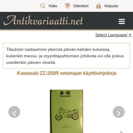
0
Haku
Ostoskori
Kirjaudu
Select Language
▼
Tilauksiin vastaamme yleensä päivän-kahden kuluessa,
kuitenkin messu- ja myyntitapahtumien johdosta voi olla joskus
useidenkin päivien viiveitä.
Kawasaki ZZ-250R omistajan käyttöohjekirja
‹
›