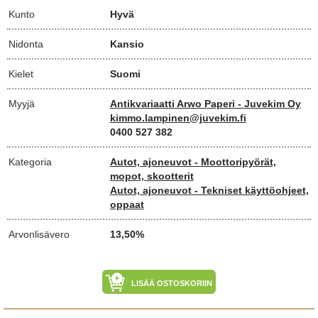
Kunto
Hyvä
Nidonta
Kansio
Kielet
Suomi
Myyjä
Antikvariaatti Arwo Paperi - Juvekim Oy
kimmo.lampinen@juvekim.fi
0400 527 382
Kategoria
Autot, ajoneuvot - Moottoripyörät,
mopot, skootterit
Autot, ajoneuvot - Tekniset käyttöohjeet,
oppaat
Arvonlisävero
13,50%
LISÄÄ OSTOSKORIIN