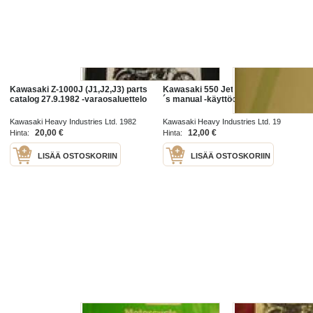
Kawasaki Z-1000J (J1,J2,J3) parts
Kawasaki 550 Jet Ski 1987 owner
catalog 27.9.1982 -varaosaluettelo
´s manual -käyttöohjekirja
Kawasaki Heavy Industries Ltd. 1982
Kawasaki Heavy Industries Ltd. 19
20,00 €
12,00 €
Hinta:
Hinta:
LISÄÄ OSTOSKORIIN
LISÄÄ OSTOSKORIIN