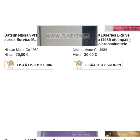
Datsun Nissan Prairie model M10
Nissan Model K10series L-drive
series Service Manual
mar.1984 issue (1985 eteenpäin)
Parts Catalog -varaosaluettelo
Nissan Motor Co 1982
Nissan Motor Co 1984
20,00 €
30,00 €
Hinta:
Hinta:
LISÄÄ OSTOSKORIIN
LISÄÄ OSTOSKORIIN