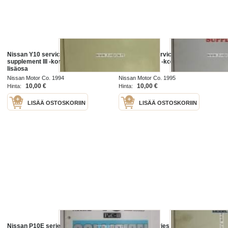
Nissan Y10 service manual
Nissan Y10 service manual
supplement III -korjaamokirjan
supplement IV -korjaamokirjan
lisäosa
lisäosa
Nissan Motor Co. 1994
Nissan Motor Co. 1995
10,00 €
10,00 €
Hinta:
Hinta:
LISÄÄ OSTOSKORIIN
LISÄÄ OSTOSKORIIN
Nissan P10E series P & C -II
Nissan RD series diesel engine