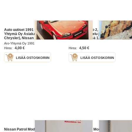
Auto uutiset 1991 nr 2 - Aro-
Nissan Terrano 2, 1 / 97. Myynti
Yhtymä Oy Asiakaslehti (Nissan,
esite ja Varustelu ja tekniset tiedot.
Chrysler), Nissan 100NX, Nissan
Sivuja yhteensä 12.
200SX, Nissan Sunny Wagon,
Aro-Yhtymä Oy 1991
Chrysler ennakoi
4,00 €
4,50 €
Hinta:
Hinta:
LISÄÄ OSTOSKORIIN
LISÄÄ OSTOSKORIIN
Nissan Patrol Model Y60 Series
Nissan Prairie Model M11 series -