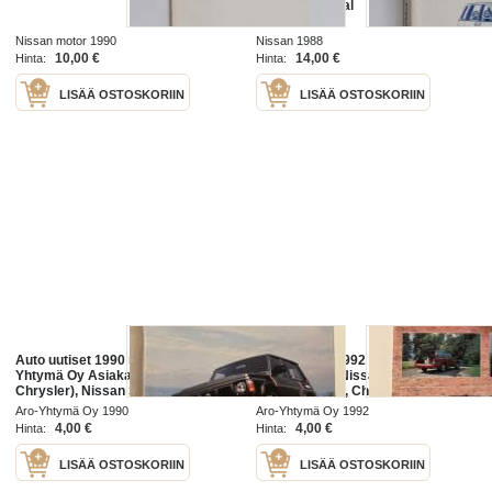
Service manual
Nissan motor 1990
Nissan 1988
10,00 €
14,00 €
Hinta:
Hinta:
LISÄÄ OSTOSKORIIN
LISÄÄ OSTOSKORIIN
Auto uutiset 1990 nr 1 - Aro-
Auto uutiset 1992 nr 2 -Nissan
Yhtymä Oy Asiakaslehti (Nissan,
asiakaslehti (Nissan, Chrysler),
Chrysler), Nissan Skyline GT-R,
Nissan 100NX, Chrysler Grand
Nissan Patrol GR
Voyager SE
Aro-Yhtymä Oy 1990
Aro-Yhtymä Oy 1992
4,00 €
4,00 €
Hinta:
Hinta:
LISÄÄ OSTOSKORIIN
LISÄÄ OSTOSKORIIN