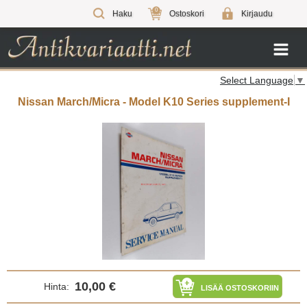
0
Haku
Ostoskori
Kirjaudu
Select Language
▼
Nissan March/Micra - Model K10 Series supplement-I
10,00 €
Hinta:
LISÄÄ OSTOSKORIIN