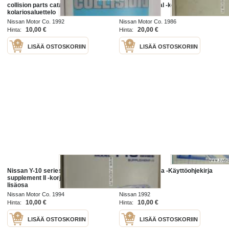
collision parts catalog -
service manual -korjaamokirja
kolariosaluettelo
Nissan Motor Co. 1992
Nissan Motor Co. 1986
10,00 €
20,00 €
Hinta:
Hinta:
LISÄÄ OSTOSKORIIN
LISÄÄ OSTOSKORIIN
Nissan Y-10 series service manual
Nissan Primera -Käyttöohjekirja
supplement II -korjaamokirjan
lisäosa
Nissan Motor Co. 1994
Nissan 1992
10,00 €
10,00 €
Hinta:
Hinta:
LISÄÄ OSTOSKORIIN
LISÄÄ OSTOSKORIIN