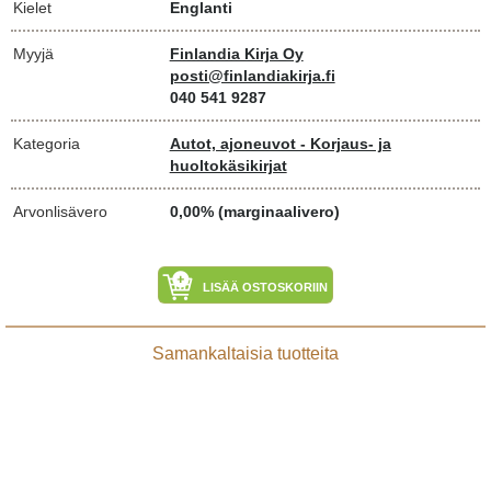
Kielet
Englanti
Myyjä
Finlandia Kirja Oy
posti@finlandiakirja.fi
040 541 9287
Kategoria
Autot, ajoneuvot - Korjaus- ja
huoltokäsikirjat
Arvonlisävero
0,00% (marginaalivero)
LISÄÄ OSTOSKORIIN
Samankaltaisia tuotteita