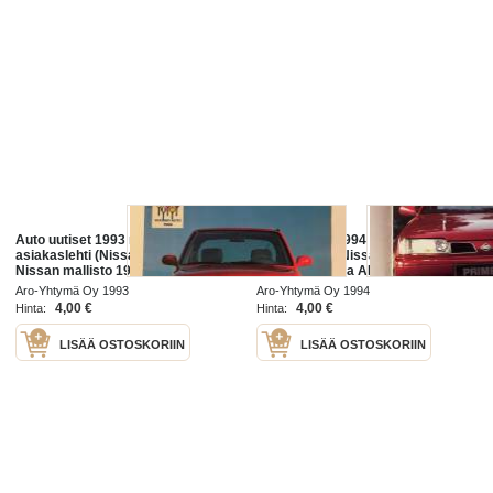
Auto uutiset 1993 nr 2 -Nissan
Auto uutiset 1994 nr 4 -Nissan
asiakaslehti (Nissan, Chrysler),
asiakaslehti (Nissan, Chrysler),
Nissan mallisto 1993
Nissan Primera ABS, Jeep Grand
Cherokee - Bengt Ekman Vaasa
Aro-Yhtymä Oy 1993
Aro-Yhtymä Oy 1994
4,00 €
4,00 €
Hinta:
Hinta:
LISÄÄ OSTOSKORIIN
LISÄÄ OSTOSKORIIN