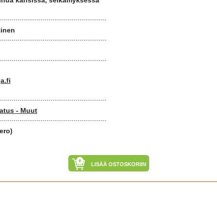
olhua kansissa, selkämyksessä
tinen
a.fi
atus - Muut
ero)
LISÄÄ OSTOSKORIIN