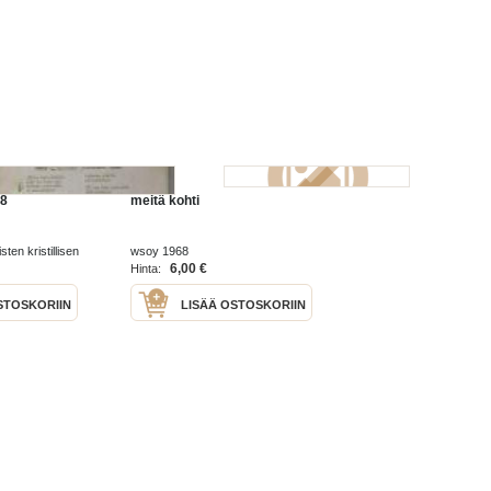
18
meitä kohti
ten kristillisen
wsoy 1968
6,00 €
Hinta:
STOSKORIIN
LISÄÄ OSTOSKORIIN