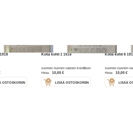
 1918
Kotia kohti 1 1918
Kotia kohti 6 19
suomen nuorten naisten kristillisen
suomen nuorten nais
yhdistyksen 1918
yhdistyksen 1918
€
10,00 €
10,00 €
Hinta:
Hinta:
Ä OSTOSKORIIN
LISÄÄ OSTOSKORIIN
LISÄÄ O