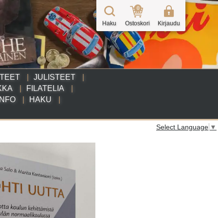
0
Haku
Ostoskori
Kirjaudu
TTEET
JULISTEET
KKA
FILATELIA
INFO
HAKU
Select Language
▼