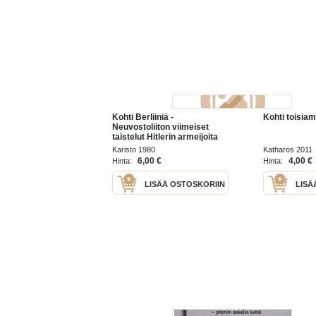
Kohti Berliiniä -
Kohti toisia
Neuvostoliiton viimeiset
taistelut Hitlerin armeijoita
vastaan, 1980.
Karisto 1980
Katharos 2011
6,00 €
4,00 €
Hinta:
Hinta:
LISÄÄ OSTOSKORIIN
LISÄ