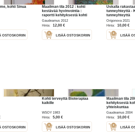
mme, kohti Sinua
Maailman tila 2012 : kohti
Uskalla rakastaa 
kestävää hyvinvointia :
tunneyhteyttä - K
raportti kehityksestä kohti
tunneyhteyttä
kestävää yhteiskuntaa
Gaudeamus 2012
Origonova 2021
12,00 €
10,00 €
Hinta:
Hinta:
Ä OSTOSKORIIN
LISÄÄ OSTOSKORIIN
LISÄÄ O
Kohti terveyttä Bioterapiaa
Maailman tila 20
kaikille
kehityksestä ko
yhteiskuntaa
WSOY 1983
Gaudeamus 2004
€
5,00 €
10,00 €
Hinta:
Hinta:
Ä OSTOSKORIIN
LISÄÄ OSTOSKORIIN
LISÄÄ O