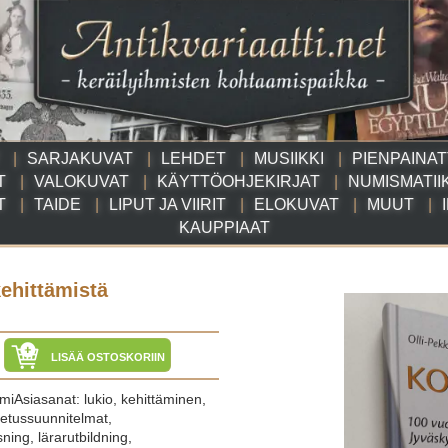
SARJAKUVAT
LEHDET
MUSIIKKI
PIENPAINA
T
VALOKUVAT
KÄYTTÖOHJEKIRJAT
NUMISMATII
T
TAIDE
LIPUT JA VIIRIT
ELOKUVAT
MUUT
KAUPPIAAT
kehittämistä
LISÄÄ OSTOSKORIIN
emiAsiasanat: lukio, kehittäminen,
etussuunnitelmat,
ning, lärarutbildning,