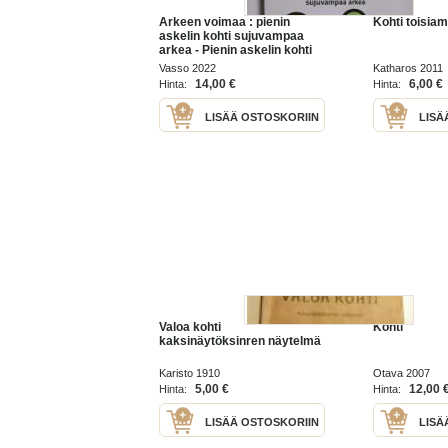
Arkeen voimaa : pienin
Kohti toisia
askelin kohti sujuvampaa
arkea - Pienin askelin kohti
sujuvampaa arkea
Vasso 2022
Katharos 2011
14,00 €
6,00 €
Hinta:
Hinta:
LISÄÄ OSTOSKORIIN
LISÄ
Valoa kohti
Kohti
kaksinäytöksinren näytelmä
Karisto 1910
Otava 2007
5,00 €
12,00 
Hinta:
Hinta:
LISÄÄ OSTOSKORIIN
LISÄ