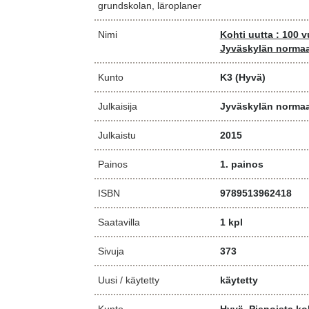
grundskolan, läroplaner
Nimi
Kohti uutta : 100 
Jyväskylän normaa
Kunto
K3
(Hyvä)
Julkaisija
Jyväskylän normaal
Julkaistu
2015
Painos
1. painos
ISBN
9789513962418
Saatavilla
1 kpl
Sivuja
373
Uusi / käytetty
käytetty