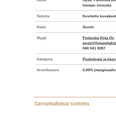
Kunto
Hyvä. Pienoista k
hieman vinoutta
Nidonta
Kuvitettu kovakan
Kielet
Suomi
Myyjä
Finlandia Kirja Oy
posti@finlandiakirj
040 541 9287
Kategoria
Psykologia ja kasv
Arvonlisävero
0,00% (marginaaliv
Samankaltaisia tuotteita