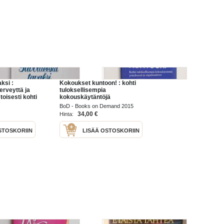
ksi :
Kokoukset kuntoon! : kohti
terveyttä ja
tuloksellisempia
etoisesti kohti
kokouskäytäntöjä
nvointia
yrityksessä ja
BoD - Books on Demand 2015
organisaatiossa - Kohti
34,00 €
Hinta:
tuloksellisempia
kokouskäytäntöjä
STOSKORIIN
LISÄÄ OSTOSKORIIN
yrityksessä ja
organisaatiossa