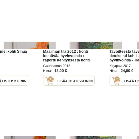
mme, kohti Sinua
Maailman tila 2012 : kohti
Tavoitteesta tava
kestävää hyvinvointia :
tietoisesti kohti 
raportti kehityksestä kohti
hyvinvointia - Ti
kestävää yhteiskuntaa
terveyttä ja hyvi
Gaudeamus 2012
Kirjapaja 2017
12,00 €
24,00 €
Hinta:
Hinta:
Ä OSTOSKORIIN
LISÄÄ OSTOSKORIIN
LISÄÄ O