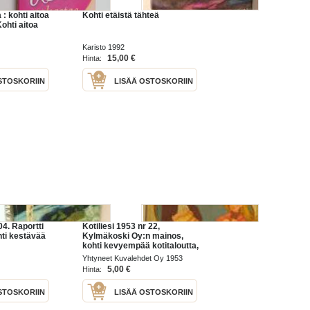
: kohti aitoa
Kohti etäistä tähteä
ohti aitoa
Karisto 1992
15,00 €
Hinta:
STOSKORIIN
LISÄÄ OSTOSKORIIN
04. Raportti
Kotiliesi 1953 nr 22,
hti kestävää
Kylmäkoski Oy:n mainos,
kohti kevyempää kotitaloutta,
puikoilla pukinkontiin
Yhtyneet Kuvalehdet Oy 1953
mm.nuken takki, potkuhosut
5,00 €
Hinta:
ja myssy, pannumyssy
STOSKORIIN
LISÄÄ OSTOSKORIIN