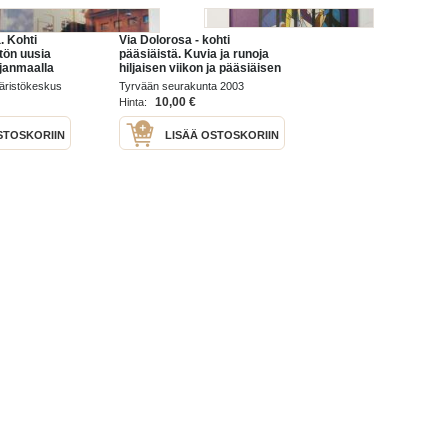
. Kohti
Via Dolorosa - kohti
tön uusia
pääsiäistä. Kuvia ja runoja
hjanmaalla
hiljaisen viikon ja pääsiäisen
sanomasta
äristökeskus
Tyrvään seurakunta 2003
10,00 €
Hinta:
STOSKORIIN
LISÄÄ OSTOSKORIIN