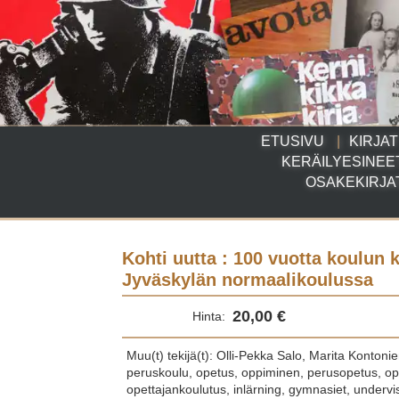
ETUSIVU
KIRJAT
KERÄILYESINEE
OSAKEKIRJA
Kohti uutta : 100 vuotta koulun 
Jyväskylän normaalikoulussa
20,00 €
Hinta:
Muu(t) tekijä(t): Olli-Pekka Salo, Marita Kontoni
peruskoulu, opetus, oppiminen, perusopetus, op
opettajankoulutus, inlärning, gymnasiet, undervis