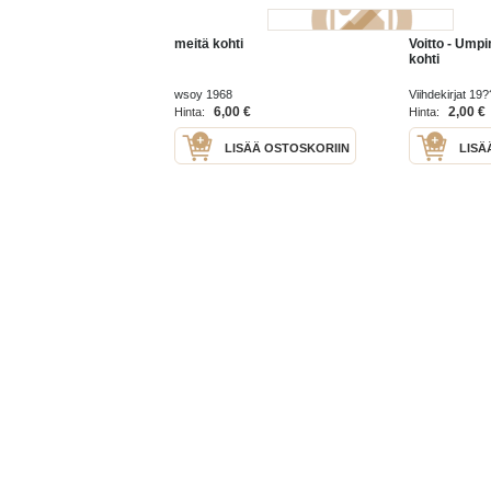
meitä kohti
Voitto - Ump
kohti
wsoy 1968
Viihdekirjat 19?
6,00 €
2,00 €
Hinta:
Hinta:
LISÄÄ OSTOSKORIIN
LISÄ