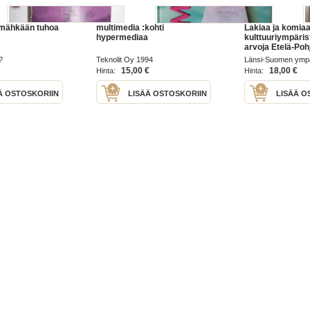
imähkään tuhoa
multimedia :kohti
Lakiaa ja komiaa
hypermediaa
kulttuuriympäris
arvoja Etelä-Po
?
Teknolit Oy 1994
Länsi-Suomen ymp
2003
15,00 €
18,00 €
Hinta:
Hinta:
Ä OSTOSKORIIN
LISÄÄ OSTOSKORIIN
LISÄÄ O