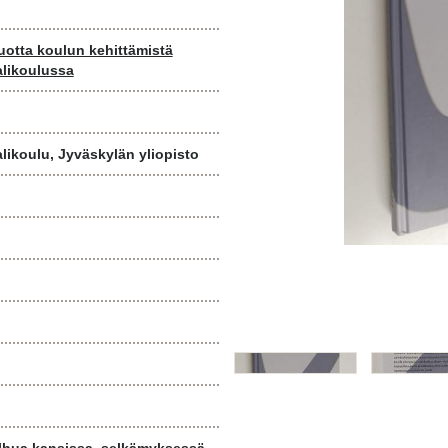
vuotta koulun kehittämistä
likoulussa
ikoulu, Jyväskylän yliopisto