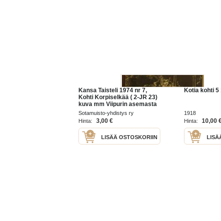
Kansa Taisteli 1974 nr 7,
Kotia kohti 5
Kohti Korpiselkää ( 2-JR 23)
kuva mm Viipurin asemasta
sekä taistelukartta
Sotamuisto-yhdistys ry
1918
Ilmomantsi - Tohmajärvi.
3,00 €
10,00 
Hinta:
Hinta:
Partisaanien hyökkäys Lokan
kylään.
LISÄÄ OSTOSKORIIN
LISÄ